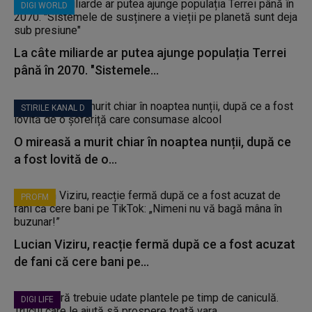
DIGI WORLD
La câte miliarde ar putea ajunge populația Terrei
până în 2070. "Sistemele...
STIRILE KANAL D
O mireasă a murit chiar în noaptea nunții, după ce
a fost lovită de o...
PROFM
Lucian Viziru, reacție fermă după ce a fost acuzat
de fani că cere bani pe...
DIGI LIFE