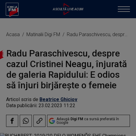
Acasa
Matinalii Digi FM
Radu Paraschivescu, despre cazul Cristinei Neagu, înjurată de galeria Rapidului: E odios să înjuri birjărește o femeie
Radu Paraschivescu, despre
cazul Cristinei Neagu, înjurată
de galeria Rapidului: E odios
să înjuri birjărește o femeie
Articol scris de
Beatrice Ghiciov
Data publicării:
23.02.2023 11:22
Adaugă
Digi FM
ca sursă preferată în
Google