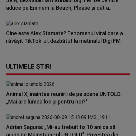
Selly, dezvăluiri la matinalul Digi FM: De ce nu îl
aduce pe Eminem la Beach, Please și cât a...
Cine este Alex Stamate? Fenomenul viral care a
răvășit TikTok-ul, dezbătut la matinalul Digi FM
ULTIMELE ȘTIRI
Animal X, înaintea reunirii de pe scena UNTOLD:
„Mai are lumea loc și pentru noi?"
Adrian Șaguna: „Mi-au trebuit fix 10 ani ca să
ajung pe Mainstage-ul UNTOLD". Povestea din...