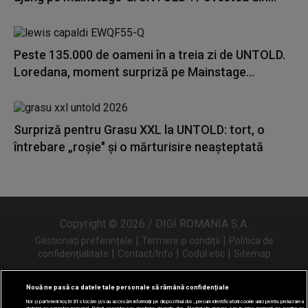
Peste 135.000 de oameni în a treia zi de UNTOLD.
Loredana, moment surpriză pe Mainstage...
Surpriză pentru Grasu XXL la UNTOLD: tort, o
întrebare „roșie" și o mărturisire neașteptată
Copyright © 2026 / DIGI ROMANIA S.A.
|
|
Gestionați preferințele
Termeni și condiții
Politica de
|
|
|
confidențialitate
Contact/Info
Codul etic
Sitemap
Nouă ne pasă ca datele tale personale să rămână confidențiale
Noi și partenerii noștri
31
stocăm și/sau accesăm informații pe dispozitivul dvs., precum identificatorii cookie unici pentru prelucrarea
Urmărește-ne și pe