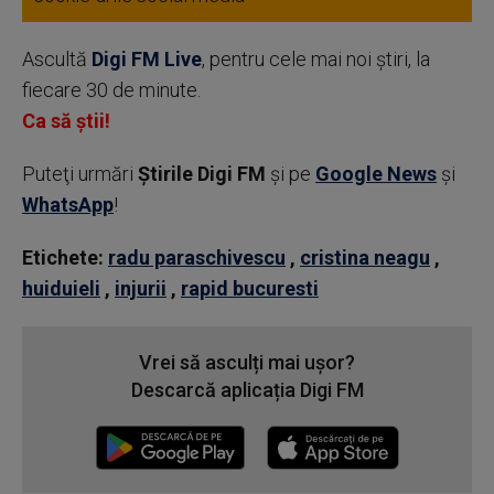
Ascultă
Digi FM Live
, pentru cele mai noi știri, la
fiecare 30 de minute.
Ca să știi!
Puteţi urmări
Știrile Digi FM
şi pe
Google News
şi
WhatsApp
!
Etichete:
radu paraschivescu
,
cristina neagu
,
huiduieli
,
injurii
,
rapid bucuresti
Vrei să asculți mai ușor?
Descarcă aplicația Digi FM