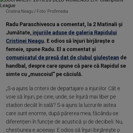
Cristina Neagu / Foto: Profimedia
Radu Paraschivescu a comentat, la 2 Matinali și
Jumătate,
injuriile aduse de galeria Rapidului
Cristinei Neagu
. E odios să înjuri birjărește o
femeie, spune Radu. El a comentat și
comunicatul de presă dat de clubul giuleștean
de
handbal, despre care spune că pare că Rapidul se
simte cu „muscoiul” pe căciulă.
„S-a ajuns la criterii de departajare a injuriilor. Cât e
voie să înjuri, pe cine, unde, se înjură mai liber pe
stadion decât în sală? S-a ajuns la lucrurile astea
care sunt enorme, după părerea mea, făcându-se
diferențieri în funcție de acustică și de decibeli. Nu,
chestiunea e aceeași. E odios să înjuri birjărește o