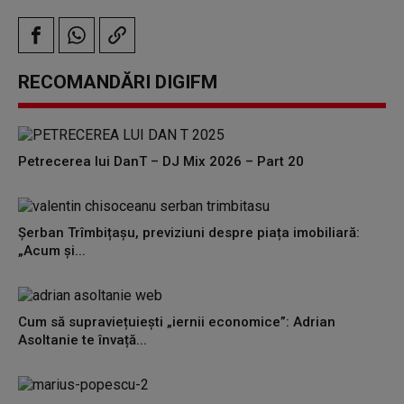
RECOMANDĂRI DIGIFM
Petrecerea lui DanT – DJ Mix 2026 – Part 20
Șerban Trîmbițașu, previziuni despre piața imobiliară:
„Acum și...
Cum să supraviețuiești „iernii economice”: Adrian
Asoltanie te învață...