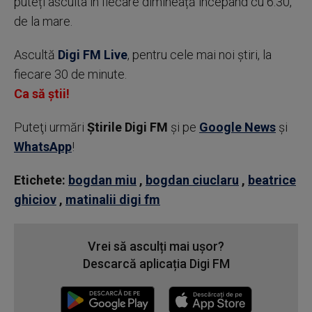
puteți asculta în fiecare dimineață începând cu 6:30,
de la mare.
Ascultă
Digi FM Live
, pentru cele mai noi știri, la
fiecare 30 de minute.
Ca să știi!
Puteţi urmări
Știrile Digi FM
şi pe
Google News
şi
WhatsApp
!
Etichete:
bogdan miu
,
bogdan ciuclaru
,
beatrice
ghiciov
,
matinalii digi fm
Vrei să asculți mai ușor?
Descarcă aplicația Digi FM