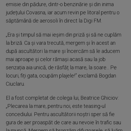
emisie din pădure, dintr-o benzinărie și din inima
județului Covasna, iar acum revin pe litoral pentru o
săptămână de aerosoli în direct la Digi FM.
„Era și timpul să mai ieșim din priză și să ne cuplăm
la briză. Ca și vara trecută, mergem și în acest an
după ascultători la mare și încercăm să le aducem
mai aproape și celor rămași acasă sau la job
senzația aia unică, de răsfăț la mare, la soare... Pe
locuri, fiți gata, ocupăm plajele!” exclamă Bogdan
Ciuclaru.
El a fost completat de colega lui, Beatrice Ghiciov:
„Plecarea la mare, pentru noi, este teasing-ul
concediului. Pentru ascultătorii noștri sper să fie
gura de aer proaspăt de care au nevoie în trafic sau
la muncă. Mergem să bronzăm difuzoarele, să luăm