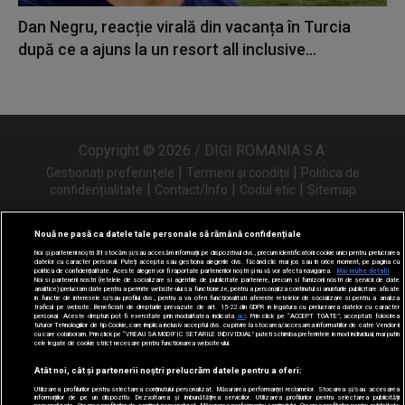
Dan Negru, reacție virală din vacanța în Turcia
după ce a ajuns la un resort all inclusive...
Copyright © 2026 / DIGI ROMANIA S.A.
|
|
Gestionați preferințele
Termeni și condiții
Politica de
|
|
|
confidențialitate
Contact/Info
Codul etic
Sitemap
Nouă ne pasă ca datele tale personale să rămână confidențiale
Noi și partenerii noștri
31
stocăm și/sau accesăm informații pe dispozitivul dvs., precum identificatorii cookie unici pentru prelucrarea
Urmărește-ne și pe
datelor cu caracter personal. Puteți accepta sau gestiona alegerile dvs. făcând clic mai jos sau în orice moment, pe pagina cu
politica de confidențialitate. Aceste alegeri vor fi raportate partenerilor noștri și nu vă vor afecta navigarea.
Mai multe detalii
Noi si partenerii nostri (retelele de socializare si agentiile de publicitate partenere, precum si furnizorii nostri de servicii de date
analitice) prelucram date pentru a permite website-ului sa functioneze, pentru a personaliza continutul si anunturile publicitare afisate
in functie de interesele si/sau profilul dvs., pentru a va oferi functionalitati aferente retelelor de socializare si pentru a analiza
traficul pe website. Beneficiati de drepturile prevazute de art. 15-22 din GDPR in legatura cu prelucrarea datelor cu caracter
personal. Aceste drepturi pot fi exercitate prin modalitatea indicata
aici
. Prin click pe “ACCEPT TOATE”, acceptati folosirea
tuturor Tehnologiilor de tip Cookie, care implica inclusiv acceptul dvs. cu privire la stocarea/accesarea informatiilor de catre Vendor-ii
cu care colaboram. Prin click pe “VREAU SA MODIFIC SETARILE INDIVIDUAL” puteti schimba preferintele in mod individual, mai putin
cele legate de cookie strict necesare pentru functionarea website-ului.
Atât noi, cât și partenerii noștri prelucrăm datele pentru a oferi:
Utilizarea profilurilor pentru selectarea conținutului personalizat. Măsurarea performanței reclamelor. Stocarea și/sau accesarea
informațiilor de pe un dispozitiv. Dezvoltarea și îmbunătățirea serviciilor. Utilizarea profilurilor pentru selectarea publicității