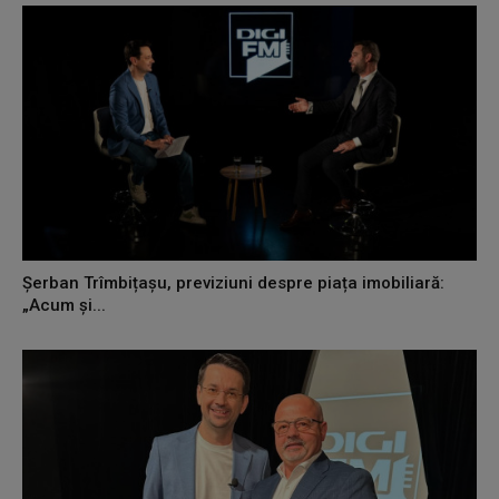
Șerban Trîmbițașu, previziuni despre piața imobiliară:
„Acum și...