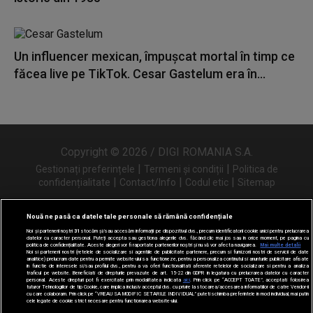
Un influencer mexican, împușcat mortal în timp ce
făcea live pe TikTok. Cesar Gastelum era în...
Copyright © 2026 / DIGI ROMANIA S.A.
|
|
Gestionați preferințele
Termeni și condiții
Politica de
|
|
|
confidențialitate
Contact/Info
Codul etic
Sitemap
Nouă ne pasă ca datele tale personale să rămână confidențiale
Noi și partenerii noștri
31
stocăm și/sau accesăm informații pe dispozitivul dvs., precum identificatorii cookie unici pentru prelucrarea
Urmărește-ne și pe
datelor cu caracter personal. Puteți accepta sau gestiona alegerile dvs. făcând clic mai jos sau în orice moment, pe pagina cu
politica de confidențialitate. Aceste alegeri vor fi raportate partenerilor noștri și nu vă vor afecta navigarea.
Mai multe detalii
Noi si partenerii nostri (retelele de socializare si agentiile de publicitate partenere, precum si furnizorii nostri de servicii de date
analitice) prelucram date pentru a permite website-ului sa functioneze, pentru a personaliza continutul si anunturile publicitare afisate
in functie de interesele si/sau profilul dvs., pentru a va oferi functionalitati aferente retelelor de socializare si pentru a analiza
traficul pe website. Beneficiati de drepturile prevazute de art. 15-22 din GDPR in legatura cu prelucrarea datelor cu caracter
personal. Aceste drepturi pot fi exercitate prin modalitatea indicata
aici
. Prin click pe “ACCEPT TOATE”, acceptati folosirea
tuturor Tehnologiilor de tip Cookie, care implica inclusiv acceptul dvs. cu privire la stocarea/accesarea informatiilor de catre Vendor-ii
cu care colaboram. Prin click pe “VREAU SA MODIFIC SETARILE INDIVIDUAL” puteti schimba preferintele in mod individual, mai putin
cele legate de cookie strict necesare pentru functionarea website-ului.