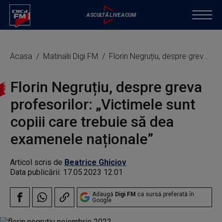
Acasa
Matinalii Digi FM
Florin Negruțiu, despre greva profesorilor: „Victimele sunt copiii care trebuie să dea examenele naționale”
Florin Negruțiu, despre greva
profesorilor: „Victimele sunt
copiii care trebuie să dea
examenele naționale”
Articol scris de
Beatrice Ghiciov
Data publicării:
17.05.2023 12:01
Adaugă
Digi FM
ca sursă preferată în
Google