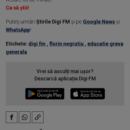
Ca să știi!
Puteţi urmări
Știrile Digi FM
şi pe
Google News
şi
WhatsApp
!
Etichete:
digi fm
,
florin negrutiu
,
educatie greva
generala
Vrei să asculți mai ușor?
Descarcă aplicația Digi FM