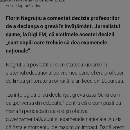
Foto: Captură video
Florin Negruțiu a comentat decizia profesorilor
de a declanșa o grevă în învățământ. Jurnalistul
spune, la Digi FM, că victimele acestei decizii
„sunt copiii care trebuie să dea examenele
naționale”.
Negruțiu a povestit și cum stăteau lucrurile în
sistemul educațional pe vremea când el era profesor
de limba și literatura română la un liceu din București:
„Eu înțeleg că ei au declanșat greva asta. Sună cam
ca „perversa din educație” pentru că e cam pusă cu
mâna în perioada în care e și rotativa
guvernamentală, sunt și examenele naționale. Au zis
că ăsta e momentul de maximum impact. Dacă vrem