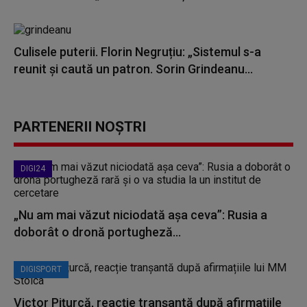
Culisele puterii. Florin Negruțiu: „Sistemul s-a
reunit și caută un patron. Sorin Grindeanu...
PARTENERII NOȘTRI
DIGI24
„Nu am mai văzut niciodată așa ceva”: Rusia a
doborât o dronă portugheză...
DIGISPORT
Victor Pițurcă, reacție tranșantă după afirmațiile