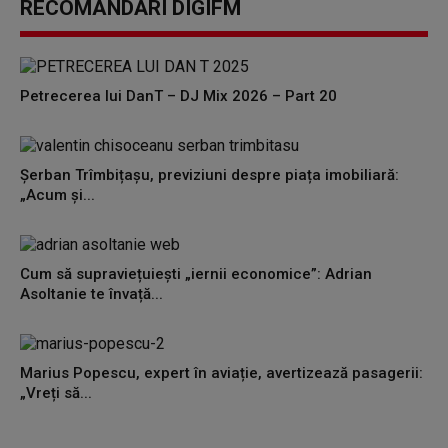
RECOMANDĂRI DIGIFM
Petrecerea lui DanT – DJ Mix 2026 – Part 20
Șerban Trîmbițașu, previziuni despre piața imobiliară:
„Acum și...
Cum să supraviețuiești „iernii economice”: Adrian
Asoltanie te învață...
Marius Popescu, expert în aviație, avertizează pasagerii:
„Vreți să...