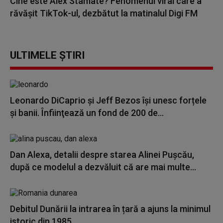
Cine este Alex Stamate? Fenomenul viral care a
răvășit TikTok-ul, dezbătut la matinalul Digi FM
ULTIMELE ȘTIRI
Leonardo DiCaprio şi Jeff Bezos își unesc forțele
și banii. Înfiinţează un fond de 200 de...
Dan Alexa, detalii despre starea Alinei Pușcău,
după ce modelul a dezvăluit că are mai multe...
Debitul Dunării la intrarea în țară a ajuns la minimul
istoric din 1985