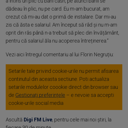
a întins un plic cu bani cash, pe atunci banii se
dădeau în plic, nu pe card. Eu m-am bucurat, am
crezut că mi-au dat o primă de instalare. Dar mi-au
zis că ăsta e salariul. Am început să râd și nu m-am
oprit din râs până n-a trebuit să plec din învățământ,
pentru că salariul ăla nu acoperea întreținerea.”
Vezi aici întregul comentariu al lui Florin Negruțiu:
Setarile tale privind cookie-urile nu permit afisarea
continutul din aceasta sectiune. Poti actualiza
setarile modulelor coookie direct din browser sau
de
Gestionați preferințele
– e nevoie sa accepti
cookie-urile social media
Ascultă
Digi FM Live
, pentru cele mai noi știri, la
fiecare 30 de minute.