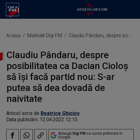
Acasa
Matinalii Digi FM
Claudiu Pândaru, despre posibilitatea ca Dacian Cioloș să își facă partid nou: S-ar putea să dea dovadă de naivitate
Claudiu Pândaru, despre
posibilitatea ca Dacian Cioloș
să își facă partid nou: S-ar
putea să dea dovadă de
naivitate
Articol scris de
Beatrice Ghiciov
Data publicării:
12.04.2022 12:15
Adaugă
Digi FM
ca sursă preferată în
Google