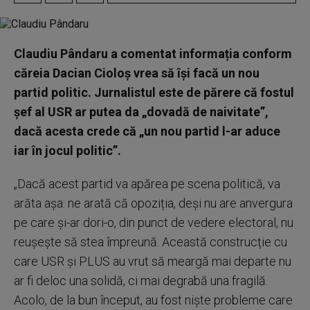
Claudiu Pândaru a comentat informația conform
căreia Dacian Cioloș vrea să își facă un nou
partid politic. Jurnalistul este de părere că fostul
șef al USR ar putea da „dovadă de naivitate”,
dacă acesta crede că „un nou partid l-ar aduce
iar în jocul politic”.
„Dacă acest partid va apărea pe scena politică, va
arăta așa: ne arată că opoziția, deși nu are anvergura
pe care și-ar dori-o, din punct de vedere electoral, nu
reușește să stea împreună. Această construcție cu
care USR și PLUS au vrut să meargă mai departe nu
ar fi deloc una solidă, ci mai degrabă una fragilă.
Acolo, de la bun început, au fost niște probleme care