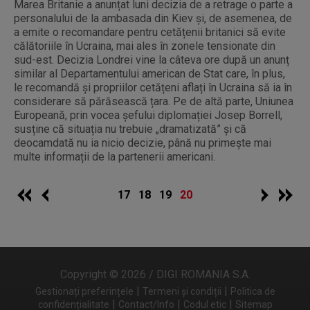
Marea Britanie a anunțat luni decizia de a retrage o parte a
personalului de la ambasada din Kiev și, de asemenea, de
a emite o recomandare pentru cetățenii britanici să evite
călătoriile în Ucraina, mai ales în zonele tensionate din
sud-est. Decizia Londrei vine la câteva ore după un anunț
similar al Departamentului american de Stat care, în plus,
le recomandă și propriilor cetățeni aflați în Ucraina să ia în
considerare să părăsească țara. Pe de altă parte, Uniunea
Europeană, prin vocea șefului diplomației Josep Borrell,
susține că situația nu trebuie „dramatizată” și că
deocamdată nu ia nicio decizie, până nu primește mai
multe informații de la partenerii americani.
17
18
19
20
Copyright © 2026 / DIGI ROMANIA S.A.
|
|
Gestionați preferințele
Termeni și condiții
Politica de
|
|
|
confidențialitate
Contact/Info
Codul etic
Sitemap