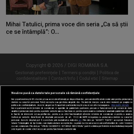
Mihai Tatulici, prima voce din seria „Ca să știi
ce se întâmplă”: O...
Copyright © 2026 / DIGI ROMANIA S.A.
|
|
Gestionați preferințele
Termeni și condiții
Politica de
|
|
|
confidențialitate
Contact/Info
Codul etic
Sitemap
Nouă ne pasă ca datele tale personale să rămână confidențiale
Noi și partenerii noștri
31
stocăm și/sau accesăm informații pe dispozitivul dvs., precum identificatorii cookie unici pentru prelucrarea
Urmărește-ne și pe
datelor cu caracter personal. Puteți accepta sau gestiona alegerile dvs. făcând clic mai jos sau în orice moment, pe pagina cu
politica de confidențialitate. Aceste alegeri vor fi raportate partenerilor noștri și nu vă vor afecta navigarea.
Mai multe detalii
Noi si partenerii nostri (retelele de socializare si agentiile de publicitate partenere, precum si furnizorii nostri de servicii de date
analitice) prelucram date pentru a permite website-ului sa functioneze, pentru a personaliza continutul si anunturile publicitare afisate
in functie de interesele si/sau profilul dvs., pentru a va oferi functionalitati aferente retelelor de socializare si pentru a analiza
traficul pe website. Beneficiati de drepturile prevazute de art. 15-22 din GDPR in legatura cu prelucrarea datelor cu caracter
personal. Aceste drepturi pot fi exercitate prin modalitatea indicata
aici
. Prin click pe “ACCEPT TOATE”, acceptati folosirea
tuturor Tehnologiilor de tip Cookie, care implica inclusiv acceptul dvs. cu privire la stocarea/accesarea informatiilor de catre Vendor-ii
cu care colaboram. Prin click pe “VREAU SA MODIFIC SETARILE INDIVIDUAL” puteti schimba preferintele in mod individual, mai putin
cele legate de cookie strict necesare pentru functionarea website-ului.