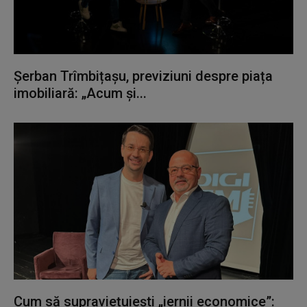
Șerban Trîmbițașu, previziuni despre piața
imobiliară: „Acum și...
Cum să supraviețuiești „iernii economice”: