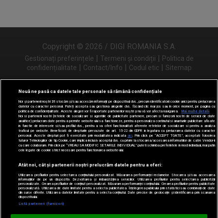
Copyright © 2026 / DIGI ROMANIA S.A.
|
|
Gestionați preferințele
Termeni și condiții
Politica de
|
|
|
confidențialitate
Contact/Info
Codul etic
Sitemap
Nouă ne pasă ca datele tale personale să rămână confidențiale
Noi și partenerii noștri
31
stocăm și/sau accesăm informații pe dispozitivul dvs., precum identificatorii cookie unici pentru prelucrarea
Urmărește-ne și pe
datelor cu caracter personal. Puteți accepta sau gestiona alegerile dvs. făcând clic mai jos sau în orice moment, pe pagina cu
politica de confidențialitate. Aceste alegeri vor fi raportate partenerilor noștri și nu vă vor afecta navigarea.
Mai multe detalii
Noi si partenerii nostri (retelele de socializare si agentiile de publicitate partenere, precum si furnizorii nostri de servicii de date
analitice) prelucram date pentru a permite website-ului sa functioneze, pentru a personaliza continutul si anunturile publicitare afisate
in functie de interesele si/sau profilul dvs., pentru a va oferi functionalitati aferente retelelor de socializare si pentru a analiza
traficul pe website. Beneficiati de drepturile prevazute de art. 15-22 din GDPR in legatura cu prelucrarea datelor cu caracter
personal. Aceste drepturi pot fi exercitate prin modalitatea indicata
aici
. Prin click pe “ACCEPT TOATE”, acceptati folosirea
tuturor Tehnologiilor de tip Cookie, care implica inclusiv acceptul dvs. cu privire la stocarea/accesarea informatiilor de catre Vendor-ii
cu care colaboram. Prin click pe “VREAU SA MODIFIC SETARILE INDIVIDUAL” puteti schimba preferintele in mod individual, mai putin
cele legate de cookie strict necesare pentru functionarea website-ului.
Atât noi, cât și partenerii noștri prelucrăm datele pentru a oferi:
Utilizarea profilurilor pentru selectarea conținutului personalizat. Măsurarea performanței reclamelor. Stocarea și/sau accesarea
informațiilor de pe un dispozitiv. Dezvoltarea și îmbunătățirea serviciilor. Utilizarea profilurilor pentru selectarea publicității
personalizate. Crearea profilurilor de conținut personalizat. Măsurarea performanței conținutului. Crearea profilurilor pentru publicitate
personalizată. Utilizarea de date limitate pentru a selecta publicitatea. Înțelegerea publicului prin statistici sau combinații de date
din surse diferite. Utilizarea datelor limitate pentru a selecta conținutul. Date precise de geolocație și identificarea prin scanarea
dispozitivului.
Listă parteneri (furnizori)
Digi FM