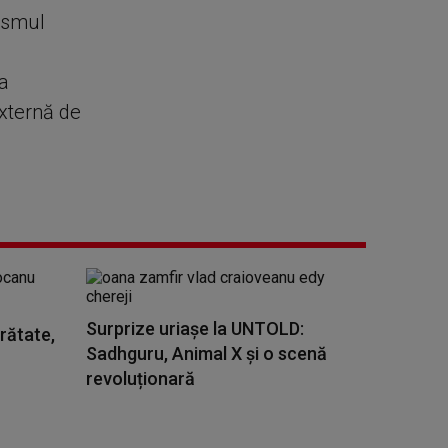
nismul
 a
externă de
Surprize uriașe la UNTOLD:
rătate,
Sadhguru, Animal X și o scenă
revoluționară