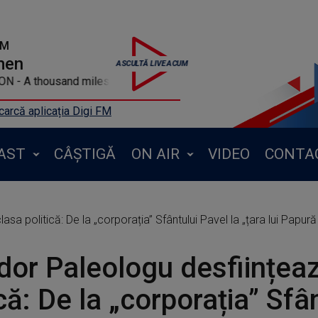
FM
men
ON - A thousand miles
arcă aplicația Digi FM
AST
CÂȘTIGĂ
ON AIR
VIDEO
CONTA
sa politică: De la „corporația” Sfântului Pavel la „țara lui Papur
or Paleologu desființea
ică: De la „corporația” Sfâ