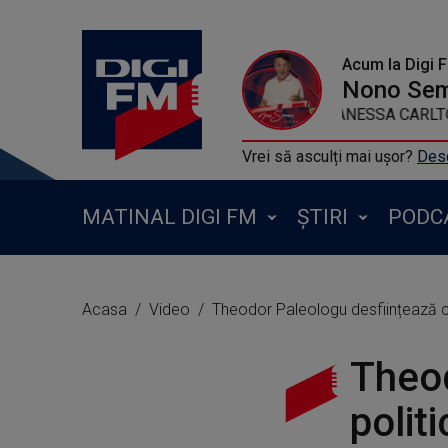
Acum la Digi 
Nono Se
VANESSA CARLT
Vrei să asculți mai ușor?
Desc
MATINAL DIGI FM
ȘTIRI
PODC
Acasa
Video
Theodor Paleologu desființează cla
Theod
polit