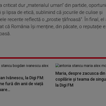
 criticat dur „materialul uman” din partide, oportu
i și lipsa de etică, subliniind că jocurile de culise și
e recente reflectă o „prostie țâfnoasă”. În final, el
at că România își menține, din păcate, o reputație 
ioasă.
Maria, despre zacusca din
an Ivănescu, la Digi FM:
copilărie și teama de singu
ne fură din anii de viață
la Digi FM
are...