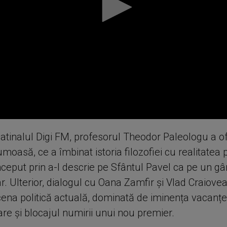
matinalul Digi FM, profesorul Theodor Paleologu a of
moasă, ce a îmbinat istoria filozofiei cu realitatea p
ceput prin a-l descrie pe Sfântul Pavel ca pe un gâ
r. Ulterior, dialogul cu Oana Zamfir și Vlad Craiove
cena politică actuală, dominată de iminența vacanțe
re și blocajul numirii unui nou premier.