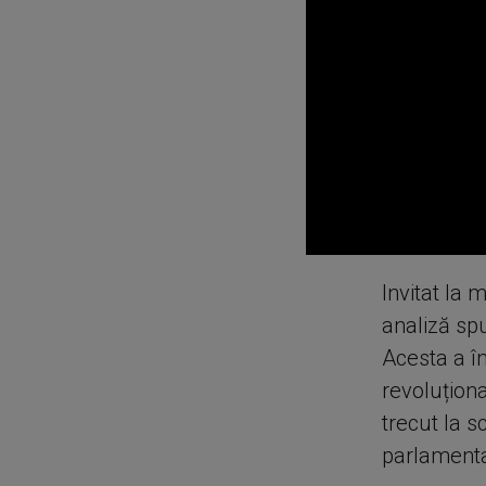
0
seconds
Invitat la 
of
0
analiză spu
seconds
Volume
90%
Acesta a în
revoluționa
trecut la s
parlamenta