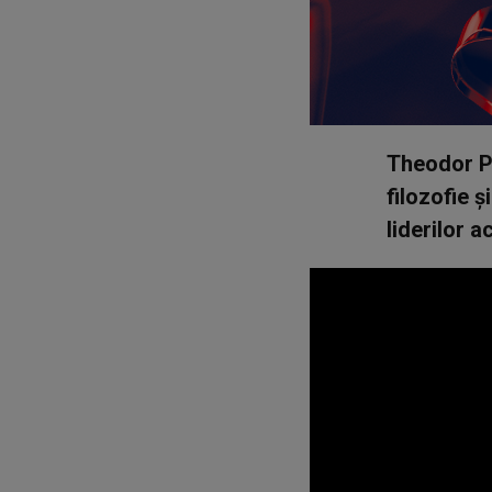
Theodor Pa
filozofie ș
liderilor a