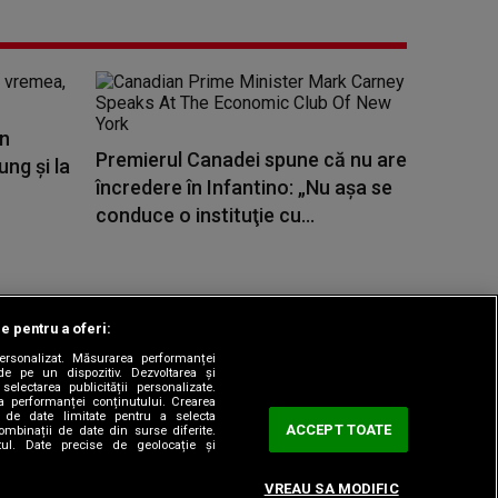
în
Premierul Canadei spune că nu are
ng și la
încredere în Infantino: „Nu aşa se
conduce o instituţie cu...
le pentru a oferi:
 personalizat. Măsurarea performanței
|
odul etic
Sitemap
de pe un dispozitiv. Dezvoltarea și
 selectarea publicității personalizate.
ea performanței conținutului. Crearea
rea de date limitate pentru a selecta
ACCEPT TOATE
combinații de date din surse diferite.
utul. Date precise de geolocație și
VREAU SA MODIFIC