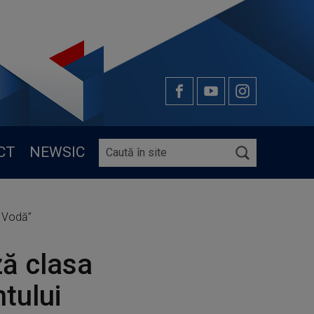
CT
NEWSIC
ă Vodă”
ză clasa
ntului