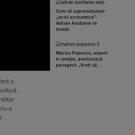
Cum să supraviețuiești
„iernii economice”:
Adrian Asoltanie te
învață...
Marius Popescu, expert
în aviație, avertizează
pasagerii: „Vreți să...
erit o
olitică.
nditor
anu a
i