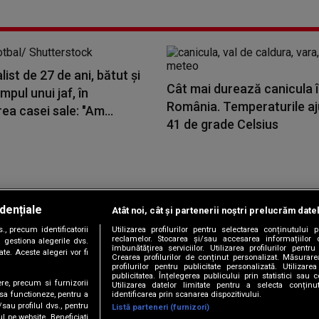
list de 27 de ani, bătut și
Cât mai durează canicula 
impul unui jaf, în
România. Temperaturile aju
ea casei sale: "Am...
41 de grade Celsius
dențiale
Atât noi, cât și partenerii noștri prelucrăm date
Copyright © 2026 / DIGI ROMANIA S.A.
, precum identificatorii
Utilizarea profilurilor pentru selectarea conținutului
|
|
|
|
țele
Termeni și condiții
Politica de confidențialitate
Contact/Info
C
reclamelor. Stocarea și/sau accesarea informațiilor 
 gestiona alegerile dvs.
îmbunătățirea serviciilor. Utilizarea profilurilor pentru
te. Aceste alegeri vor fi
Crearea profilurilor de conținut personalizat. Măsurar
profilurilor pentru publicitate personalizată. Utiliza
publicitatea. Înțelegerea publicului prin statistici sau 
ere, precum si furnizorii
Utilizarea datelor limitate pentru a selecta conțin
Urmărește-ne și pe
identificarea prin scanarea dispozitivului.
 sa functioneze, pentru a
/sau profilul dvs., pentru
Listă parteneri (furnizori)
ul pe website. Beneficiati