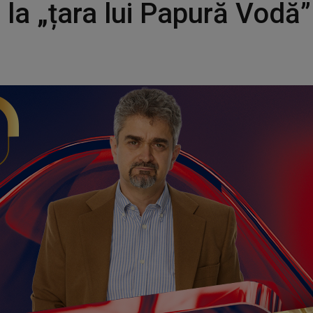
 la „țara lui Papură Vodă”