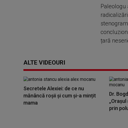
Paleologu a
radicalizări
stenogramel
concluzion
țară neser
ALTE VIDEOURI
Secretele Alexiei: de ce nu
Dr. Bogd
mănâncă roșii și cum și-a mințit
„Orașul 
mama
prin polu