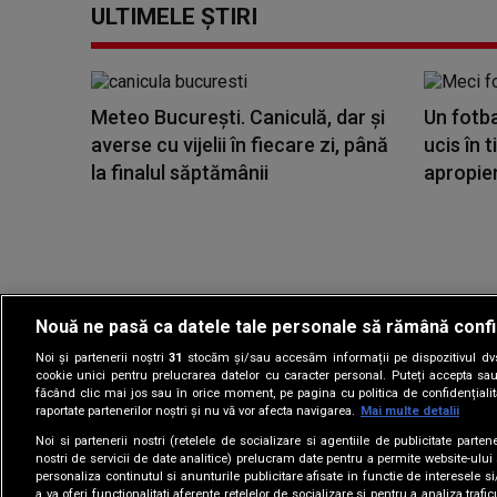
ULTIMELE ȘTIRI
Meteo București. Caniculă, dar şi
Un fotba
averse cu vijelii în fiecare zi, până
ucis în t
la finalul săptămânii
apropier
Nouă ne pasă ca datele tale personale să rămână confi
Noi și partenerii noștri
31
stocăm și/sau accesăm informații pe dispozitivul dvs.
Gestionați preferin
cookie unici pentru prelucrarea datelor cu caracter personal. Puteți accepta sau
făcând clic mai jos sau în orice moment, pe pagina cu politica de confidențialita
raportate partenerilor noștri și nu vă vor afecta navigarea.
Mai multe detalii
Noi si partenerii nostri (retelele de socializare si agentiile de publicitate parten
nostri de servicii de date analitice) prelucram date pentru a permite website-ului
personaliza continutul si anunturile publicitare afisate in functie de interesele si
a va oferi functionalitati aferente retelelor de socializare si pentru a analiza trafic