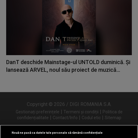
DanT deschide Mainstage-ul UNTOLD duminică. Și
lansează ARVEL, noul său proiect de muzică...
Copyright © 2026 / DIGI ROMANIA S.A.
|
|
Gestionați preferințele
Termeni și condiții
Politica de
|
|
|
confidențialitate
Contact/Info
Codul etic
Sitemap
Nouă ne pasă ca datele tale personale să rămână confidențiale