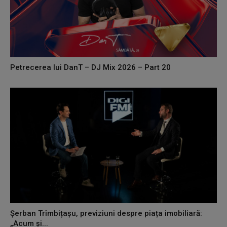
Petrecerea lui DanT – DJ Mix 2026 – Part 20
Șerban Trîmbițașu, previziuni despre piața imobiliară:
„Acum și...