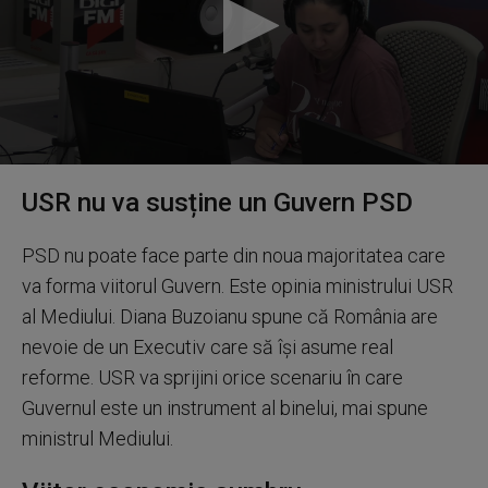
0
seconds
USR nu va susține un Guvern PSD
of
5
minutes,
PSD nu poate face parte din noua majoritatea care
33
seconds
va forma viitorul Guvern. Este opinia ministrului USR
al Mediului. Diana Buzoianu spune că România are
nevoie de un Executiv care să își asume real
reforme. USR va sprijini orice scenariu în care
Guvernul este un instrument al binelui, mai spune
ministrul Mediului.