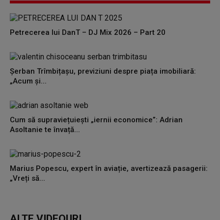
0
seconds
Petrecerea lui DanT – DJ Mix 2026 – Part 20
Șerban Trîmbițașu, previziuni despre piața imobiliară:
„Acum și...
Cum să supraviețuiești „iernii economice”: Adrian
Asoltanie te învață...
Marius Popescu, expert în aviație, avertizează pasagerii:
„Vreți să...
ALTE VIDEOURI