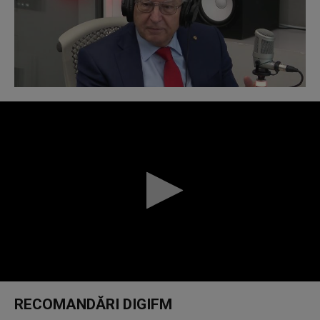
0
seconds
RECOMANDĂRI DIGIFM
of