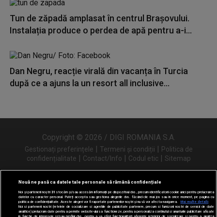
Tun de zăpadă amplasat în centrul Brașovului.
Instalația produce o perdea de apă pentru a-i...
Dan Negru, reacție virală din vacanța în Turcia
după ce a ajuns la un resort all inclusive...
Copyright © 2026 / DIGI ROMANIA S.A.
|
|
Gestionați preferințele
Termeni și condiții
Politica de
|
|
|
confidențialitate
Contact/Info
Codul etic
Sitemap
Nouă ne pasă ca datele tale personale să rămână confidențiale
Noi și partenerii noștri
31
stocăm și/sau accesăm informații pe dispozitivul dvs., precum identificatorii cookie unici pentru prelucrarea
Urmărește-ne și pe
datelor cu caracter personal. Puteți accepta sau gestiona alegerile dvs. făcând clic mai jos sau în orice moment, pe pagina cu
politica de confidențialitate. Aceste alegeri vor fi raportate partenerilor noștri și nu vă vor afecta navigarea.
Mai multe detalii
Noi si partenerii nostri (retelele de socializare si agentiile de publicitate partenere, precum si furnizorii nostri de servicii de date
analitice) prelucram date pentru a permite website-ului sa functioneze, pentru a personaliza continutul si anunturile publicitare afisate
in functie de interesele si/sau profilul dvs., pentru a va oferi functionalitati aferente retelelor de socializare si pentru a analiza