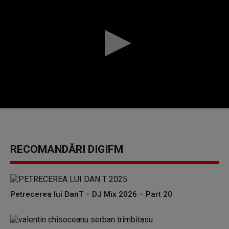
0
seconds
of
0
seconds
RECOMANDĂRI DIGIFM
Petrecerea lui DanT – DJ Mix 2026 – Part 20