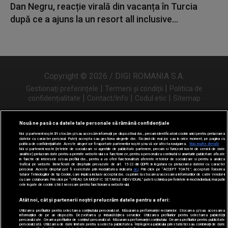
Dan Negru, reacție virală din vacanța în Turcia
după ce a ajuns la un resort all inclusive...
Copyright © 2026 / DIGI ROMANIA S.A.
|
|
Gestionați preferințele
Termeni și condiții
Politica de
|
|
|
confidențialitate
Contact/Info
Codul etic
Sitemap
Nouă ne pasă ca datele tale personale să rămână confidențiale
Noi și partenerii noștri
31
stocăm și/sau accesăm informații pe dispozitivul dvs., precum identificatorii cookie unici pentru prelucrarea
Urmărește-ne și pe
datelor cu caracter personal. Puteți accepta sau gestiona alegerile dvs. făcând clic mai jos sau în orice moment, pe pagina cu
politica de confidențialitate. Aceste alegeri vor fi raportate partenerilor noștri și nu vă vor afecta navigarea.
Mai multe detalii
Noi si partenerii nostri (retelele de socializare si agentiile de publicitate partenere, precum si furnizorii nostri de servicii de date
analitice) prelucram date pentru a permite website-ului sa functioneze, pentru a personaliza continutul si anunturile publicitare afisate
in functie de interesele si/sau profilul dvs., pentru a va oferi functionalitati aferente retelelor de socializare si pentru a analiza
traficul pe website. Beneficiati de drepturile prevazute de art. 15-22 din GDPR in legatura cu prelucrarea datelor cu caracter
personal. Aceste drepturi pot fi exercitate prin modalitatea indicata
aici
. Prin click pe “ACCEPT TOATE”, acceptati folosirea
tuturor Tehnologiilor de tip Cookie, care implica inclusiv acceptul dvs. cu privire la stocarea/accesarea informatiilor de catre Vendor-ii
cu care colaboram. Prin click pe “VREAU SA MODIFIC SETARILE INDIVIDUAL” puteti schimba preferintele in mod individual, mai putin
cele legate de cookie strict necesare pentru functionarea website-ului.
Atât noi, cât și partenerii noștri prelucrăm datele pentru a oferi:
Utilizarea profilurilor pentru selectarea conținutului personalizat. Măsurarea performanței reclamelor. Stocarea și/sau accesarea
informațiilor de pe un dispozitiv. Dezvoltarea și îmbunătățirea serviciilor. Utilizarea profilurilor pentru selectarea publicității
personalizate. Crearea profilurilor de conținut personalizat. Măsurarea performanței conținutului. Crearea profilurilor pentru publicitate
personalizată. Utilizarea de date limitate pentru a selecta publicitatea. Înțelegerea publicului prin statistici sau combinații de date