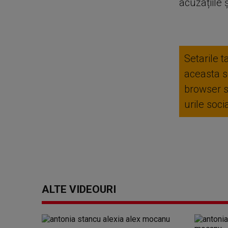
acuzațiile ș
Setarile t
aceasta se
browser 
urile soc
ALTE VIDEOURI