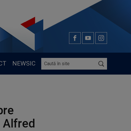
CT
NEWSIC
pre
 Alfred