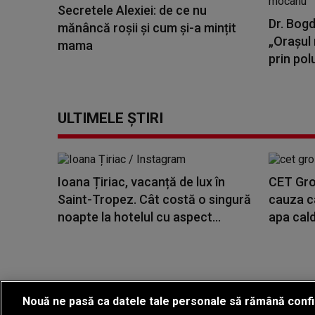
Secretele Alexiei: de ce nu
Dr. Bogd
mănâncă roșii și cum și-a mințit
„Orașul 
mama
prin polu
ULTIMELE ȘTIRI
Ioana Țiriac, vacanță de lux în
CET Groz
Saint-Tropez. Cât costă o singură
cauza ca
noapte la hotelul cu aspect...
apa cald
Nouă ne pasă ca datele tale personale să rămână confi