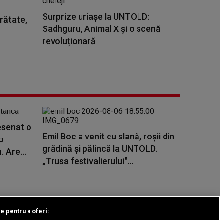
Surprize uriașe la UNTOLD:
rătate,
Sadhguru, Animal X și o scenă
revoluționară
esenat o
Emil Boc a venit cu slană, roșii din
o
grădină și pălincă la UNTOLD.
 Are...
„Trusa festivalierului"...
le pentru a oferi: