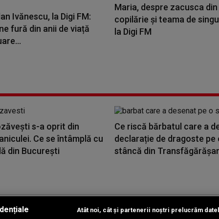
Maria, despre zacusca din
an Ivănescu, la Digi FM:
copilărie și teama de singu
ne fură din anii de viață
la Digi FM
are...
ăvești s-a oprit din
Ce riscă bărbatul care a d
niculei. Ce se întâmplă cu
declarație de dragoste pe 
ă din București
stâncă din Transfăgărășan.
dențiale
Atât noi, cât și partenerii noștri prelucrăm date
Copyright © 2026 / DIGI ROMANIA S.A.