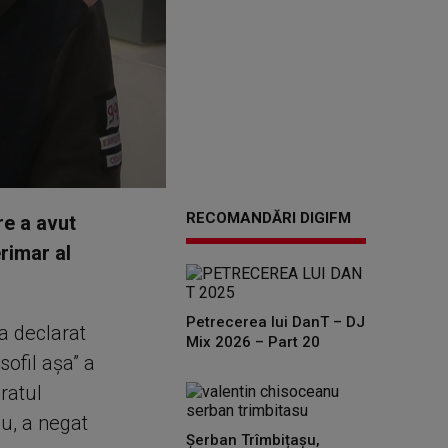
RECOMANDĂRI DIGIFM
re a avut
erimar al
Petrecerea lui DanT – DJ
a declarat
Mix 2026 – Part 20
sofil aşa” a
ratul
ău, a negat
Șerban Trîmbițașu,