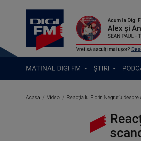
Acum la Digi 
Alex și A
SEAN PAUL -
Vrei să asculți mai ușor?
Desc
MATINAL DIGI FM
ȘTIRI
PODC
Acasa
Video
Reacția lui Florin Negruțiu despre
Reacț
scand