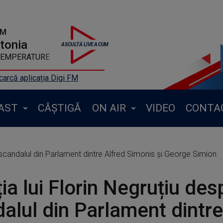
FM
ntonia
 TEMPERATURE
arcă aplicația Digi FM
AST
CÂȘTIGĂ
ON AIR
VIDEO
CONTA
 scandalul din Parlament dintre Alfred Simonis și George Simion
ia lui Florin Negruțiu des
alul din Parlament dintre