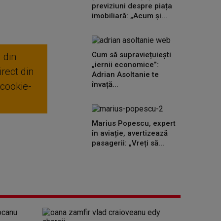
previziuni despre piața
imobiliară: „Acum și...
Cum să supraviețuiești
 din
„iernii economice”:
rect din
Adrian Asoltanie te
învață...
 cookie-
Marius Popescu, expert
în aviație, avertizează
pasagerii: „Vreți să...