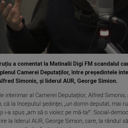
ruțiu a comentat la Matinalii Digi FM scandalul ca
n plenul Camerei Deputaților, între președintele int
lfred Simonis, și liderul AUR, George Simion.
e interimar al Camerei Deputaţilor, Alfred Simonis, 
en, că la începutul şedinţei, „un domn deputat, mai ru
și i-a spus „am să o violez pe mă-ta!”. Social-democ
ire la liderul AUR, George Simion, care, la rândul s