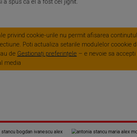
i a spus că el a fost cel jignit.
ale privind cookie-urile nu permit afisarea continutul
ctiune. Poti actualiza setarile modulelor coookie di
sau de
Gestionați preferințele
– e nevoie sa accepti
ial media