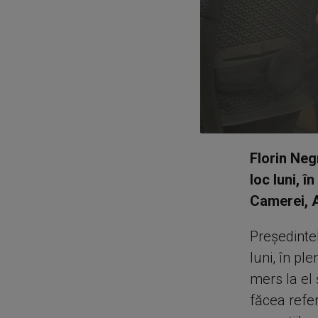
Florin Neg
loc luni, î
Camerei, A
Preşedintel
luni, în pl
mers la el 
făcea refer