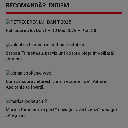
seconds
RECOMANDĂRI DIGIFM
of
0
seconds
Petrecerea lui DanT – DJ Mix 2026 – Part 20
Șerban Trîmbițașu, previziuni despre piața imobiliară:
„Acum și...
Cum să supraviețuiești „iernii economice”: Adrian
Asoltanie te învață...
Marius Popescu, expert în aviație, avertizează pasagerii:
„Vreți să...