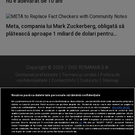
nu e adevărat de 10 ani"
Meta, compania lui Mark Zuckerberg, obligată să
plătească aproape 1 miliard de dolari pentru...
Copyright © 2026 / DIGI ROMANIA S.A.
|
|
Gestionați preferințele
Termeni și condiții
Politica de
|
|
|
confidențialitate
Contact/Info
Codul etic
Sitemap
Nouă ne pasă ca datele tale personale să rămână confidențiale
Noi și partenerii noștri
31
stocăm și/sau accesăm informații pe dispozitivul dvs., precum identificatorii cookie unici pentru prelucrarea
Urmărește-ne și pe
datelor cu caracter personal. Puteți accepta sau gestiona alegerile dvs. făcând clic mai jos sau în orice moment, pe pagina cu
politica de confidențialitate. Aceste alegeri vor fi raportate partenerilor noștri și nu vă vor afecta navigarea.
Mai multe detalii
Noi si partenerii nostri (retelele de socializare si agentiile de publicitate partenere, precum si furnizorii nostri de servicii de date
analitice) prelucram date pentru a permite website-ului sa functioneze, pentru a personaliza continutul si anunturile publicitare afisate
in functie de interesele si/sau profilul dvs., pentru a va oferi functionalitati aferente retelelor de socializare si pentru a analiza
traficul pe website. Beneficiati de drepturile prevazute de art. 15-22 din GDPR in legatura cu prelucrarea datelor cu caracter
personal. Aceste drepturi pot fi exercitate prin modalitatea indicata
aici
. Prin click pe “ACCEPT TOATE”, acceptati folosirea
tuturor Tehnologiilor de tip Cookie, care implica inclusiv acceptul dvs. cu privire la stocarea/accesarea informatiilor de catre Vendor-ii
cu care colaboram. Prin click pe “VREAU SA MODIFIC SETARILE INDIVIDUAL” puteti schimba preferintele in mod individual, mai putin
cele legate de cookie strict necesare pentru functionarea website-ului.