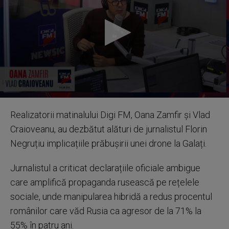
0
seconds
Realizatorii matinalului Digi FM, Oana Zamfir și Vlad
of
14
Craioveanu, au dezbătut alături de jurnalistul Florin
minutes,
39
Negruțiu implicațiile prăbușirii unei drone la Galați.
seconds
Jurnalistul a criticat declarațiile oficiale ambigue
care amplifică propaganda rusească pe rețelele
sociale, unde manipularea hibridă a redus procentul
românilor care văd Rusia ca agresor de la 71% la
55% în patru ani.