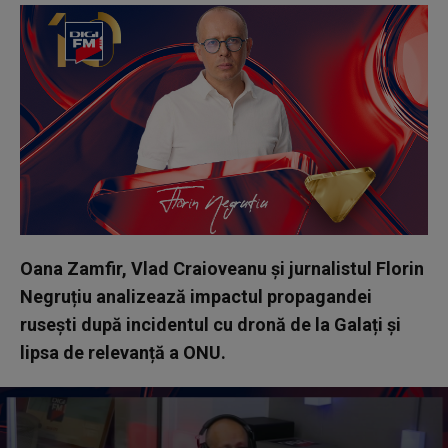
Oana Zamfir, Vlad Craioveanu și jurnalistul Florin
Negruțiu analizează impactul propagandei
rusești după incidentul cu dronă de la Galați și
lipsa de relevanță a ONU.