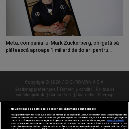
Meta, compania lui Mark Zuckerberg, obligată să
plătească aproape 1 miliard de dolari pentru...
Copyright © 2026 / DIGI ROMANIA S.A.
|
|
Gestionați preferințele
Termeni și condiții
Politica de
|
|
|
confidențialitate
Contact/Info
Codul etic
Sitemap
Nouă ne pasă ca datele tale personale să rămână confidențiale
Noi și partenerii noștri
31
stocăm și/sau accesăm informații pe dispozitivul dvs., precum identificatorii cookie unici pentru prelucrarea
Urmărește-ne și pe
datelor cu caracter personal. Puteți accepta sau gestiona alegerile dvs. făcând clic mai jos sau în orice moment, pe pagina cu
politica de confidențialitate. Aceste alegeri vor fi raportate partenerilor noștri și nu vă vor afecta navigarea.
Mai multe detalii
Noi si partenerii nostri (retelele de socializare si agentiile de publicitate partenere, precum si furnizorii nostri de servicii de date
analitice) prelucram date pentru a permite website-ului sa functioneze, pentru a personaliza continutul si anunturile publicitare afisate