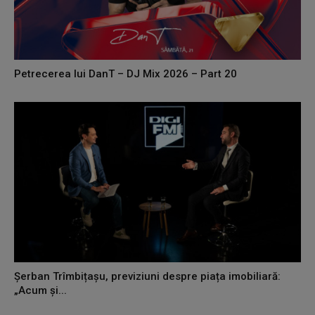
Petrecerea lui DanT – DJ Mix 2026 – Part 20
Șerban Trîmbițașu, previziuni despre piața imobiliară:
„Acum și...