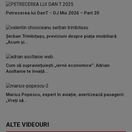
Petrecerea lui DanT – DJ Mix 2026 – Part 20
Șerban Trîmbițașu, previziuni despre piața imobiliară:
„Acum și...
Cum să supraviețuiești „iernii economice”: Adrian
Asoltanie te învață...
Marius Popescu, expert în aviație, avertizează pasagerii:
„Vreți să...
ALTE VIDEOURI