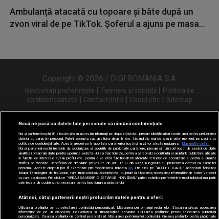
Ambulanță atacată cu topoare și bâte după un
zvon viral de pe TikTok. Șoferul a ajuns pe masa...
Copyright © 2026 / DIGI ROMANIA S.A.
|
|
Gestionați preferințele
Termeni și condiții
Politica de
|
|
|
confidențialitate
Contact/Info
Codul etic
Sitemap
Nouă ne pasă ca datele tale personale să rămână confidențiale
Noi și partenerii noștri
31
stocăm și/sau accesăm informații pe dispozitivul dvs., precum identificatorii cookie unici pentru prelucrarea
Urmărește-ne și pe
datelor cu caracter personal. Puteți accepta sau gestiona alegerile dvs. făcând clic mai jos sau în orice moment, pe pagina cu
politica de confidențialitate. Aceste alegeri vor fi raportate partenerilor noștri și nu vă vor afecta navigarea.
Mai multe detalii
Noi si partenerii nostri (retelele de socializare si agentiile de publicitate partenere, precum si furnizorii nostri de servicii de date
analitice) prelucram date pentru a permite website-ului sa functioneze, pentru a personaliza continutul si anunturile publicitare afisate
in functie de interesele si/sau profilul dvs., pentru a va oferi functionalitati aferente retelelor de socializare si pentru a analiza
traficul pe website. Beneficiati de drepturile prevazute de art. 15-22 din GDPR in legatura cu prelucrarea datelor cu caracter
personal. Aceste drepturi pot fi exercitate prin modalitatea indicata
aici
. Prin click pe “ACCEPT TOATE”, acceptati folosirea
tuturor Tehnologiilor de tip Cookie, care implica inclusiv acceptul dvs. cu privire la stocarea/accesarea informatiilor de catre Vendor-ii
cu care colaboram. Prin click pe “VREAU SA MODIFIC SETARILE INDIVIDUAL” puteti schimba preferintele in mod individual, mai putin
cele legate de cookie strict necesare pentru functionarea website-ului.
Atât noi, cât și partenerii noștri prelucrăm datele pentru a oferi:
Utilizarea profilurilor pentru selectarea conținutului personalizat. Măsurarea performanței reclamelor. Stocarea și/sau accesarea
informațiilor de pe un dispozitiv. Dezvoltarea și îmbunătățirea serviciilor. Utilizarea profilurilor pentru selectarea publicității
personalizate. Crearea profilurilor de conținut personalizat. Măsurarea performanței conținutului. Crearea profilurilor pentru publicitate