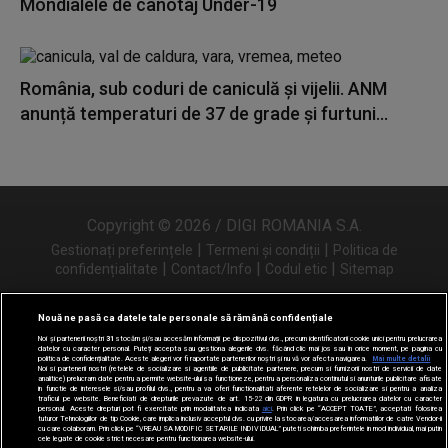
Mondialele de canotaj Under-19
România, sub coduri de caniculă și vijelii. ANM
anunță temperaturi de 37 de grade și furtuni...
Copyright © 2026 / DIGI ROMANIA S.A.
|
|
Gestionați preferințele
Termeni și condiții
Politica de
|
|
|
confidențialitate
Contact/Info
Codul etic
Sitemap
Nouă ne pasă ca datele tale personale să rămână confidențiale
Noi și partenerii noștri
31
stocăm și/sau accesăm informații pe dispozitivul dvs., precum identificatorii cookie unici pentru prelucrarea
Urmărește-ne și pe
datelor cu caracter personal. Puteți accepta sau gestiona alegerile dvs. făcând clic mai jos sau în orice moment, pe pagina cu
politica de confidențialitate. Aceste alegeri vor fi raportate partenerilor noștri și nu vă vor afecta navigarea.
Mai multe detalii
Noi si partenerii nostri (retelele de socializare si agentiile de publicitate partenere, precum si furnizorii nostri de servicii de date
analitice) prelucram date pentru a permite website-ului sa functioneze, pentru a personaliza continutul si anunturile publicitare afisate
in functie de interesele si/sau profilul dvs., pentru a va oferi functionalitati aferente retelelor de socializare si pentru a analiza
traficul pe website. Beneficiati de drepturile prevazute de art. 15-22 din GDPR in legatura cu prelucrarea datelor cu caracter
personal. Aceste drepturi pot fi exercitate prin modalitatea indicata
aici
. Prin click pe “ACCEPT TOATE”, acceptati folosirea
tuturor Tehnologiilor de tip Cookie, care implica inclusiv acceptul dvs. cu privire la stocarea/accesarea informatiilor de catre Vendor-ii
cu care colaboram. Prin click pe “VREAU SA MODIFIC SETARILE INDIVIDUAL” puteti schimba preferintele in mod individual, mai putin
cele legate de cookie strict necesare pentru functionarea website-ului.