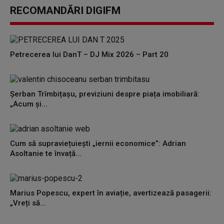
seconds
RECOMANDĂRI DIGIFM
of
0
seconds
Petrecerea lui DanT – DJ Mix 2026 – Part 20
Șerban Trîmbițașu, previziuni despre piața imobiliară:
„Acum și...
Cum să supraviețuiești „iernii economice”: Adrian
Asoltanie te învață...
Marius Popescu, expert în aviație, avertizează pasagerii:
„Vreți să...