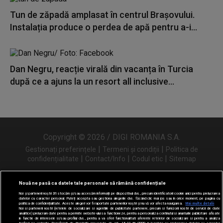
Tun de zăpadă amplasat în centrul Brașovului.
Instalația produce o perdea de apă pentru a-i...
Dan Negru, reacție virală din vacanța în Turcia
după ce a ajuns la un resort all inclusive...
Copyright © 2026 / DIGI ROMANIA S.A.
|
|
Gestionați preferințele
Termeni și condiții
Politica de
|
|
|
confidențialitate
Contact/Info
Codul etic
Sitemap
Nouă ne pasă ca datele tale personale să rămână confidențiale
Noi și partenerii noștri
31
stocăm și/sau accesăm informații pe dispozitivul dvs., precum identificatorii cookie unici pentru prelucrarea
Urmărește-ne și pe
datelor cu caracter personal. Puteți accepta sau gestiona alegerile dvs. făcând clic mai jos sau în orice moment, pe pagina cu
politica de confidențialitate. Aceste alegeri vor fi raportate partenerilor noștri și nu vă vor afecta navigarea.
Mai multe detalii
Noi si partenerii nostri (retelele de socializare si agentiile de publicitate partenere, precum si furnizorii nostri de servicii de date
analitice) prelucram date pentru a permite website-ului sa functioneze, pentru a personaliza continutul si anunturile publicitare afisate
in functie de interesele si/sau profilul dvs., pentru a va oferi functionalitati aferente retelelor de socializare si pentru a analiza