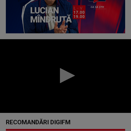
0
seconds
RECOMANDĂRI DIGIFM
of
0