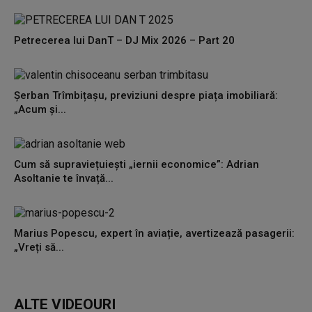
seconds
Petrecerea lui DanT – DJ Mix 2026 – Part 20
Șerban Trîmbițașu, previziuni despre piața imobiliară:
„Acum și...
Cum să supraviețuiești „iernii economice”: Adrian
Asoltanie te învață...
Marius Popescu, expert în aviație, avertizează pasagerii:
„Vreți să...
ALTE VIDEOURI