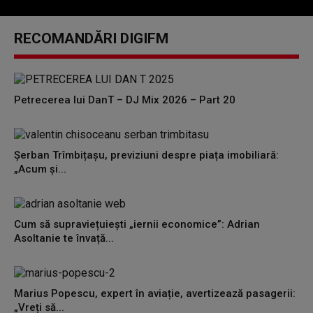
0
seconds
RECOMANDĂRI DIGIFM
of
0
seconds
Petrecerea lui DanT – DJ Mix 2026 – Part 20
Șerban Trîmbițașu, previziuni despre piața imobiliară:
„Acum și...
Cum să supraviețuiești „iernii economice”: Adrian
Asoltanie te învață...
Marius Popescu, expert în aviație, avertizează pasagerii:
„Vreți să...