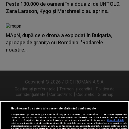
Peste 130.000 de oameni în a doua zi de UNTOLD.
Zara Larsson, Kygo și Marshmello au aprins...
MApN, după ce o dronă a explodat în Bulgaria,
aproape de granița cu România: "Radarele
noastre...
Copyright © 2026 / DIGI ROMANIA S.A.
|
|
Gestionați preferințele
Termeni și condiții
Politica de
|
|
|
confidențialitate
Contact/Info
Codul etic
Sitemap
Nouă ne pasă ca datele tale personale să rămână confidențiale
Noi și partenerii noștri
31
stocăm și/sau accesăm informații pe dispozitivul dvs., precum identificatorii cookie unici pentru prelucrarea
Urmărește-ne și pe
datelor cu caracter personal. Puteți accepta sau gestiona alegerile dvs. făcând clic mai jos sau în orice moment, pe pagina cu
politica de confidențialitate. Aceste alegeri vor fi raportate partenerilor noștri și nu vă vor afecta navigarea.
Mai multe detalii
Noi si partenerii nostri (retelele de socializare si agentiile de publicitate partenere, precum si furnizorii nostri de servicii de date
analitice) prelucram date pentru a permite website-ului sa functioneze, pentru a personaliza continutul si anunturile publicitare afisate
in functie de interesele si/sau profilul dvs., pentru a va oferi functionalitati aferente retelelor de socializare si pentru a analiza