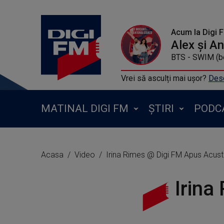
Acum la Digi 
Alex și A
BTS - SWIM (b
Vrei să asculți mai ușor?
Desc
MATINAL DIGI FM
ȘTIRI
PODC
Acasa
Video
Irina Rimes @ Digi FM Apus Acust
Irina