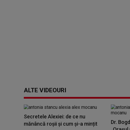
ALTE VIDEOURI
Secretele Alexiei: de ce nu
Dr. Bogd
mănâncă roșii și cum și-a mințit
„Orașul 