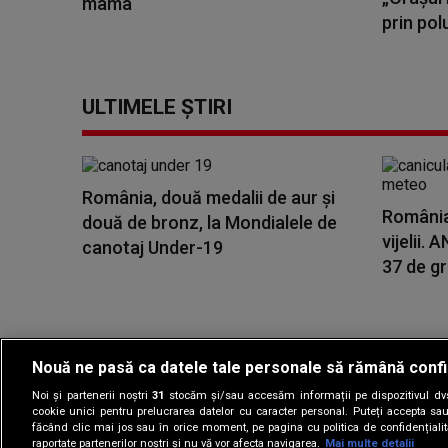
mama
prin polu
ULTIMELE ȘTIRI
România, două medalii de aur și
România,
două de bronz, la Mondialele de
vijelii.
canotaj Under-19
37 de gra
Nouă ne pasă ca datele tale personale să rămână confi
Noi și partenerii noștri
31
stocăm și/sau accesăm informații pe dispozitivul dvs.
Gestionați preferin
cookie unici pentru prelucrarea datelor cu caracter personal. Puteți accepta sau
făcând clic mai jos sau în orice moment, pe pagina cu politica de confidențialita
raportate partenerilor noștri și nu vă vor afecta navigarea.
Mai multe detalii