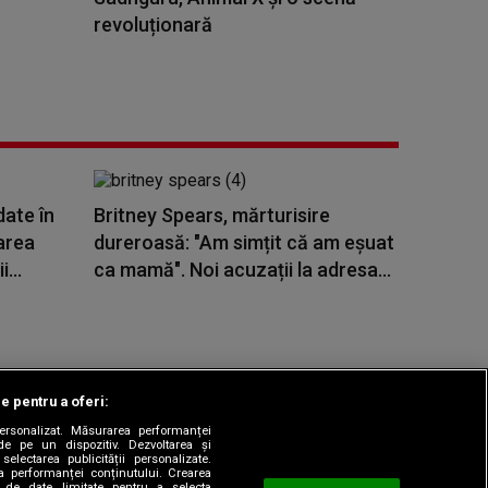
revoluționară
date în
Britney Spears, mărturisire
area
dureroasă: "Am simțit că am eșuat
...
ca mamă". Noi acuzații la adresa...
le pentru a oferi:
 personalizat. Măsurarea performanței
|
odul etic
Sitemap
de pe un dispozitiv. Dezvoltarea și
 selectarea publicității personalizate.
ea performanței conținutului. Crearea
rea de date limitate pentru a selecta