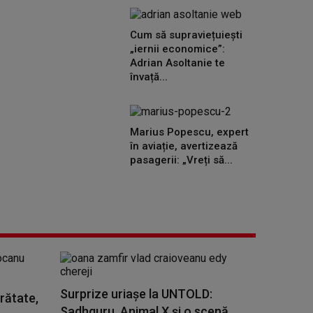
Cum să supraviețuiești
„iernii economice”:
Adrian Asoltanie te
învață...
Marius Popescu, expert
în aviație, avertizează
pasagerii: „Vreți să...
Surprize uriașe la UNTOLD:
rătate,
Sadhguru, Animal X și o scenă