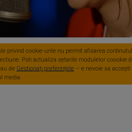
ale privind cookie-urile nu permit afisarea continutul
ctiune. Poti actualiza setarile modulelor coookie di
sau de
Gestionați preferințele
– e nevoie sa accepti
ial media