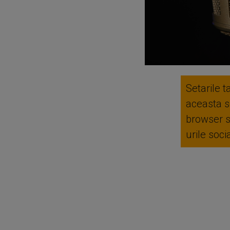
Setarile t
aceasta se
browser 
urile soc