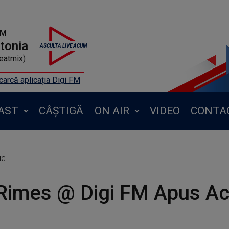
FM
ntonia
eatmix)
arcă aplicația Digi FM
AST
CÂȘTIGĂ
ON AIR
VIDEO
CONTA
ic
 Rimes @ Digi FM Apus Ac