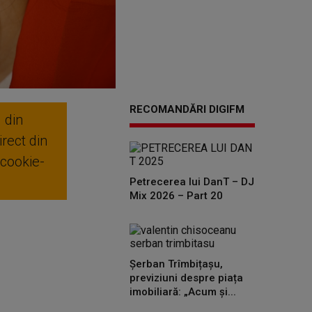
RECOMANDĂRI DIGIFM
 din
rect din
 cookie-
Petrecerea lui DanT – DJ
Mix 2026 – Part 20
Șerban Trîmbițașu,
previziuni despre piața
imobiliară: „Acum și...