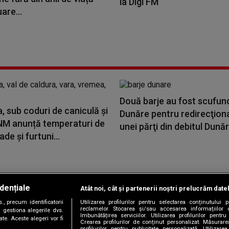
la Digi FM
are...
Două barje au fost scufun
 sub coduri de caniculă și
Dunăre pentru redirecţion
 ANM anunță temperaturi de
unei părţi din debitul Dunării
de și furtuni...
dențiale
Atât noi, cât și partenerii noștri prelucrăm date
Copyright © 2026 / DIGI ROMANIA S.A.
, precum identificatorii
Utilizarea profilurilor pentru selectarea conținutului
|
|
|
|
țele
Termeni și condiții
Politica de confidențialitate
Contact/Info
C
reclamelor. Stocarea și/sau accesarea informațiilor 
 gestiona alegerile dvs.
îmbunătățirea serviciilor. Utilizarea profilurilor pentru
te. Aceste alegeri vor fi
Crearea profilurilor de conținut personalizat. Măsurar
profilurilor pentru publicitate personalizată. Utiliza