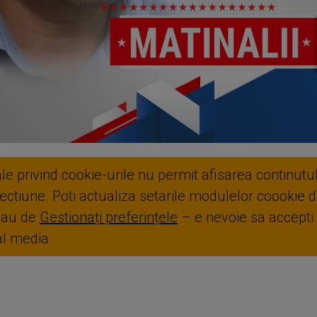
ale privind cookie-urile nu permit afisarea continutul
ctiune. Poti actualiza setarile modulelor coookie di
sau de
Gestionați preferințele
– e nevoie sa accepti
ial media