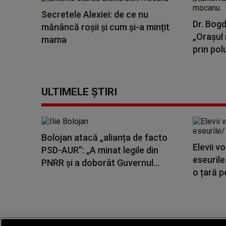
Secretele Alexiei: de ce nu
Dr. Bogd
mănâncă roșii și cum și-a mințit
„Orașul 
mama
prin polu
ULTIMELE ȘTIRI
Bolojan atacă „alianța de facto
Elevii v
PSD-AUR”: „A minat legile din
eseurile
PNRR și a doborât Guvernul...
o țară pe