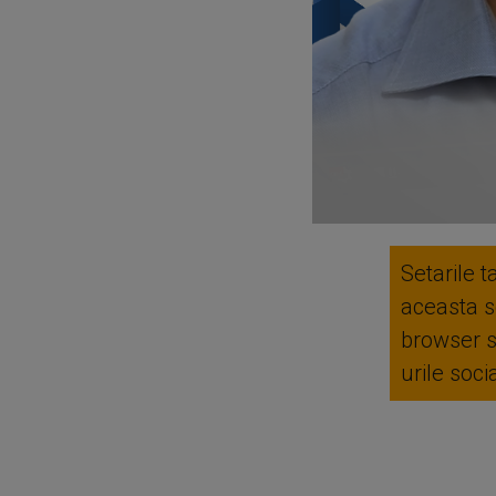
Setarile t
aceasta se
browser 
urile soc