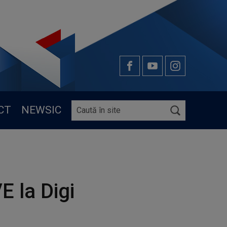
CT
NEWSIC
E la Digi