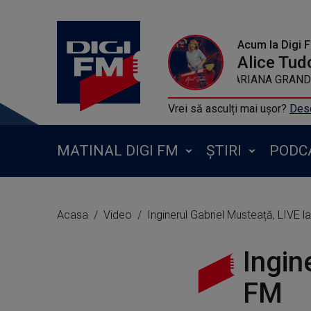
Acum la Digi 
Alice Tud
JESSIE J FT AR
Vrei să asculți mai ușor?
Desc
MATINAL DIGI FM
ȘTIRI
PODC
Acasa
Video
Inginerul Gabriel Musteață, LIVE l
Ingin
FM