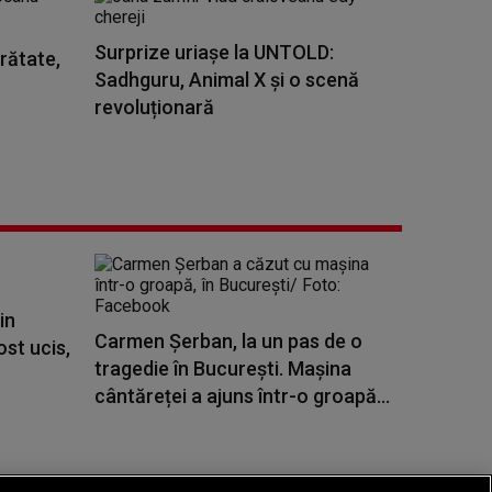
Surprize uriașe la UNTOLD:
rătate,
Sadhguru, Animal X și o scenă
revoluționară
in
Carmen Șerban, la un pas de o
ost ucis,
tragedie în București. Mașina
cântăreței a ajuns într-o groapă...