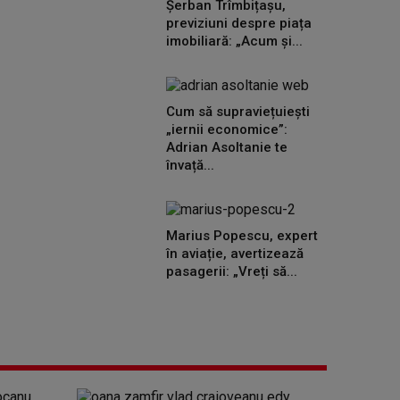
Șerban Trîmbițașu,
previziuni despre piața
imobiliară: „Acum și...
Cum să supraviețuiești
„iernii economice”:
Adrian Asoltanie te
învață...
Marius Popescu, expert
în aviație, avertizează
pasagerii: „Vreți să...