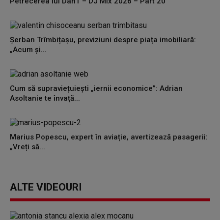
Petrecerea lui DanT – DJ Mix 2026 – Part 20
Șerban Trîmbițașu, previziuni despre piața imobiliară:
„Acum și...
Cum să supraviețuiești „iernii economice”: Adrian
Asoltanie te învață...
Marius Popescu, expert în aviație, avertizează pasagerii:
„Vreți să...
ALTE VIDEOURI