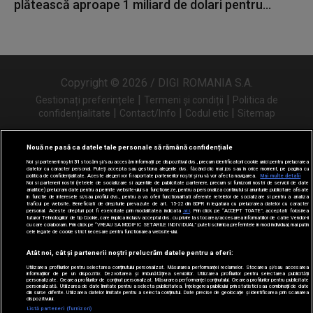
plătească aproape 1 miliard de dolari pentru...
Copyright © 2026 / DIGI ROMANIA S.A.
|
|
Gestionați preferințele
Termeni și condiții
Politica de
|
|
|
confidențialitate
Contact/Info
Codul etic
Sitemap
Nouă ne pasă ca datele tale personale să rămână confidențiale
Noi și partenerii noștri
31
stocăm și/sau accesăm informații pe dispozitivul dvs., precum identificatorii cookie unici pentru prelucrarea
Urmărește-ne și pe
datelor cu caracter personal. Puteți accepta sau gestiona alegerile dvs. făcând clic mai jos sau în orice moment, pe pagina cu
politica de confidențialitate. Aceste alegeri vor fi raportate partenerilor noștri și nu vă vor afecta navigarea.
Mai multe detalii
Noi si partenerii nostri (retelele de socializare si agentiile de publicitate partenere, precum si furnizorii nostri de servicii de date
analitice) prelucram date pentru a permite website-ului sa functioneze, pentru a personaliza continutul si anunturile publicitare afisate
in functie de interesele si/sau profilul dvs., pentru a va oferi functionalitati aferente retelelor de socializare si pentru a analiza
traficul pe website. Beneficiati de drepturile prevazute de art. 15-22 din GDPR in legatura cu prelucrarea datelor cu caracter
personal. Aceste drepturi pot fi exercitate prin modalitatea indicata
aici
. Prin click pe “ACCEPT TOATE”, acceptati folosirea
tuturor Tehnologiilor de tip Cookie, care implica inclusiv acceptul dvs. cu privire la stocarea/accesarea informatiilor de catre Vendor-ii
cu care colaboram. Prin click pe “VREAU SA MODIFIC SETARILE INDIVIDUAL” puteti schimba preferintele in mod individual, mai putin
cele legate de cookie strict necesare pentru functionarea website-ului.
Atât noi, cât și partenerii noștri prelucrăm datele pentru a oferi:
Utilizarea profilurilor pentru selectarea conținutului personalizat. Măsurarea performanței reclamelor. Stocarea și/sau accesarea
informațiilor de pe un dispozitiv. Dezvoltarea și îmbunătățirea serviciilor. Utilizarea profilurilor pentru selectarea publicității
personalizate. Crearea profilurilor de conținut personalizat. Măsurarea performanței conținutului. Crearea profilurilor pentru publicitate
personalizată. Utilizarea de date limitate pentru a selecta publicitatea. Înțelegerea publicului prin statistici sau combinații de date
din surse diferite. Utilizarea datelor limitate pentru a selecta conținutul. Date precise de geolocație și identificarea prin scanarea
dispozitivului.
Listă parteneri (furnizori)