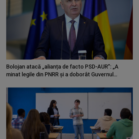
Bolojan atacă „alianța de facto PSD-AUR”: „A
minat legile din PNRR și a doborât Guvernul...