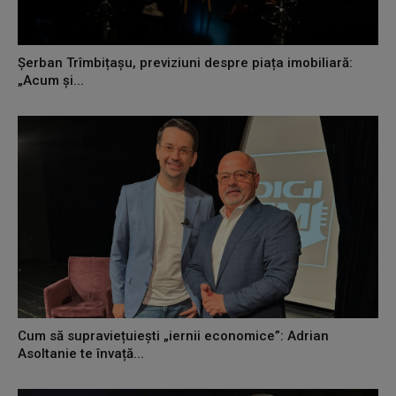
Șerban Trîmbițașu, previziuni despre piața imobiliară:
„Acum și...
Cum să supraviețuiești „iernii economice”: Adrian
Asoltanie te învață...