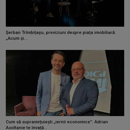
Șerban Trîmbițașu, previziuni despre piața imobiliară:
„Acum și...
Cum să supraviețuiești „iernii economice”: Adrian
Asoltanie te învață...