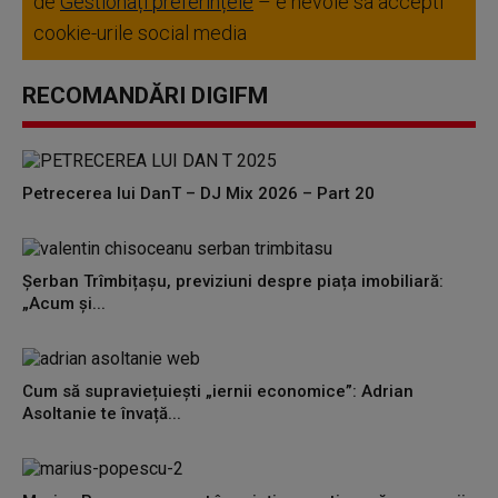
de
Gestionați preferințele
– e nevoie sa accepti
cookie-urile social media
RECOMANDĂRI DIGIFM
Petrecerea lui DanT – DJ Mix 2026 – Part 20
Șerban Trîmbițașu, previziuni despre piața imobiliară:
„Acum și...
Cum să supraviețuiești „iernii economice”: Adrian
Asoltanie te învață...