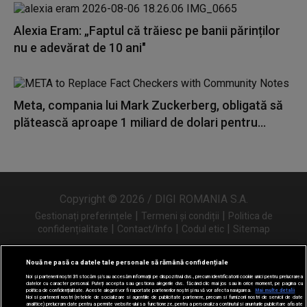
Alexia Eram: „Faptul că trăiesc pe banii părinților
nu e adevărat de 10 ani"
Meta, compania lui Mark Zuckerberg, obligată să
plătească aproape 1 miliard de dolari pentru...
Copyright © 2026 / DIGI ROMANIA S.A.
|
|
Gestionați preferințele
Termeni și condiții
Politica de
|
|
|
confidențialitate
Contact/Info
Codul etic
Sitemap
Nouă ne pasă ca datele tale personale să rămână confidențiale
Noi și partenerii noștri
31
stocăm și/sau accesăm informații pe dispozitivul dvs., precum identificatorii cookie unici pentru prelucrarea
Urmărește-ne și pe
datelor cu caracter personal. Puteți accepta sau gestiona alegerile dvs. făcând clic mai jos sau în orice moment, pe pagina cu
politica de confidențialitate. Aceste alegeri vor fi raportate partenerilor noștri și nu vă vor afecta navigarea.
Mai multe detalii
Noi si partenerii nostri (retelele de socializare si agentiile de publicitate partenere, precum si furnizorii nostri de servicii de date
analitice) prelucram date pentru a permite website-ului sa functioneze, pentru a personaliza continutul si anunturile publicitare afisate