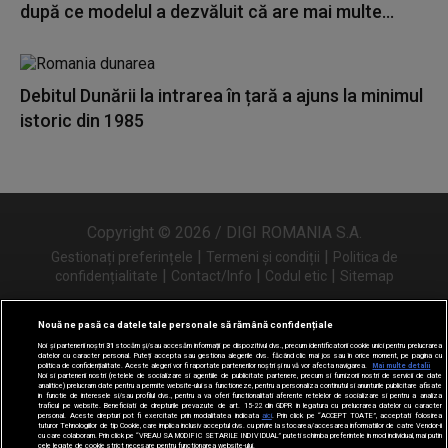
după ce modelul a dezvăluit că are mai multe...
Debitul Dunării la intrarea în țară a ajuns la minimul
istoric din 1985
Copyright © 2026 / DIGI ROMANIA S.A.
|
|
Gestionați preferințele
Termeni și condiții
Politica de
|
|
|
confidențialitate
Contact/Info
Codul etic
Sitemap
Nouă ne pasă ca datele tale personale să rămână confidențiale
Noi și partenerii noștri
31
stocăm și/sau accesăm informații pe dispozitivul dvs., precum identificatorii cookie unici pentru prelucrarea
Urmărește-ne și pe
datelor cu caracter personal. Puteți accepta sau gestiona alegerile dvs. făcând clic mai jos sau în orice moment, pe pagina cu
politica de confidențialitate. Aceste alegeri vor fi raportate partenerilor noștri și nu vă vor afecta navigarea.
Mai multe detalii
Noi si partenerii nostri (retelele de socializare si agentiile de publicitate partenere, precum si furnizorii nostri de servicii de date
analitice) prelucram date pentru a permite website-ului sa functioneze, pentru a personaliza continutul si anunturile publicitare afisate
in functie de interesele si/sau profilul dvs., pentru a va oferi functionalitati aferente retelelor de socializare si pentru a analiza
traficul pe website. Beneficiati de drepturile prevazute de art. 15-22 din GDPR in legatura cu prelucrarea datelor cu caracter
personal. Aceste drepturi pot fi exercitate prin modalitatea indicata
aici
. Prin click pe “ACCEPT TOATE”, acceptati folosirea
tuturor Tehnologiilor de tip Cookie, care implica inclusiv acceptul dvs. cu privire la stocarea/accesarea informatiilor de catre Vendor-ii
cu care colaboram. Prin click pe “VREAU SA MODIFIC SETARILE INDIVIDUAL” puteti schimba preferintele in mod individual, mai putin
cele legate de cookie strict necesare pentru functionarea website-ului.