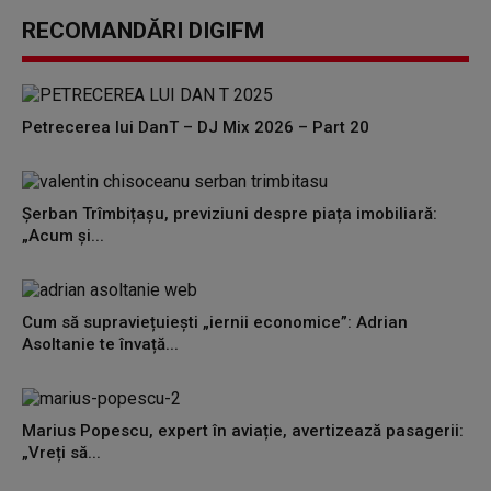
0
seconds
RECOMANDĂRI DIGIFM
of
0
seconds
Petrecerea lui DanT – DJ Mix 2026 – Part 20
Șerban Trîmbițașu, previziuni despre piața imobiliară:
„Acum și...
Cum să supraviețuiești „iernii economice”: Adrian
Asoltanie te învață...
Marius Popescu, expert în aviație, avertizează pasagerii:
„Vreți să...