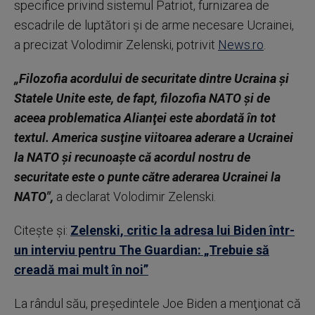
specifice privind sistemul Patriot, furnizarea de
escadrile de luptători şi de arme necesare Ucrainei,
a precizat Volodimir Zelenski, potrivit
News.ro
.
„Filozofia acordului de securitate dintre Ucraina şi
Statele Unite este, de fapt, filozofia NATO şi de
aceea problematica Alianţei este abordată în tot
textul. America susţine viitoarea aderare a Ucrainei
la NATO şi recunoaşte că acordul nostru de
securitate este o punte către aderarea Ucrainei la
NATO",
a declarat Volodimir Zelenski.
Citește și:
Zelenski, critic la adresa lui Biden într-
un interviu pentru The Guardian: „Trebuie să
creadă mai mult în noi”
La rândul său, preşedintele Joe Biden a menţionat că