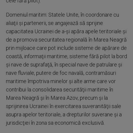
cele fără pilot).
Domeniul maritim: Statele Unite, în coordonare cu
aliaţii şi partenerii, se angajează să sprijine
capacitatea Ucrainei de a-şi apăra apele teritoriale şi
de a promova securitatea regională în Marea Neagră
prin mijloace care pot include sisteme de apărare de
coastă, informaţii maritime, sisteme fără pilot la bord
şi nave de suprafaţă, în special nave de patrulare şi
nave fluviale, putere de foc navală, contramăsuri
maritime împotriva minelor şi alte arme care vor
contribui la consolidarea securităţii maritime în
Marea Neagră şi în Marea Azov, precum şi la
sprijinirea Ucrainei în exercitarea suveranităţii sale
asupra apelor teritoriale, a drepturilor suverane şi a
jurisdicţiei în zona sa economică exclusivă.