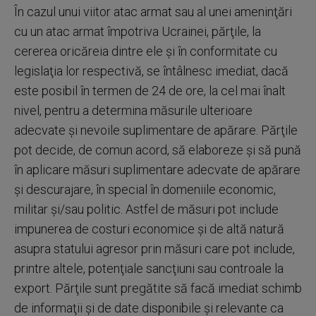
În cazul unui viitor atac armat sau al unei ameninţări
cu un atac armat împotriva Ucrainei, părţile, la
cererea oricăreia dintre ele şi în conformitate cu
legislaţia lor respectivă, se întâlnesc imediat, dacă
este posibil în termen de 24 de ore, la cel mai înalt
nivel, pentru a determina măsurile ulterioare
adecvate şi nevoile suplimentare de apărare. Părţile
pot decide, de comun acord, să elaboreze şi să pună
în aplicare măsuri suplimentare adecvate de apărare
şi descurajare, în special în domeniile economic,
militar şi/sau politic. Astfel de măsuri pot include
impunerea de costuri economice şi de altă natură
asupra statului agresor prin măsuri care pot include,
printre altele, potenţiale sancţiuni sau controale la
export. Părţile sunt pregătite să facă imediat schimb
de informaţii şi de date disponibile şi relevante ca