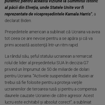
puternic pentru această viziune la Summitul istoric
al păcii din Elveţia, unde Statele Unite vor fi
reprezentate de vicepreşedintele Kamala Harris"
, a
declarat Biden.
Preşedintele american a subliniat că Ucraina va avea
tot ceea ce are nevoie pentru a se apăra şi că va
primi această asistenţă într-un ritm rapid.
La rândul său, şeful statului ucrainean a remarcat
rolul de lider al preşedintelui SUA în decizia G7
privind un împrumut de 50 de miliarde de dolari
pentru Ucraina. "Activele suspendate ale Rusiei ar
trebui să fie folosite pentru a proteja vieţile
ucrainenilor de teroarea rusă şi pentru a compensa
daunele cauzate Ucrainei de către agresor. Acest
lucru este echitabil şi absolut corect", a subliniat