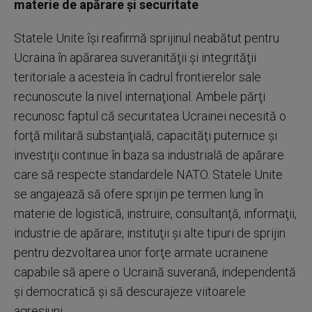
materie de apărare şi securitate
Statele Unite îşi reafirmă sprijinul neabătut pentru
Ucraina în apărarea suveranităţii şi integrităţii
teritoriale a acesteia în cadrul frontierelor sale
recunoscute la nivel internaţional. Ambele părţi
recunosc faptul că securitatea Ucrainei necesită o
forţă militară substanţială, capacităţi puternice şi
investiţii continue în baza sa industrială de apărare
care să respecte standardele NATO. Statele Unite
se angajează să ofere sprijin pe termen lung în
materie de logistică, instruire, consultanţă, informaţii,
industrie de apărare, instituţii şi alte tipuri de sprijin
pentru dezvoltarea unor forţe armate ucrainene
capabile să apere o Ucraină suverană, independentă
şi democratică şi să descurajeze viitoarele
agresiuni.