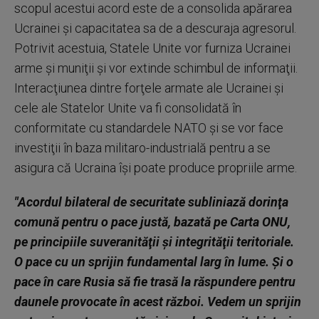
scopul acestui acord este de a consolida apărarea
Ucrainei şi capacitatea sa de a descuraja agresorul.
Potrivit acestuia, Statele Unite vor furniza Ucrainei
arme şi muniţii şi vor extinde schimbul de informaţii.
Interacţiunea dintre forţele armate ale Ucrainei şi
cele ale Statelor Unite va fi consolidată în
conformitate cu standardele NATO şi se vor face
investiţii în baza militaro-industrială pentru a se
asigura că Ucraina îşi poate produce propriile arme.
"Acordul bilateral de securitate subliniază dorinţa
comună pentru o pace justă, bazată pe Carta ONU,
pe principiile suveranităţii şi integrităţii teritoriale.
O pace cu un sprijin fundamental larg în lume. Şi o
pace în care Rusia să fie trasă la răspundere pentru
daunele provocate în acest război. Vedem un sprijin