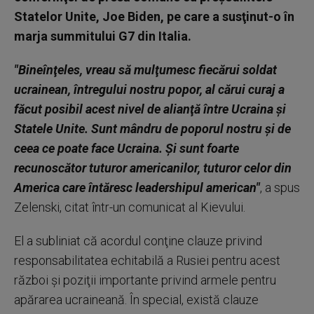
Statelor Unite, Joe Biden, pe care a susţinut-o în
marja summitului G7 din Italia.
"Bineînţeles, vreau să mulţumesc fiecărui soldat
ucrainean, întregului nostru popor, al cărui curaj a
făcut posibil acest nivel de alianţă între Ucraina şi
Statele Unite. Sunt mândru de poporul nostru şi de
ceea ce poate face Ucraina. Şi sunt foarte
recunoscător tuturor americanilor, tuturor celor din
America care întăresc leadershipul american"
, a spus
Zelenski, citat într-un comunicat al Kievului.
El a subliniat că acordul conţine clauze privind
responsabilitatea echitabilă a Rusiei pentru acest
război şi poziţii importante privind armele pentru
apărarea ucraineană. În special, există clauze