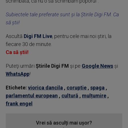
schimbată, că nu o să schimbăm poporul”.
Subiectele tale preferate sunt și la Știrile Digi FM. Ca
să știi!
Ascultă
Digi FM Live
, pentru cele mai noi știri, la
fiecare 30 de minute.
Ca să știi!
Puteţi urmări
Știrile Digi FM
şi pe
Google News
şi
WhatsApp
!
Etichete:
viorica dancila
,
coruptie
,
spaga
,
parlamentul european
,
cultură
,
mulțumire
,
frank engel
Vrei să asculți mai ușor?