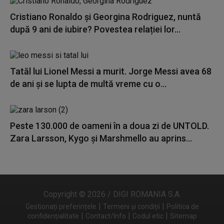
Cristiano Ronaldo și Georgina Rodriguez, nuntă
după 9 ani de iubire? Povestea relației lor...
Tatăl lui Lionel Messi a murit. Jorge Messi avea 68
de ani și se lupta de multă vreme cu o...
Peste 130.000 de oameni în a doua zi de UNTOLD.
Zara Larsson, Kygo și Marshmello au aprins...
Copyright © 2026 / DIGI ROMANIA S.A.
|
|
Gestionați preferințele
Termeni și condiții
Politica de
|
|
|
confidențialitate
Contact/Info
Codul etic
Sitemap