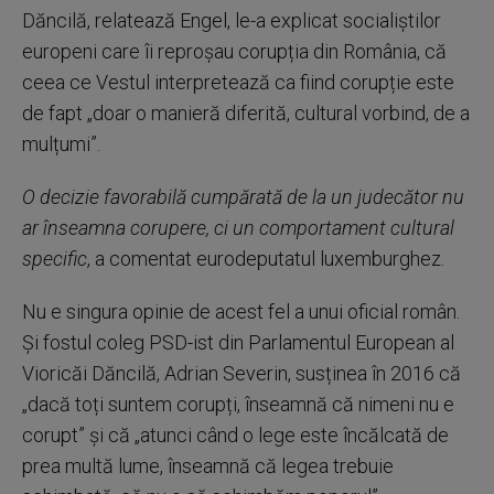
Dăncilă, relatează Engel, le-a explicat socialiștilor
europeni care îi reproșau corupția din România, că
ceea ce Vestul interpretează ca fiind corupție este
de fapt „doar o manieră diferită, cultural vorbind, de a
mulțumi”.
O decizie favorabilă cumpărată de la un judecător nu
ar înseamna corupere, ci un comportament cultural
specific
, a comentat eurodeputatul luxemburghez.
Nu e singura opinie de acest fel a unui oficial român.
Și fostul coleg PSD-ist din Parlamentul European al
Vioricăi Dăncilă, Adrian Severin, susținea în 2016 că
„dacă toți suntem corupți, înseamnă că nimeni nu e
corupt” și că „atunci când o lege este încălcată de
prea multă lume, înseamnă că legea trebuie