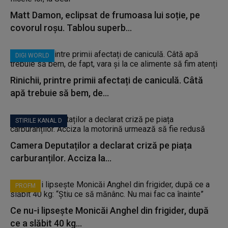
Matt Damon, eclipsat de frumoasa lui soție, pe
covorul roșu. Tablou superb...
DIGI WORLD
Rinichii, printre primii afectați de caniculă. Câtă
apă trebuie să bem, de...
STIRILE KANAL D
Camera Deputaților a declarat criză pe piața
carburanților. Acciza la...
PROFM
Ce nu-i lipsește Monicăi Anghel din frigider, după
ce a slăbit 40 kg...