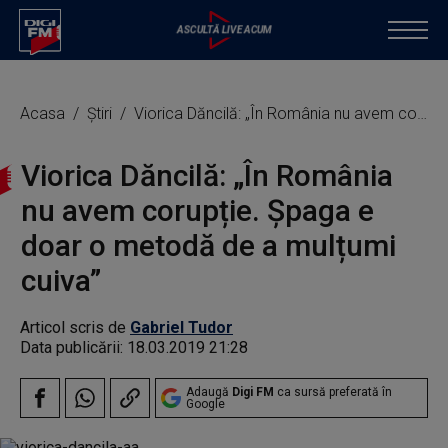
Acasa
Știri
Viorica Dăncilă: „În România nu avem corupție. Șpaga e doar o metodă de a mulțumi cuiva”
Viorica Dăncilă: „În România
nu avem corupție. Șpaga e
doar o metodă de a mulțumi
cuiva”
Articol scris de
Gabriel Tudor
Data publicării:
18.03.2019 21:28
Adaugă
Digi FM
ca sursă preferată în
Google