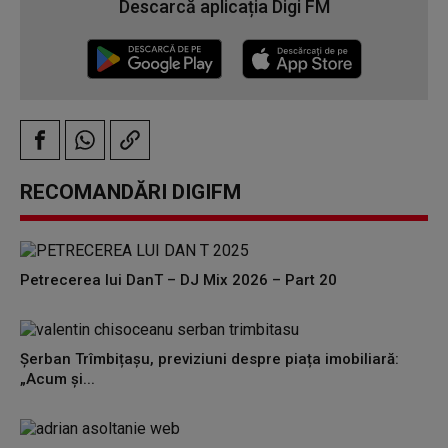
Descarcă aplicația Digi FM
RECOMANDĂRI DIGIFM
Petrecerea lui DanT – DJ Mix 2026 – Part 20
Șerban Trîmbițașu, previziuni despre piața imobiliară:
„Acum și...