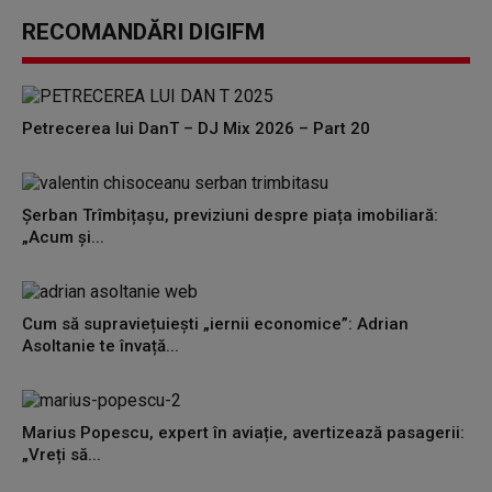
RECOMANDĂRI DIGIFM
Petrecerea lui DanT – DJ Mix 2026 – Part 20
Șerban Trîmbițașu, previziuni despre piața imobiliară:
„Acum și...
Cum să supraviețuiești „iernii economice”: Adrian
Asoltanie te învață...
Marius Popescu, expert în aviație, avertizează pasagerii:
„Vreți să...