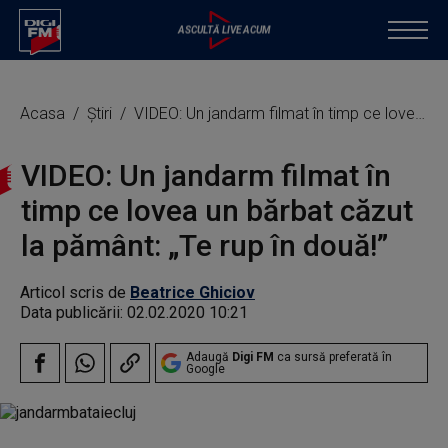
Acasa
Știri
VIDEO: Un jandarm filmat în timp ce lovea un bărbat căzut la pământ: „Te rup în două!”
VIDEO: Un jandarm filmat în
timp ce lovea un bărbat căzut
la pământ: „Te rup în două!”
Articol scris de
Beatrice Ghiciov
Data publicării:
02.02.2020 10:21
Adaugă
Digi FM
ca sursă preferată în
Google