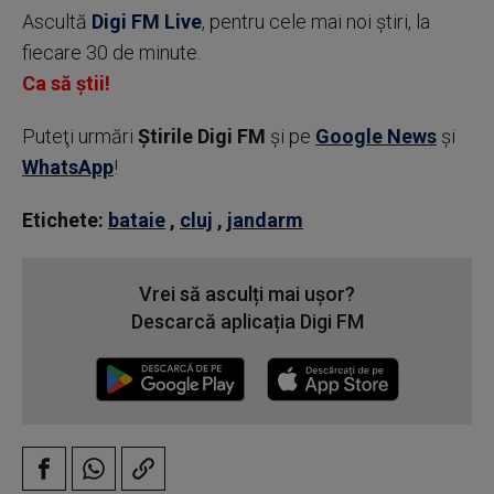
Ascultă
Digi FM Live
, pentru cele mai noi știri, la
fiecare 30 de minute.
Ca să știi!
Puteţi urmări
Știrile Digi FM
şi pe
Google News
şi
WhatsApp
!
Etichete:
bataie
,
cluj
,
jandarm
Vrei să asculți mai ușor?
Descarcă aplicația Digi FM