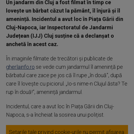
Un jandarm din Cluj a fost filmat în timp ce
lovește un bărbat căzut la pământ, îl înjură și îl
amenință. Incidentul a avut loc în Piața Gării din
Cluj-Napoca, iar Inspectoratul de Jandarmi
Județean (IJJ) Cluj susține că a declanșat o
anchetă în acest caz.
În imaginile filmate de trecători și publicate de
gherlainfo.ro
se vede cum jandarmul îl amenință pe
bărbatul care zace pe jos că îl rupe „în două”, după
care îl lovește cu piciorul. „Io-s nime-n Clujul ăsta? Te
rup în două!”, amenință jandarmul.
Incidentul, care a avut loc în Piața Gării din Cluj-
Napoca, s-a încheiat la sosirea unui polițist.
Setarile tale privind cookie-urile nu permit afisarea