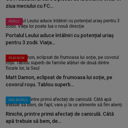
ziua meciului cu FC...
PEROZ
Portalul Leului aduce întâlniri cu potențial uriaș
pentru 3 zodii. Viața...
FILM NOW
Matt Damon, eclipsat de frumoasa lui soție, pe
covorul roșu. Tablou superb...
DIGI WORLD
Rinichii, printre primii afectați de caniculă. Câtă
apă trebuie să bem, de...