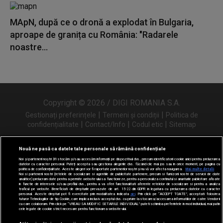
MApN, după ce o dronă a explodat în Bulgaria,
aproape de granița cu România: "Radarele
noastre...
Copyright © 2026 / DIGI ROMANIA S.A.
|
|
Gestionați preferințele
Termeni și condiții
Politica de
|
|
|
confidențialitate
Contact/Info
Codul etic
Sitemap
Nouă ne pasă ca datele tale personale să rămână confidențiale
Noi și partenerii noștri
31
stocăm și/sau accesăm informații pe dispozitivul dvs., precum identificatorii cookie unici pentru prelucrarea
Urmărește-ne și pe
datelor cu caracter personal. Puteți accepta sau gestiona alegerile dvs. făcând clic mai jos sau în orice moment, pe pagina cu
politica de confidențialitate. Aceste alegeri vor fi raportate partenerilor noștri și nu vă vor afecta navigarea.
Mai multe detalii
Noi si partenerii nostri (retelele de socializare si agentiile de publicitate partenere, precum si furnizorii nostri de servicii de date
analitice) prelucram date pentru a permite website-ului sa functioneze, pentru a personaliza continutul si anunturile publicitare afisate
in functie de interesele si/sau profilul dvs., pentru a va oferi functionalitati aferente retelelor de socializare si pentru a analiza
traficul pe website. Beneficiati de drepturile prevazute de art. 15-22 din GDPR in legatura cu prelucrarea datelor cu caracter
personal. Aceste drepturi pot fi exercitate prin modalitatea indicata
aici
. Prin click pe “ACCEPT TOATE”, acceptati folosirea
tuturor Tehnologiilor de tip Cookie, care implica inclusiv acceptul dvs. cu privire la stocarea/accesarea informatiilor de catre Vendor-ii
cu care colaboram. Prin click pe “VREAU SA MODIFIC SETARILE INDIVIDUAL” puteti schimba preferintele in mod individual, mai putin
cele legate de cookie strict necesare pentru functionarea website-ului.