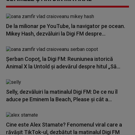
De la milionar pe YouTube, la navigator pe ocean.
Mikey Hash, dezvăluiri la Digi FM despre...
Șerban Copoț, la Digi FM: Reuniunea istorică
Animal X la Untold și adevărul despre hitul „Să...
Selly, dezvăluiri la matinalul Digi FM: De ce nu îl
aduce pe Eminem la Beach, Please și cât a...
Cine este Alex Stamate? Fenomenul viral care a
răvășit TikTok-ul, dezbătut la matinalul Digi FM