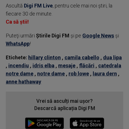
Ascultă
Digi FM Live
, pentru cele mai noi știri, la
fiecare 30 de minute.
Ca să știi!
Puteţi urmări
Știrile Digi FM
şi pe
Google News
şi
WhatsApp
!
Etichete:
hillary clinton
,
camila cabello
,
dua lipa
,
incendiu
,
idris elba
,
mesaje
,
flăcări
,
catedrala
notre dame
,
notre dame
,
rob lowe
,
laura dern
,
anne hathaway
Vrei să asculți mai ușor?
Descarcă aplicația Digi FM