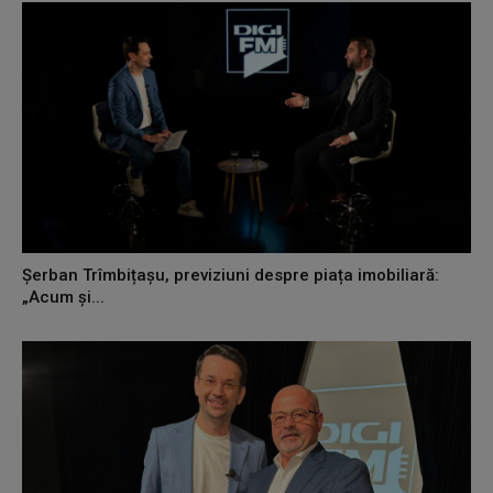
Șerban Trîmbițașu, previziuni despre piața imobiliară:
„Acum și...