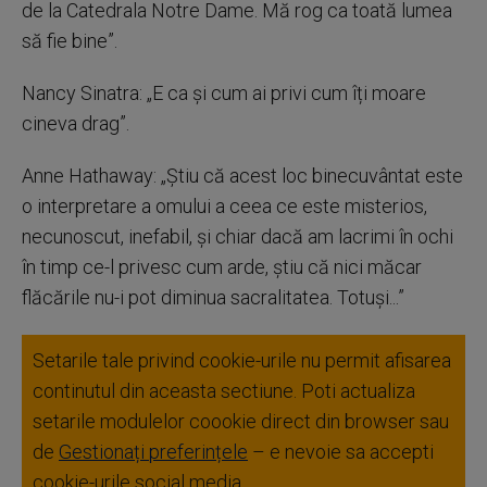
de la Catedrala Notre Dame. Mă rog ca toată lumea
să fie bine”.
Nancy Sinatra: „E ca și cum ai privi cum îți moare
cineva drag”.
Anne Hathaway: „Știu că acest loc binecuvântat este
o interpretare a omului a ceea ce este misterios,
necunoscut, inefabil, și chiar dacă am lacrimi în ochi
în timp ce-l privesc cum arde, știu că nici măcar
flăcările nu-i pot diminua sacralitatea. Totuși...”
Setarile tale privind cookie-urile nu permit afisarea
continutul din aceasta sectiune. Poti actualiza
setarile modulelor coookie direct din browser sau
de
Gestionați preferințele
– e nevoie sa accepti
cookie-urile social media