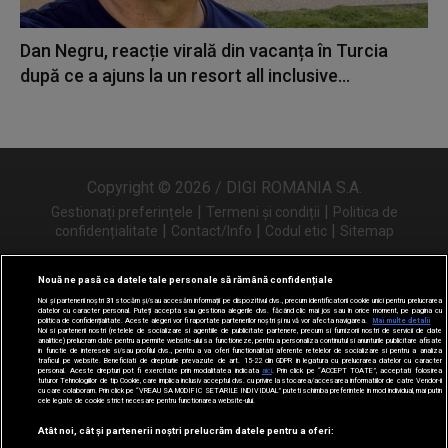
Dan Negru, reacție virală din vacanța în Turcia
după ce a ajuns la un resort all inclusive...
Copyright © 2026 / DIGI ROMANIA S.A.
|
|
Gestionați preferințele
Termeni și condiții
Politica de
|
|
|
confidențialitate
Contact/Info
Codul etic
Sitemap
Nouă ne pasă ca datele tale personale să rămână confidențiale
Noi și partenerii noștri
31
stocăm și/sau accesăm informații pe dispozitivul dvs., precum identificatorii cookie unici pentru prelucrarea
Urmărește-ne și pe
datelor cu caracter personal. Puteți accepta sau gestiona alegerile dvs. făcând clic mai jos sau în orice moment, pe pagina cu
politica de confidențialitate. Aceste alegeri vor fi raportate partenerilor noștri și nu vă vor afecta navigarea.
Mai multe detalii
Noi si partenerii nostri (retelele de socializare si agentiile de publicitate partenere, precum si furnizorii nostri de servicii de date
analitice) prelucram date pentru a permite website-ului sa functioneze, pentru a personaliza continutul si anunturile publicitare afisate
in functie de interesele si/sau profilul dvs., pentru a va oferi functionalitati aferente retelelor de socializare si pentru a analiza
traficul pe website. Beneficiati de drepturile prevazute de art. 15-22 din GDPR in legatura cu prelucrarea datelor cu caracter
personal. Aceste drepturi pot fi exercitate prin modalitatea indicata
aici
. Prin click pe “ACCEPT TOATE”, acceptati folosirea
tuturor Tehnologiilor de tip Cookie, care implica inclusiv acceptul dvs. cu privire la stocarea/accesarea informatiilor de catre Vendor-ii
cu care colaboram. Prin click pe “VREAU SA MODIFIC SETARILE INDIVIDUAL” puteti schimba preferintele in mod individual, mai putin
cele legate de cookie strict necesare pentru functionarea website-ului.
Atât noi, cât și partenerii noștri prelucrăm datele pentru a oferi: