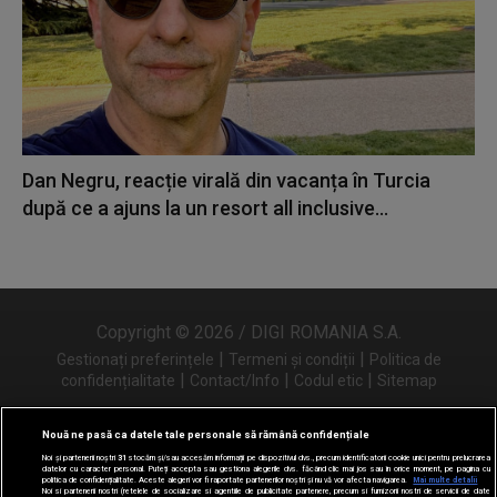
Dan Negru, reacție virală din vacanța în Turcia
după ce a ajuns la un resort all inclusive...
Copyright © 2026 / DIGI ROMANIA S.A.
|
|
Gestionați preferințele
Termeni și condiții
Politica de
|
|
|
confidențialitate
Contact/Info
Codul etic
Sitemap
Nouă ne pasă ca datele tale personale să rămână confidențiale
Noi și partenerii noștri
31
stocăm și/sau accesăm informații pe dispozitivul dvs., precum identificatorii cookie unici pentru prelucrarea
Urmărește-ne și pe
datelor cu caracter personal. Puteți accepta sau gestiona alegerile dvs. făcând clic mai jos sau în orice moment, pe pagina cu
politica de confidențialitate. Aceste alegeri vor fi raportate partenerilor noștri și nu vă vor afecta navigarea.
Mai multe detalii
Noi si partenerii nostri (retelele de socializare si agentiile de publicitate partenere, precum si furnizorii nostri de servicii de date