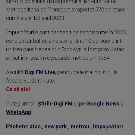
într-o zi obişnuită din săptămână, iar Autoritatea
Metropolitană de Transport a raportat 570 de atacuri
criminale în tot anul 2023.
Împuşcăturile sunt deosebit de neobişnuite: în 2022,
când un bărbat cu un pistol a rănit 10 persoane într-
un tren care trecea prin Brooklyn, a fost primul atac
armat în masă în reţeaua de metrou din 1984.
Ascultă
Digi FM Live
, pentru cele mai noi știri, la
fiecare 30 de minute.
Ca să știi!
Puteţi urmări
Știrile Digi FM
şi pe
Google News
şi
WhatsApp
!
Etichete:
atac
,
new york
,
metrou
,
împușcături