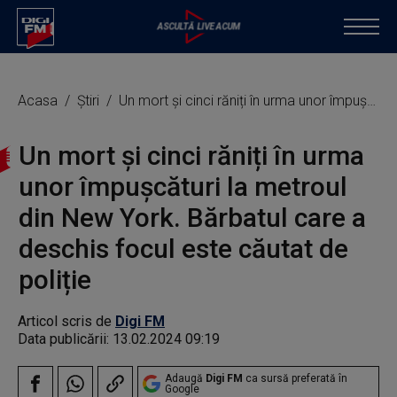
Acasa
Știri
Un mort și cinci răniți în urma unor împușcături la metroul din New York. Bărbatul care a deschis focul este căutat de poliție
Un mort și cinci răniți în urma
unor împușcături la metroul
din New York. Bărbatul care a
deschis focul este căutat de
poliție
Articol scris de
Digi FM
Data publicării:
13.02.2024 09:19
Adaugă
Digi FM
ca sursă preferată în
Google