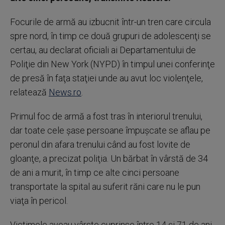
Focurile de armă au izbucnit într-un tren care circula
spre nord, în timp ce două grupuri de adolescenţi se
certau, au declarat oficiali ai Departamentului de
Poliţie din New York (NYPD) în timpul unei conferinţe
de presă în faţa staţiei unde au avut loc violenţele,
relatează
News.ro
.
Primul foc de armă a fost tras în interiorul trenului,
dar toate cele şase persoane împuşcate se aflau pe
peronul din afara trenului când au fost lovite de
gloanţe, a precizat poliţia. Un bărbat în vârstă de 34
de ani a murit, în timp ce alte cinci persoane
transportate la spital au suferit răni care nu le pun
viaţa în pericol.
Victimele aveau vârste cuprinse între 14 şi 71 de ani,