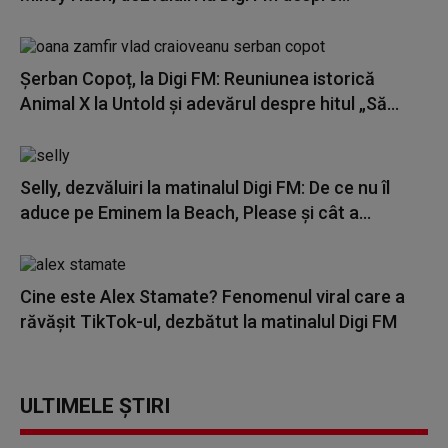
Șerban Copoț, la Digi FM: Reuniunea istorică
Animal X la Untold și adevărul despre hitul „Să...
Selly, dezvăluiri la matinalul Digi FM: De ce nu îl
aduce pe Eminem la Beach, Please și cât a...
Cine este Alex Stamate? Fenomenul viral care a
răvășit TikTok-ul, dezbătut la matinalul Digi FM
ULTIMELE ȘTIRI