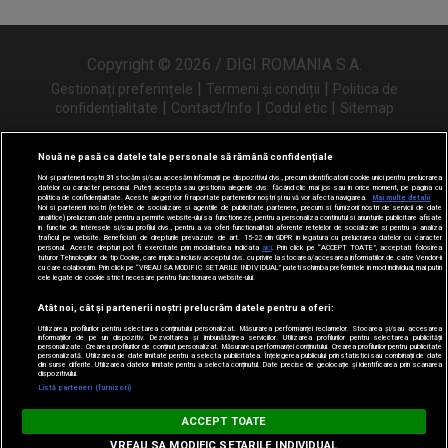
Copyright © 2026 / DIGI ROMANIA S.A.
|
|
Gestionați preferințele
Termeni și condiții
Politica de
|
|
|
confidențialitate
Contact/Info
Codul etic
Sitemap
Nouă ne pasă ca datele tale personale să rămână confidențiale
Noi și partenerii noștri
31
stocăm și/sau accesăm informații pe dispozitivul dvs., precum identificatorii cookie unici pentru prelucrarea
Urmărește-ne și pe
datelor cu caracter personal. Puteți accepta sau gestiona alegerile dvs. făcând clic mai jos sau în orice moment, pe pagina cu
politica de confidențialitate. Aceste alegeri vor fi raportate partenerilor noștri și nu vă vor afecta navigarea.
Mai multe detalii
Noi si partenerii nostri (retelele de socializare si agentiile de publicitate partenere, precum si furnizorii nostri de servicii de date
analitice) prelucram date pentru a permite website-ului sa functioneze, pentru a personaliza continutul si anunturile publicitare afisate
in functie de interesele si/sau profilul dvs., pentru a va oferi functionalitati aferente retelelor de socializare si pentru a analiza
traficul pe website. Beneficiati de drepturile prevazute de art. 15-22 din GDPR in legatura cu prelucrarea datelor cu caracter
personal. Aceste drepturi pot fi exercitate prin modalitatea indicata
aici
. Prin click pe “ACCEPT TOATE”, acceptati folosirea
tuturor Tehnologiilor de tip Cookie, care implica inclusiv acceptul dvs. cu privire la stocarea/accesarea informatiilor de catre Vendor-ii
cu care colaboram. Prin click pe “VREAU SA MODIFIC SETARILE INDIVIDUAL” puteti schimba preferintele in mod individual, mai putin
cele legate de cookie strict necesare pentru functionarea website-ului.
Atât noi, cât și partenerii noștri prelucrăm datele pentru a oferi:
Utilizarea profilurilor pentru selectarea conținutului personalizat. Măsurarea performanței reclamelor. Stocarea și/sau accesarea
informațiilor de pe un dispozitiv. Dezvoltarea și îmbunătățirea serviciilor. Utilizarea profilurilor pentru selectarea publicității
personalizate. Crearea profilurilor de conținut personalizat. Măsurarea performanței conținutului. Crearea profilurilor pentru publicitate
personalizată. Utilizarea de date limitate pentru a selecta publicitatea. Înțelegerea publicului prin statistici sau combinații de date
din surse diferite. Utilizarea datelor limitate pentru a selecta conținutul. Date precise de geolocație și identificarea prin scanarea
dispozitivului.
Listă parteneri (furnizori)
Digi FM
ACCEPT TOATE
DESCARCĂ
digifm.ro
VREAU SA MODIFIC SETARILE INDIVIDUAL