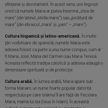
sfinţenie şi devotament. În acest sens, unii lingvişti
cred că numele Maria ar putea însemna „stea de
mare” (din latinul „stella maris”) sau „picătură de
mare” (din ebraicul „mara” şi „yam” – „mare”).
Cultura hispanică şi latino-americană.
În multe
ţări vorbitoare de spaniolă, numele Maria este
adesea folosit ca parte a unui nume compus, cum ar
fi Maria José, Maria del Carmen sau Maria Teresa.
Aceasta reflectă tradiţia catolică şi adesea adaugă o
dimensiune spirituală şi de protecţie.
Cultura arabă.
În lumea arabă, Maria apare sub
forma Mariam, un nume foarte popular datorită
respectului pe care Islamul îl are faţă de Fecioara
Maria, mama lui Isa (Iisus în Islam). În această