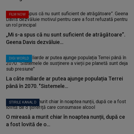
FILM NOW
„Mi s-a spus că nu sunt suficient de atrăgătoare”.
Geena Davis dezvăluie...
DIGI WORLD
La câte miliarde ar putea ajunge populația Terrei
până în 2070. "Sistemele...
STIRILE KANAL D
O mireasă a murit chiar în noaptea nunții, după ce
a fost lovită de o...