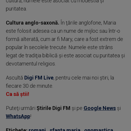
cultură, numele este asociat cu modestia şi
puritatea.
Cultura anglo-saxonă.
În ţările anglofone, Maria
este folosit adesea ca un nume de mijloc sau într-o
formă alterată, cum ar fi Mary, care a fost extrem de
popular în secolele trecute. Numele este strâns
legat de tradiţia biblică şi este asociat cu puritatea şi
devotamentul religios.
Ascultă
Digi FM Live
, pentru cele mai noi știri, la
fiecare 30 de minute.
Ca să știi!
Puteţi urmări
Știrile Digi FM
şi pe
Google News
şi
WhatsApp
!
Etichete:
romani
,
sfanta maria
,
onomastica
,