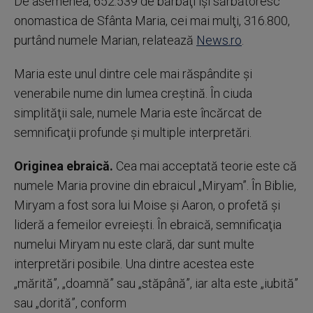
De asemenea, 652.539 de bărbaţi îşi sărbătoresc
onomastica de Sfânta Maria, cei mai mulţi, 316.800,
purtând numele Marian, relatează
News.ro
.
Maria este unul dintre cele mai răspândite şi
venerabile nume din lumea creştină. În ciuda
simplităţii sale, numele Maria este încărcat de
semnificaţii profunde şi multiple interpretări.
Originea ebraică.
Cea mai acceptată teorie este că
numele Maria provine din ebraicul „Miryam”. În Biblie,
Miryam a fost sora lui Moise şi Aaron, o profetă şi
lideră a femeilor evreieşti. În ebraică, semnificaţia
numelui Miryam nu este clară, dar sunt multe
interpretări posibile. Una dintre acestea este
„mărită”, „doamnă” sau „stăpână”, iar alta este „iubită”
sau „dorită”, conform