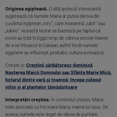
Originea egipteană.
O altă ipoteză interesantă
sugerează că numele Maria ar putea deriva din
cuvântul egiptean „mry”, care înseamnă „iubit” sau
„iubire”. Această teorie se bazează pe faptul că
evreii au trăit în Egipt timp de câteva secole înainte
de a se întoarce în Canaan, astfel încât numele
egiptene au influenţat, probabil, cultura evreiască.
Citește și:
Creştinii sărbătoresc duminică
Naşterea Maicii Domnului sau Sfânta Marie Mică,
hotarul dintre vară şi toamnă: începe culesul
viilor şi al plantelor tămăduitoare
Interpretări creştine.
În contextul creştin, Maria
este asociată cu Fecioara Maria, mama lui Iisus. De
aceea, numele este legat de ideea de puritate,