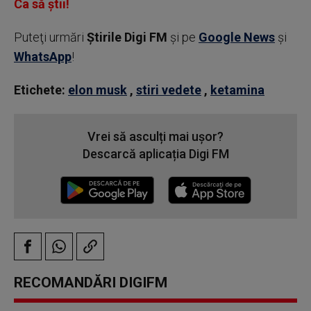
Ca să știi!
Puteţi urmări
Știrile Digi FM
şi pe
Google News
şi
WhatsApp
!
Etichete:
elon musk
,
stiri vedete
,
ketamina
Vrei să asculți mai ușor?
Descarcă aplicația Digi FM
RECOMANDĂRI DIGIFM