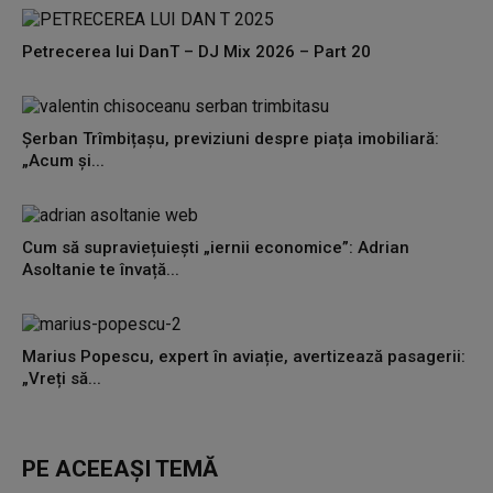
Petrecerea lui DanT – DJ Mix 2026 – Part 20
Șerban Trîmbițașu, previziuni despre piața imobiliară:
„Acum și...
Cum să supraviețuiești „iernii economice”: Adrian
Asoltanie te învață...
Marius Popescu, expert în aviație, avertizează pasagerii:
„Vreți să...
PE ACEEAȘI TEMĂ