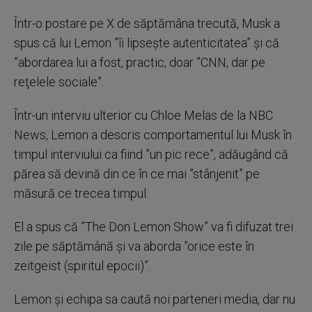
Într-o postare pe X de săptămâna trecută, Musk a
spus că lui Lemon ”îi lipseşte autenticitatea” şi că
”abordarea lui a fost, practic, doar ”CNN, dar pe
reţelele sociale”.
Într-un interviu ulterior cu Chloe Melas de la NBC
News, Lemon a descris comportamentul lui Musk în
timpul interviului ca fiind ”un pic rece”, adăugând că
părea să devină din ce în ce mai ”stânjenit” pe
măsură ce trecea timpul.
El a spus că ”The Don Lemon Show” va fi difuzat trei
zile pe săptămână şi va aborda ”orice este în
zeitgeist (spiritul epocii)”.
Lemon şi echipa sa caută noi parteneri media, dar nu