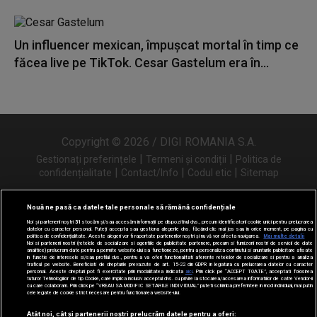
Un influencer mexican, împușcat mortal în timp ce
făcea live pe TikTok. Cesar Gastelum era în...
Copyright © 2026 / DIGI ROMANIA S.A.
|
|
Gestionați preferințele
Termeni și condiții
Politica de
|
|
|
confidențialitate
Contact/Info
Codul etic
Sitemap
Nouă ne pasă ca datele tale personale să rămână confidențiale
Noi și partenerii noștri
31
stocăm și/sau accesăm informații pe dispozitivul dvs., precum identificatorii cookie unici pentru prelucrarea
Urmărește-ne și pe
datelor cu caracter personal. Puteți accepta sau gestiona alegerile dvs. făcând clic mai jos sau în orice moment, pe pagina cu
politica de confidențialitate. Aceste alegeri vor fi raportate partenerilor noștri și nu vă vor afecta navigarea.
Mai multe detalii
Noi si partenerii nostri (retelele de socializare si agentiile de publicitate partenere, precum si furnizorii nostri de servicii de date
analitice) prelucram date pentru a permite website-ului sa functioneze, pentru a personaliza continutul si anunturile publicitare afisate
in functie de interesele si/sau profilul dvs., pentru a va oferi functionalitati aferente retelelor de socializare si pentru a analiza
traficul pe website. Beneficiati de drepturile prevazute de art. 15-22 din GDPR in legatura cu prelucrarea datelor cu caracter
personal. Aceste drepturi pot fi exercitate prin modalitatea indicata
aici
. Prin click pe “ACCEPT TOATE”, acceptati folosirea
tuturor Tehnologiilor de tip Cookie, care implica inclusiv acceptul dvs. cu privire la stocarea/accesarea informatiilor de catre Vendor-ii
cu care colaboram. Prin click pe “VREAU SA MODIFIC SETARILE INDIVIDUAL” puteti schimba preferintele in mod individual, mai putin
cele legate de cookie strict necesare pentru functionarea website-ului.
Atât noi, cât și partenerii noștri prelucrăm datele pentru a oferi: