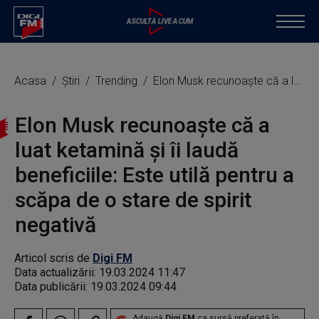
Acasa
Știri
Trending
Elon Musk recunoaște că a luat ketamină și îi laudă beneficiile: Este utilă pentru a scăpa de o stare de spirit negativă
Elon Musk recunoaște că a
luat ketamină și îi laudă
beneficiile: Este utilă pentru a
scăpa de o stare de spirit
negativă
Articol scris de
Digi FM
Data actualizării:
19.03.2024 11:47
Data publicării:
19.03.2024 09:44
Adaugă
Digi FM
ca sursă preferată în