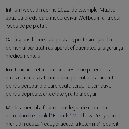
Într-un tweet din aprilie 2022, de exemplu, Musk a
spus că crede că antidepresivul Wellbutrin ar trebui
”scos de pe piaţă”.
Ca răspuns la această postare, profesioniştii din
domeniul sănătăţii au apărat eficacitatea şi siguranţa
medicamentului.
În ultimii ani, ketamina - un anestezic puternic - a
atras mai multă atenţie ca un potenţial tratament
pentru persoanele care caută terapii alternative
pentru depresie, anxietate şi alte afecţiuni.
Medicamentul a fost recent legat de
moartea
actorului din serialul ”Friends” Matthew Perry
, care a
murit din cauza ”reacţiei acute la ketamina”, potrivit