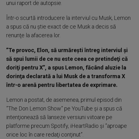
unui raport de autopsie.
Într-o scurtă introducere la interviul cu Musk, Lemon
a spus că nu ştie exact de ce Musk a decis să
renunţe la afacerea lor.
”Te provoc, Elon, să urmăreşti întreg interviul şi
să spui lumii de ce nu este ceea ce pretindeţi că
doriţi pentru X”, a spus Lemon, făcând aluzie la
dorinţa declarată a lui Musk de a transforma X
într-o arenă pentru libertatea de exprimare.
Lemon a postat, de asemenea, primul episod din
”The Don Lemon Show” pe YouTube şi a spus că
intenţionează să lanseze versiuni viitoare pe
platforme precum Spotify, iHeartRadio şi ”aproape
orice loc în care redaţi conţinut”.