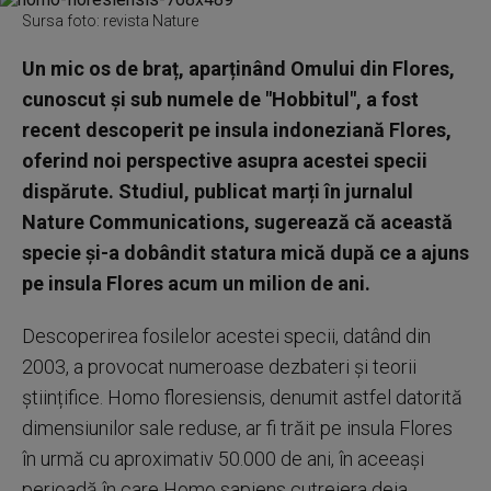
Sursa foto: revista Nature
Un mic os de braț, aparținând Omului din Flores,
cunoscut și sub numele de "Hobbitul", a fost
recent descoperit pe insula indoneziană Flores,
oferind noi perspective asupra acestei specii
dispărute. Studiul, publicat marți în jurnalul
Nature Communications, sugerează că această
specie și-a dobândit statura mică după ce a ajuns
pe insula Flores acum un milion de ani.
Descoperirea fosilelor acestei specii, datând din
2003, a provocat numeroase dezbateri și teorii
științifice. Homo floresiensis, denumit astfel datorită
dimensiunilor sale reduse, ar fi trăit pe insula Flores
în urmă cu aproximativ 50.000 de ani, în aceeași
perioadă în care Homo sapiens cutreiera deja