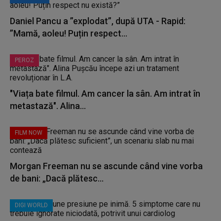
Daniel Pancu a ”explodat”, după UTA - Rapid:
”Mamă, aoleu! Puțin respect...
PEROZ
"Viața bate filmul. Am cancer la sân. Am intrat în
metastază". Alina...
FILM NOW
Morgan Freeman nu se ascunde când vine vorba
de bani: „Dacă plătesc...
DIGI WORLD