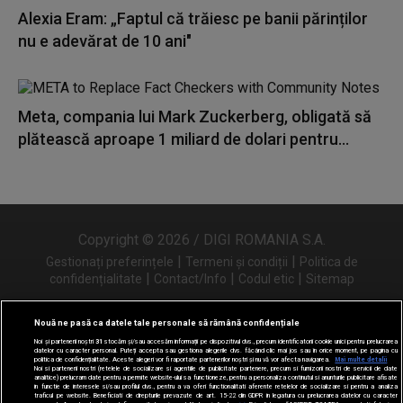
Alexia Eram: „Faptul că trăiesc pe banii părinților
nu e adevărat de 10 ani"
Meta, compania lui Mark Zuckerberg, obligată să
plătească aproape 1 miliard de dolari pentru...
Copyright © 2026 / DIGI ROMANIA S.A.
|
|
Gestionați preferințele
Termeni și condiții
Politica de
|
|
|
confidențialitate
Contact/Info
Codul etic
Sitemap
Nouă ne pasă ca datele tale personale să rămână confidențiale
Noi și partenerii noștri
31
stocăm și/sau accesăm informații pe dispozitivul dvs., precum identificatorii cookie unici pentru prelucrarea
Urmărește-ne și pe
datelor cu caracter personal. Puteți accepta sau gestiona alegerile dvs. făcând clic mai jos sau în orice moment, pe pagina cu
politica de confidențialitate. Aceste alegeri vor fi raportate partenerilor noștri și nu vă vor afecta navigarea.
Mai multe detalii
Noi si partenerii nostri (retelele de socializare si agentiile de publicitate partenere, precum si furnizorii nostri de servicii de date
analitice) prelucram date pentru a permite website-ului sa functioneze, pentru a personaliza continutul si anunturile publicitare afisate
in functie de interesele si/sau profilul dvs., pentru a va oferi functionalitati aferente retelelor de socializare si pentru a analiza
traficul pe website. Beneficiati de drepturile prevazute de art. 15-22 din GDPR in legatura cu prelucrarea datelor cu caracter