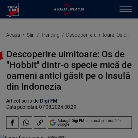
Acasa
Știri
Trending
Descoperire uimitoare: Os de "Hobbit" dintr-o specie mică de oameni antici găsit pe o Insulă din Indonezia
Descoperire uimitoare: Os de
"Hobbit" dintr-o specie mică de
oameni antici găsit pe o Insulă
din Indonezia
Articol scris de
Digi FM
Data publicării:
07.08.2024 08:29
Adaugă
Digi FM
ca sursă preferată în
Google