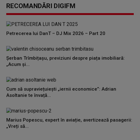
RECOMANDĂRI DIGIFM
Petrecerea lui DanT – DJ Mix 2026 – Part 20
Șerban Trîmbițașu, previziuni despre piața imobiliară:
„Acum și...
Cum să supraviețuiești „iernii economice”: Adrian
Asoltanie te învață...
Marius Popescu, expert în aviație, avertizează pasagerii:
„Vreți să...