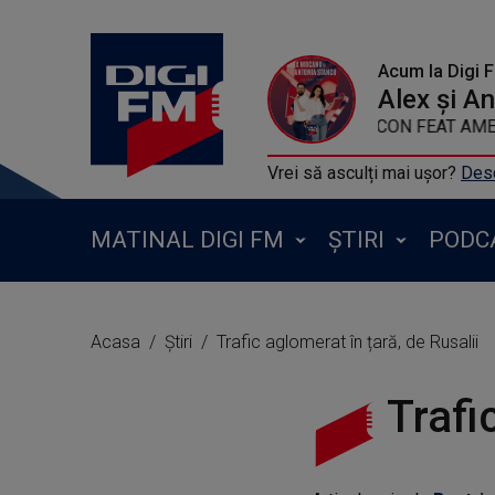
Acum la Digi 
Alex și A
MADCON FEAT AM
Vrei să asculți mai ușor?
Desc
MATINAL DIGI FM
ȘTIRI
PODC
Acasa
Știri
Trafic aglomerat în țară, de Rusalii
Trafi