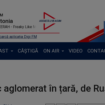
FM
ntonia
EERAH - Freaky Like Me
arcă aplicația Digi FM
AST
CÂȘTIGĂ
ON AIR
VIDEO
CONTA
c aglomerat în țară, de Rus