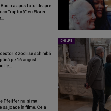
 Baciu a spus totul despre
usa ”ruptură” cu Florin
...
DIGI LIFE
acestor 3 zodii se schimbă
 până pe 16 august.
l le...
e Pfeiffer nu-și mai
 să joace în filme. Ce a