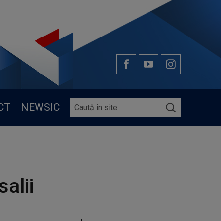
CT
NEWSIC
alii