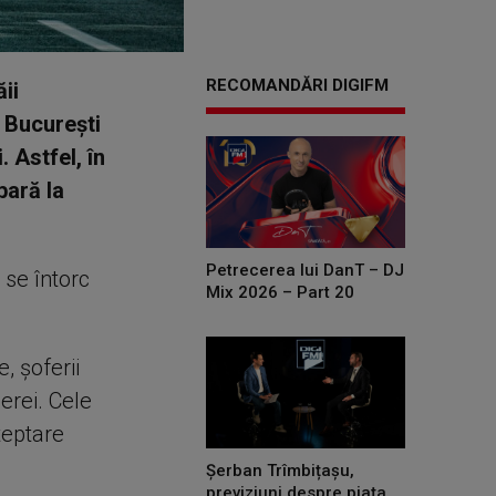
RECOMANDĂRI DIGIFM
ii
 Bucureşti
 Astfel, în
bară la
Petrecerea lui DanT – DJ
 se întorc
Mix 2026 – Part 20
, șoferii
erei. Cele
teptare
Șerban Trîmbițașu,
previziuni despre piața