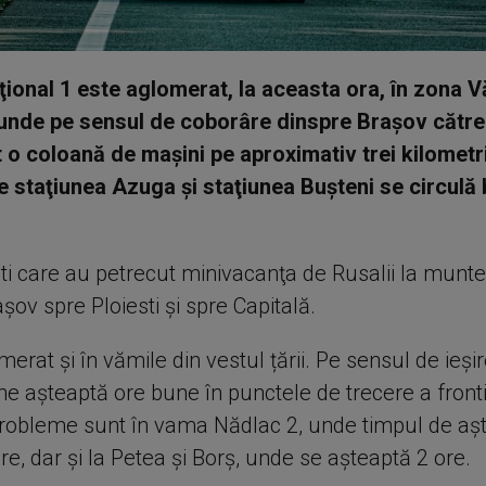
ional 1 este aglomerat, la aceasta ora, în zona Vă
unde pe sensul de coborâre dinspre Braşov către
 o coloană de maşini pe aproximativ trei kilometri.
e staţiunea Azuga şi staţiunea Buşteni se circulă 
şti care au petrecut minivacanţa de Rusalii la munte
şov spre Ploiesti şi spre Capitală.
merat și în vămile din vestul țării. Pe sensul de ieșire
e așteaptă ore bune în punctele de trecere a fronti
robleme sunt în vama Nădlac 2, unde timpul de aș
re, dar și la Petea și Borș, unde se așteaptă 2 ore.