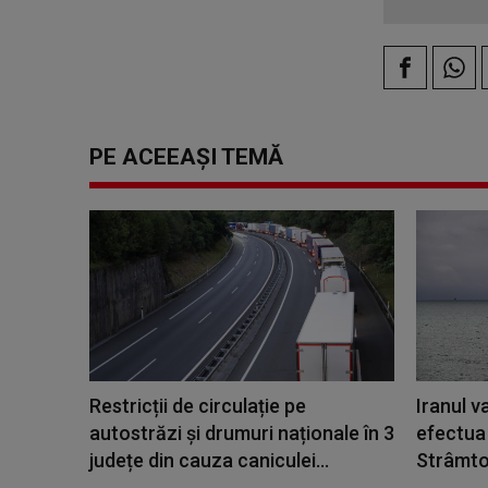
PE ACEEAȘI TEMĂ
Restricții de circulație pe
Iranul v
autostrăzi și drumuri naționale în 3
efectua 
județe din cauza caniculei...
Strâmto