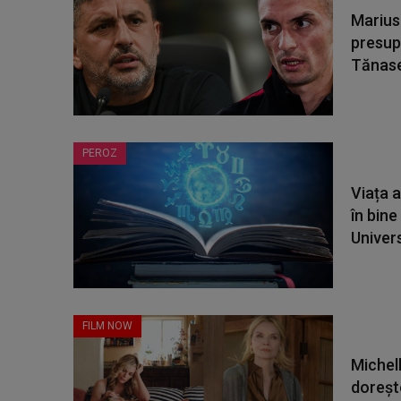
Marius
presup
Tănase
PEROZ
Viața 
în bine
Universu
FILM NOW
Michell
dorește