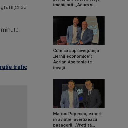
imobiliară: „Acum și...
 graniței se
e minute.
Cum să supraviețuiești
„iernii economice”:
Adrian Asoltanie te
atie trafic
învață...
Marius Popescu, expert
în aviație, avertizează
pasagerii: „Vreți să...