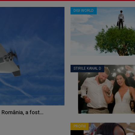
DIGI WORLD
STIRILE KANAL D
 România, a fost...
PROFM