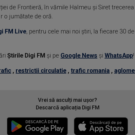
liției de Frontieră, în vămile Halmeu și Siret trecerea
ar o jumătate de oră.
gi FM Live
, pentru cele mai noi știri, la fiecare 30 d
ări
Știrile Digi FM
şi pe
Google News
şi
WhatsApp
!
rafic
,
restrictii circulatie
,
trafic romania
,
aglomer
Vrei să asculți mai ușor?
Descarcă aplicația Digi FM