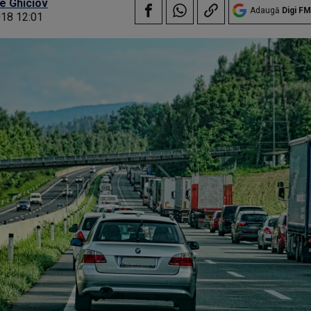
e Ghiciov
Adaugă
Digi FM
018 12:01