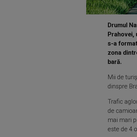
Drumul Naţ
Prahovei, 
s-a format
zona dintr
bară.
Mii de turi
dinspre Bra
Trafic aglo
de camioan
mai mari p
este de 4 o