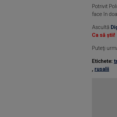
Potrivit Po
face în do
Ascultă
Di
Ca să știi!
Puteţi urm
Etichete:
t
,
rusalii