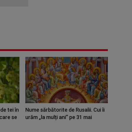
de tei în
Nume sărbătorite de Rusalii. Cui îi
 care se
urăm „la mulți ani” pe 31 mai