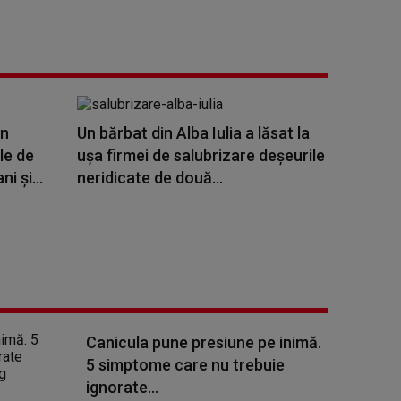
in
Un bărbat din Alba Iulia a lăsat la
le de
ușa firmei de salubrizare deșeurile
i și...
neridicate de două...
Canicula pune presiune pe inimă.
5 simptome care nu trebuie
ignorate...