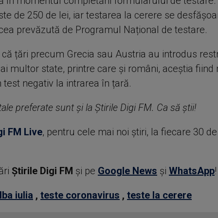
 în momentul completării formularului de testare.
ste de 250 de lei, iar testarea la cerere se desfășoa
 cea prevăzută de Programul Național de testare.
că țări precum Grecia sau Austria au introdus restri
ai multor state, printre care și români, aceștia fiind 
 test negativ la intrarea în țară.
ale preferate sunt și la Știrile Digi FM. Ca să știi!
gi FM Live
, pentru cele mai noi știri, la fiecare 30 d
ări
Știrile Digi FM
şi pe
Google News
şi
WhatsApp
!
lba iulia
,
teste coronavirus
,
teste la cerere