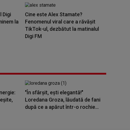
l Digi
Cine este Alex Stamate?
minem la
Fenomenul viral care a răvășit
TikTok-ul, dezbătut la matinalul
Digi FM
nergie:
"În sfârșit, ești elegantă!"
eşite,
Loredana Groza, lăudată de fani
după ce a apărut într-o rochie...