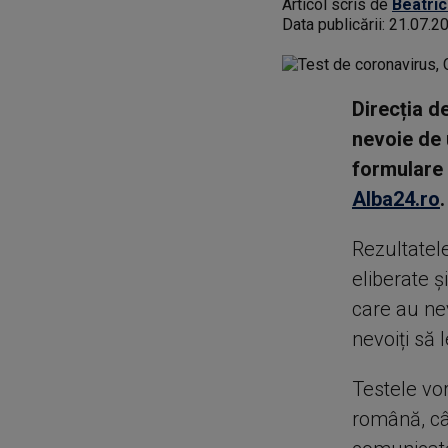
Articol scris de
Beatric
Data publicării:
21.07.2
Direcția d
nevoie de 
formulare 
Alba24.ro
.
Rezultatele
eliberate ș
care au nev
nevoiți să 
Testele vor
română, cât