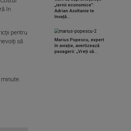
 Costul
„iernii economice”:
ră în
Adrian Asoltanie te
învață...
cții pentru
Marius Popescu, expert
nevoiți să
în aviație, avertizează
pasagerii: „Vreți să...
e minute.