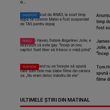
o...
Anunțu
DIGISPORT
timp d
fost su
James 
PEROZ
Jolie, 
"Încep 
Tom Ho
FILM NOW
spună 
filme di
ULTIMELE ȘTIRI DIN MATINAL