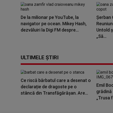
De la milionar pe YouTube, la
Șerban C
navigator pe ocean. Mikey Hash,
Reuniune
dezvăluiri la Digi FM despre...
Untold ș
„Să...
ULTIMELE ȘTIRI
Ce riscă bărbatul care a desenat o
Emil Boc
declarație de dragoste pe o
grădină 
stâncă din Transfăgărășan. Are...
„Trusa fe