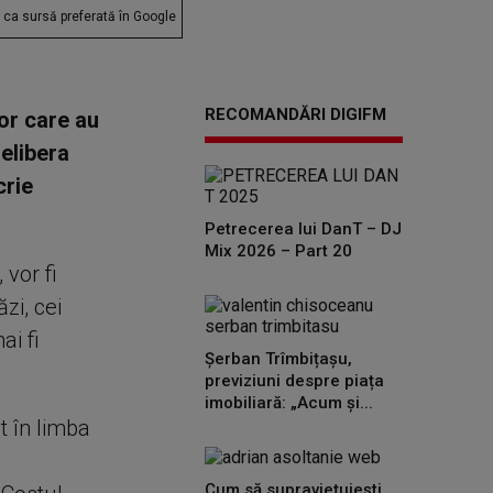
ca sursă preferată în Google
RECOMANDĂRI DIGIFM
lor care au
elibera
crie
Petrecerea lui DanT – DJ
Mix 2026 – Part 20
 vor fi
zi, cei
ai fi
Șerban Trîmbițașu,
previziuni despre piața
imobiliară: „Acum și...
t în limba
Cum să supraviețuiești