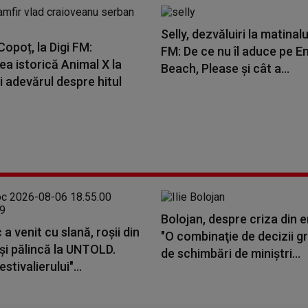
Selly, dezvăluiri la matinalu
opoț, la Digi FM:
FM: De ce nu îl aduce pe E
a istorică Animal X la
Beach, Please și cât a...
i adevărul despre hitul
Bolojan, despre criza din e
 a venit cu slană, roșii din
"O combinaţie de decizii gr
și pălincă la UNTOLD.
de schimbări de miniştri...
stivalierului"...