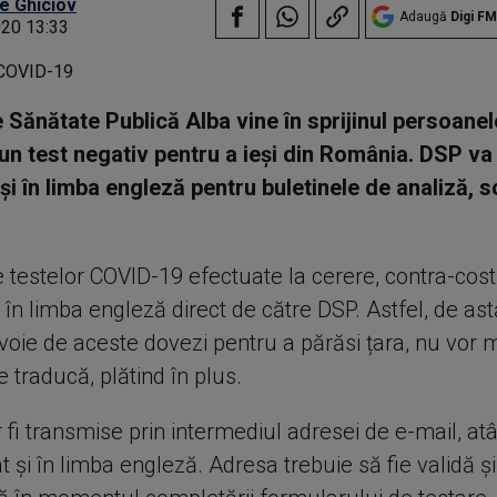
e Ghiciov
Adaugă
Digi FM
020 13:33
e Sănătate Publică Alba vine în sprijinul persoane
un test negativ pentru a ieși din România. DSP va 
și în limba engleză pentru buletinele de analiză, s
 testelor COVID-19 efectuate la cerere, contra-cost,
i în limba engleză direct de către DSP. Astfel, de astă
oie de aceste dovezi pentru a părăsi țara, nu vor m
le traducă, plătind în plus.
 fi transmise prin intermediul adresei de e-mail, atâ
 și în limba engleză. Adresa trebuie să fie validă și