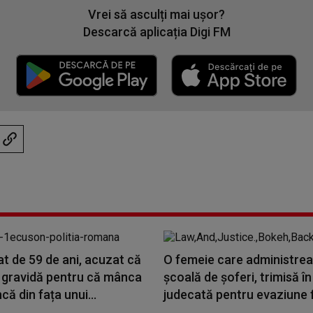
Vrei să asculți mai ușor?
Descarcă aplicația Digi FM
t de 59 de ani, acuzat că
O femeie care administre
o gravidă pentru că mânca
şcoală de şoferi, trimisă în
că din fața unui...
judecată pentru evaziune fi