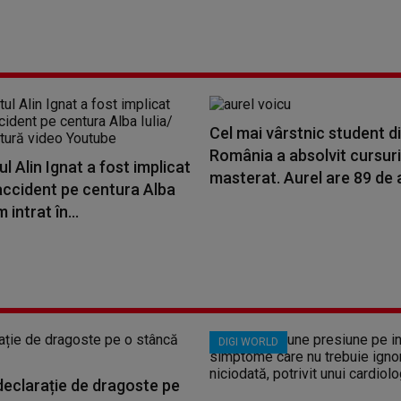
Cel mai vârstnic student d
România a absolvit cursuri
l Alin Ignat a fost implicat
masterat. Aurel are 89 de an
accident pe centura Alba
m intrat în...
DIGI WORLD
 declarație de dragoste pe