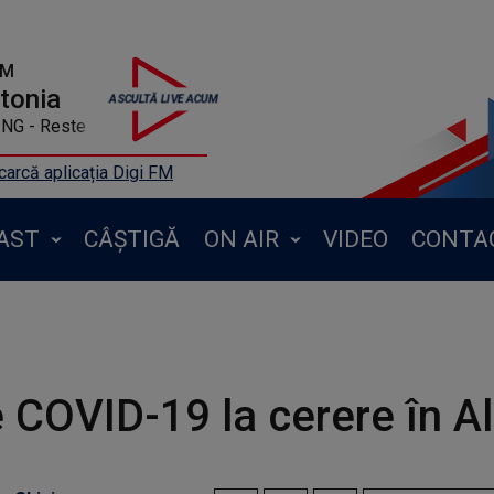
FM
ntonia
NG - Reste
arcă aplicația Digi FM
AST
CÂȘTIGĂ
ON AIR
VIDEO
CONTA
 COVID-19 la cerere în A