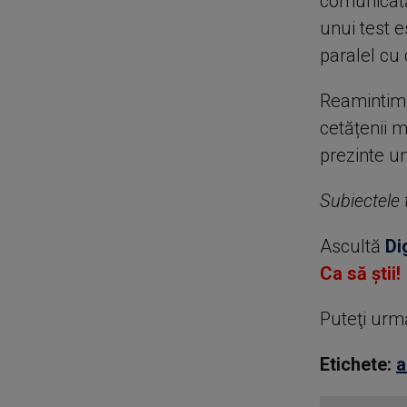
comunicată
unui test e
paralel cu
Reamintim 
cetățenii m
prezinte un
Subiectele t
Ascultă
Di
Ca să știi!
Puteţi urm
Etichete:
a