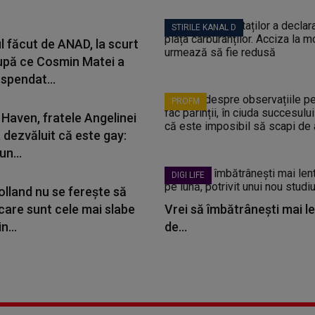
STIRILE KANAL D
l făcut de ANAD, la scurt
upă ce Cosmin Matei a
spendat...
PROFM
Haven, fratele Angelinei
a dezvăluit că este gay:
un...
DIGI LIFE
lland nu se ferește să
care sunt cele mai slabe
Vrei să îmbătrânești mai le
n...
de...