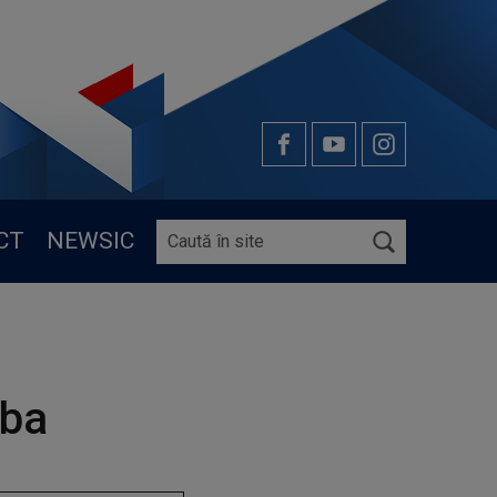
CT
NEWSIC
lba