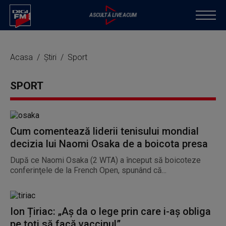
Acasa
Știri
Sport
SPORT
Cum comentează liderii tenisului mondial
decizia lui Naomi Osaka de a boicota presa
După ce Naomi Osaka (2 WTA) a început să boicoteze
conferinţele de la French Open, spunând că...
Ion Țiriac: „Aș da o lege prin care i-aș obliga
pe toți să facă vaccinul”