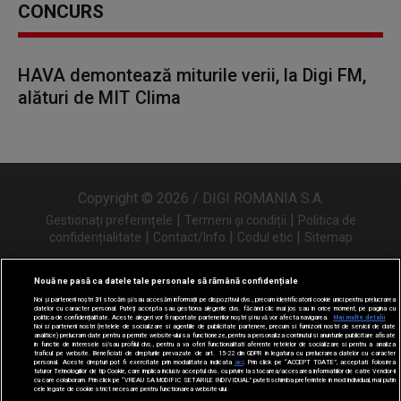
CONCURS
HAVA demontează miturile verii, la Digi FM,
alături de MIT Clima
Copyright © 2026 / DIGI ROMANIA S.A.
|
|
Gestionați preferințele
Termeni și condiții
Politica de
|
|
|
confidențialitate
Contact/Info
Codul etic
Sitemap
Nouă ne pasă ca datele tale personale să rămână confidențiale
Noi și partenerii noștri
31
stocăm și/sau accesăm informații pe dispozitivul dvs., precum identificatorii cookie unici pentru prelucrarea
Urmărește-ne și pe
datelor cu caracter personal. Puteți accepta sau gestiona alegerile dvs. făcând clic mai jos sau în orice moment, pe pagina cu
politica de confidențialitate. Aceste alegeri vor fi raportate partenerilor noștri și nu vă vor afecta navigarea.
Mai multe detalii
Noi si partenerii nostri (retelele de socializare si agentiile de publicitate partenere, precum si furnizorii nostri de servicii de date
analitice) prelucram date pentru a permite website-ului sa functioneze, pentru a personaliza continutul si anunturile publicitare afisate
in functie de interesele si/sau profilul dvs., pentru a va oferi functionalitati aferente retelelor de socializare si pentru a analiza
traficul pe website. Beneficiati de drepturile prevazute de art. 15-22 din GDPR in legatura cu prelucrarea datelor cu caracter
personal. Aceste drepturi pot fi exercitate prin modalitatea indicata
aici
. Prin click pe “ACCEPT TOATE”, acceptati folosirea
tuturor Tehnologiilor de tip Cookie, care implica inclusiv acceptul dvs. cu privire la stocarea/accesarea informatiilor de catre Vendor-ii
cu care colaboram. Prin click pe “VREAU SA MODIFIC SETARILE INDIVIDUAL” puteti schimba preferintele in mod individual, mai putin
cele legate de cookie strict necesare pentru functionarea website-ului.