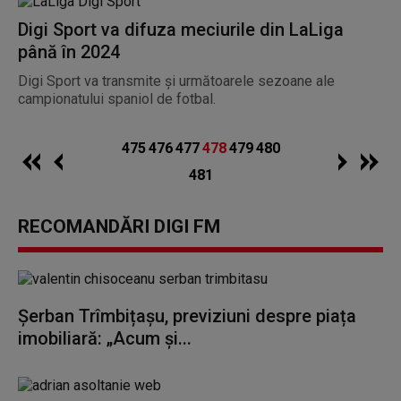
Digi Sport va difuza meciurile din LaLiga
până în 2024
Digi Sport va transmite și următoarele sezoane ale
campionatului spaniol de fotbal.
475
476
477
478
479
480
481
RECOMANDĂRI DIGI FM
Șerban Trîmbițașu, previziuni despre piața
imobiliară: „Acum și...