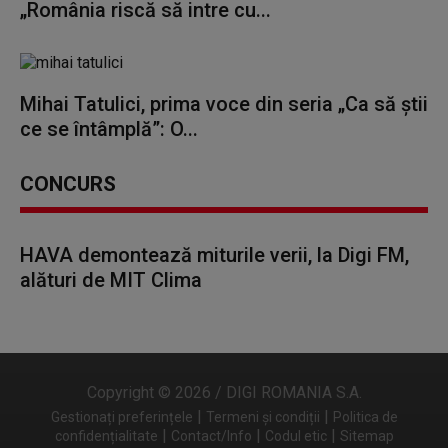
„România riscă să intre cu...
Mihai Tatulici, prima voce din seria „Ca să știi
ce se întâmplă”: O...
CONCURS
HAVA demontează miturile verii, la Digi FM,
alături de MIT Clima
Copyright © 2026 / DIGI ROMANIA S.A.
|
|
Gestionați preferințele
Termeni și condiții
Politica de
|
|
|
confidențialitate
Contact/Info
Codul etic
Sitemap