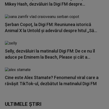
Mikey Hash, dezvăluiri la Digi FM despre...
Șerban Copoț, la Digi FM: Reuniunea istorică
Animal X la Untold și adevărul despre hitul „Să...
Selly, dezvăluiri la matinalul Digi FM: De ce nu îl
aduce pe Eminem la Beach, Please și cât a...
Cine este Alex Stamate? Fenomenul viral care a
răvășit TikTok-ul, dezbătut la matinalul Digi FM
ULTIMELE ȘTIRI