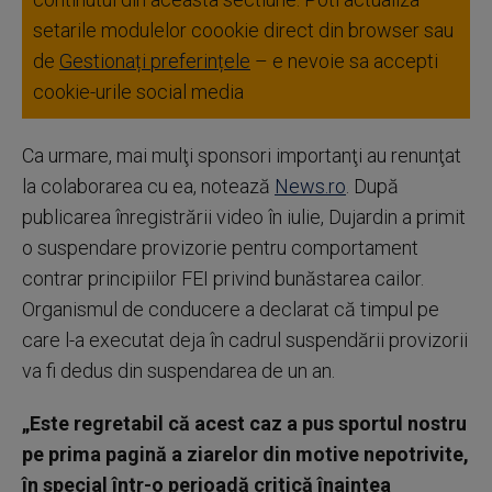
setarile modulelor coookie direct din browser sau
de
Gestionați preferințele
– e nevoie sa accepti
cookie-urile social media
Ca urmare, mai mulţi sponsori importanţi au renunţat
la colaborarea cu ea, notează
News.ro
. După
publicarea înregistrării video în iulie, Dujardin a primit
o suspendare provizorie pentru comportament
contrar principiilor FEI privind bunăstarea cailor.
Organismul de conducere a declarat că timpul pe
care l-a executat deja în cadrul suspendării provizorii
va fi dedus din suspendarea de un an.
„Este regretabil că acest caz a pus sportul nostru
pe prima pagină a ziarelor din motive nepotrivite,
în special într-o perioadă critică înaintea