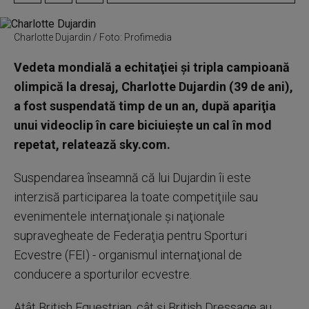
Charlotte Dujardin / Foto: Profimedia
Vedeta mondială a echitaţiei şi tripla campioană
olimpică la dresaj, Charlotte Dujardin (39 de ani),
a fost suspendată timp de un an, după apariţia
unui videoclip în care biciuieşte un cal în mod
repetat, relatează sky.com.
Suspendarea înseamnă că lui Dujardin îi este
interzisă participarea la toate competiţiile sau
evenimentele internaţionale şi naţionale
supravegheate de Federaţia pentru Sporturi
Ecvestre (FEI) - organismul internaţional de
conducere a sporturilor ecvestre.
Atât British Equestrian, cât şi British Dressage au