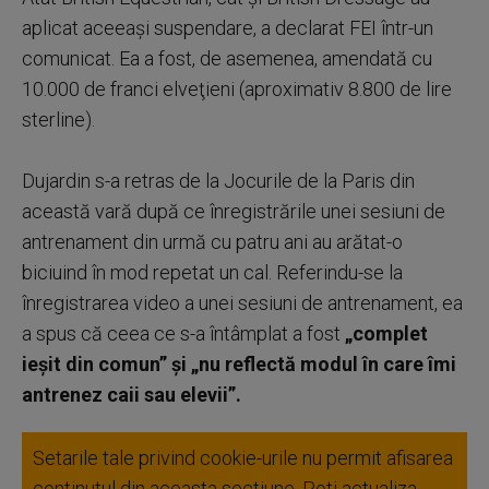
aplicat aceeaşi suspendare, a declarat FEI într-un
comunicat. Ea a fost, de asemenea, amendată cu
10.000 de franci elveţieni (aproximativ 8.800 de lire
sterline).
Dujardin s-a retras de la Jocurile de la Paris din
această vară după ce înregistrările unei sesiuni de
antrenament din urmă cu patru ani au arătat-o
biciuind în mod repetat un cal. Referindu-se la
înregistrarea video a unei sesiuni de antrenament, ea
a spus că ceea ce s-a întâmplat a fost
„complet
ieşit din comun” şi „nu reflectă modul în care îmi
antrenez caii sau elevii”.
Setarile tale privind cookie-urile nu permit afisarea
continutul din aceasta sectiune. Poti actualiza