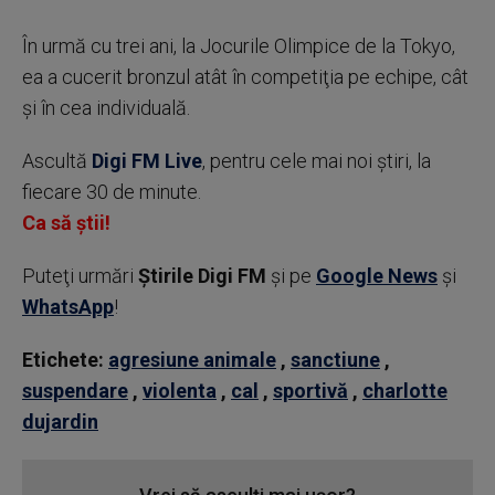
În urmă cu trei ani, la Jocurile Olimpice de la Tokyo,
ea a cucerit bronzul atât în competiţia pe echipe, cât
şi în cea individuală.
Ascultă
Digi FM Live
, pentru cele mai noi știri, la
fiecare 30 de minute.
Ca să știi!
Puteţi urmări
Știrile Digi FM
şi pe
Google News
şi
WhatsApp
!
Etichete:
agresiune animale
,
sanctiune
,
suspendare
,
violenta
,
cal
,
sportivă
,
charlotte
dujardin