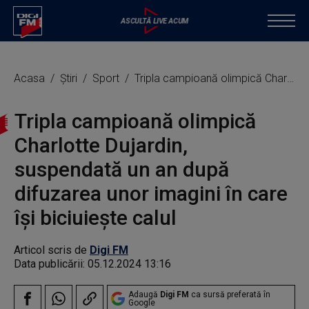
Acasa
Știri
Sport
Tripla campioană olimpică Charlotte Dujardin, suspendată un an după difuzarea unor imagini în care îşi biciuieşte calul
Tripla campioană olimpică
Charlotte Dujardin,
suspendată un an după
difuzarea unor imagini în care
îşi biciuieşte calul
Articol scris de
Digi FM
Data publicării:
05.12.2024 13:16
Adaugă
Digi FM
ca sursă preferată în
Google