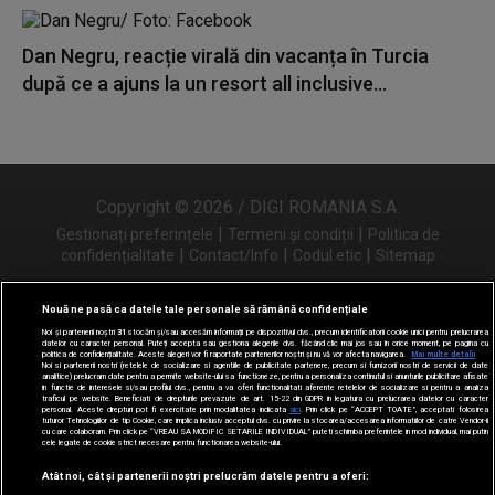
Dan Negru, reacție virală din vacanța în Turcia
după ce a ajuns la un resort all inclusive...
Copyright © 2026 / DIGI ROMANIA S.A.
|
|
Gestionați preferințele
Termeni și condiții
Politica de
|
|
|
confidențialitate
Contact/Info
Codul etic
Sitemap
Nouă ne pasă ca datele tale personale să rămână confidențiale
Noi și partenerii noștri
31
stocăm și/sau accesăm informații pe dispozitivul dvs., precum identificatorii cookie unici pentru prelucrarea
Urmărește-ne și pe
datelor cu caracter personal. Puteți accepta sau gestiona alegerile dvs. făcând clic mai jos sau în orice moment, pe pagina cu
politica de confidențialitate. Aceste alegeri vor fi raportate partenerilor noștri și nu vă vor afecta navigarea.
Mai multe detalii
Noi si partenerii nostri (retelele de socializare si agentiile de publicitate partenere, precum si furnizorii nostri de servicii de date
analitice) prelucram date pentru a permite website-ului sa functioneze, pentru a personaliza continutul si anunturile publicitare afisate
in functie de interesele si/sau profilul dvs., pentru a va oferi functionalitati aferente retelelor de socializare si pentru a analiza
traficul pe website. Beneficiati de drepturile prevazute de art. 15-22 din GDPR in legatura cu prelucrarea datelor cu caracter
personal. Aceste drepturi pot fi exercitate prin modalitatea indicata
aici
. Prin click pe “ACCEPT TOATE”, acceptati folosirea
tuturor Tehnologiilor de tip Cookie, care implica inclusiv acceptul dvs. cu privire la stocarea/accesarea informatiilor de catre Vendor-ii
cu care colaboram. Prin click pe “VREAU SA MODIFIC SETARILE INDIVIDUAL” puteti schimba preferintele in mod individual, mai putin
cele legate de cookie strict necesare pentru functionarea website-ului.
Atât noi, cât și partenerii noștri prelucrăm datele pentru a oferi: