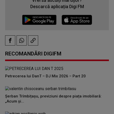
Vrei să asculți mai ușor?
Descarcă aplicația Digi FM
RECOMANDĂRI DIGIFM
Petrecerea lui DanT – DJ Mix 2026 – Part 20
Șerban Trîmbițașu, previziuni despre piața imobiliară:
„Acum și...