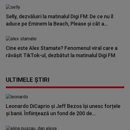
Selly, dezvăluiri la matinalul Digi FM: De ce nu îl
aduce pe Eminem la Beach, Please și cât a...
Cine este Alex Stamate? Fenomenul viral care a
răvășit TikTok-ul, dezbătut la matinalul Digi FM
ULTIMELE ȘTIRI
Leonardo DiCaprio şi Jeff Bezos își unesc forțele
și banii. Înfiinţează un fond de 200 de...