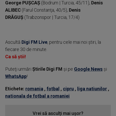
George PUŞCAŞ
(Bodrum | Turcia, 45/11),
Denis
ALIBEC
(Farul Constanţa, 40/5),
Denis
DRĂGUŞ
(Trabzonspor | Turcia, 17/4)
Ascultă
Digi FM Live
, pentru cele mai noi știri, la
fiecare 30 de minute.
Ca să știi!
Puteţi urmări
Știrile Digi FM
şi pe
Google News
şi
WhatsApp
!
Etichete:
romania
,
fotbal
,
cipru
,
liga natiunilor
,
nationala de fotbal a romaniei
Vrei să asculți mai ușor?