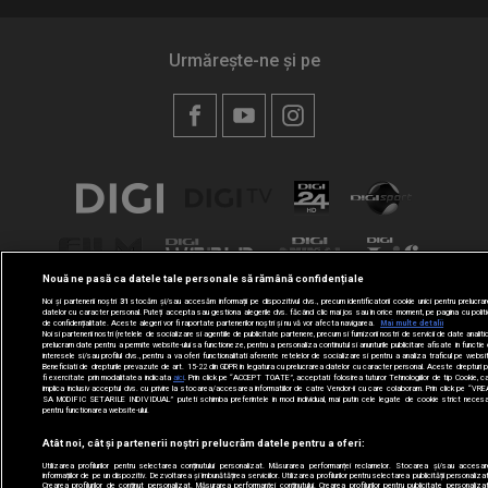
Urmărește-ne și pe
Nouă ne pasă ca datele tale personale să rămână confidențiale
Noi și partenerii noștri
31
stocăm și/sau accesăm informații pe dispozitivul dvs., precum identificatorii cookie unici pentru prelucra
datelor cu caracter personal. Puteți accepta sau gestiona alegerile dvs. făcând clic mai jos sau în orice moment, pe pagina cu polit
de confidențialitate. Aceste alegeri vor fi raportate partenerilor noștri și nu vă vor afecta navigarea.
Mai multe detalii
Noi si partenerii nostri (retelele de socializare si agentiile de publicitate partenere, precum si furnizorii nostri de servicii de date analiti
prelucram date pentru a permite website-ului sa functioneze, pentru a personaliza continutul si anunturile publicitare afisate in functie
interesele si/sau profilul dvs., pentru a va oferi functionalitati aferente retelelor de socializare si pentru a analiza traficul pe websi
Beneficiati de drepturile prevazute de art. 15-22 din GDPR in legatura cu prelucrarea datelor cu caracter personal. Aceste drepturi 
fi exercitate prin modalitatea indicata
aici
. Prin click pe “ACCEPT TOATE”, acceptati folosirea tuturor Tehnologiilor de tip Cookie, c
implica inclusiv acceptul dvs. cu privire la stocarea/accesarea informatiilor de catre Vendor-ii cu care colaboram. Prin click pe “VR
SA MODIFIC SETARILE INDIVIDUAL” puteti schimba preferintele in mod individual, mai putin cele legate de cookie strict neces
pentru functionarea website-ului.
Atât noi, cât și partenerii noștri prelucrăm datele pentru a oferi:
Utilizarea profilurilor pentru selectarea conținutului personalizat. Măsurarea performanței reclamelor. Stocarea și/sau accesa
informațiilor de pe un dispozitiv. Dezvoltarea și îmbunătățirea serviciilor. Utilizarea profilurilor pentru selectarea publicității personaliza
Crearea profilurilor de conținut personalizat. Măsurarea performanței conținutului. Crearea profilurilor pentru publicitate personaliza