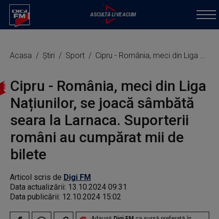
Acasa
Știri
Sport
Cipru - România, meci din Liga Națiunilor, se joacă sâmbătă seara la Larnaca. Suporterii români au cumpărat mii de bilete
Cipru - România, meci din Liga
Națiunilor, se joacă sâmbătă
seara la Larnaca. Suporterii
români au cumpărat mii de
bilete
Articol scris de
Digi FM
Data actualizării:
13.10.2024 09:31
Data publicării:
12.10.2024 15:02
Adaugă
Digi FM
ca sursă preferată în