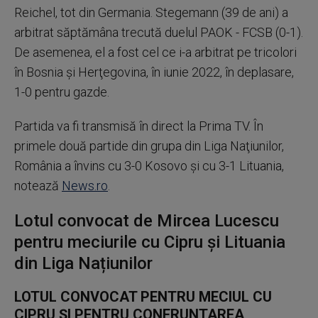
Reichel, tot din Germania. Stegemann (39 de ani) a
arbitrat săptămâna trecută duelul PAOK - FCSB (0-1).
De asemenea, el a fost cel ce i-a arbitrat pe tricolori
în Bosnia şi Herţegovina, în iunie 2022, în deplasare,
1-0 pentru gazde.
Partida va fi transmisă în direct la Prima TV. În
primele două partide din grupa din Liga Naţiunilor,
România a învins cu 3-0 Kosovo şi cu 3-1 Lituania,
notează
News.ro
.
Lotul convocat de Mircea Lucescu
pentru meciurile cu Cipru și Lituania
din Liga Națiunilor
LOTUL CONVOCAT PENTRU MECIUL CU
CIPRU ŞI PENTRU CONFRUNTAREA