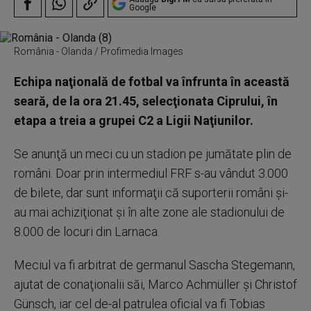
Google
România - Olanda / Profimedia Images
Echipa naţională de fotbal va înfrunta în această
seară, de la ora 21.45, selecţionata Ciprului, în
etapa a treia a grupei C2 a Ligii Naţiunilor.
Se anunţă un meci cu un stadion pe jumătate plin de
români. Doar prin intermediul FRF s-au vândut 3.000
de bilete, dar sunt informaţii că suporterii români şi-
au mai achiziţionat şi în alte zone ale stadionului de
8.000 de locuri din Larnaca.
Meciul va fi arbitrat de germanul Sascha Stegemann,
ajutat de conaţionalii săi, Marco Achmüller şi Christof
Günsch, iar cel de-al patrulea oficial va fi Tobias