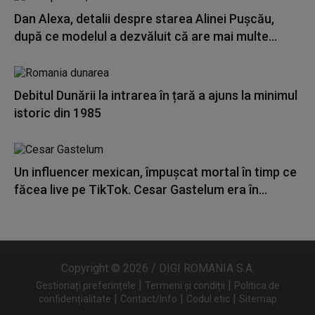
Dan Alexa, detalii despre starea Alinei Pușcău,
după ce modelul a dezvăluit că are mai multe...
Debitul Dunării la intrarea în țară a ajuns la minimul
istoric din 1985
Un influencer mexican, împușcat mortal în timp ce
făcea live pe TikTok. Cesar Gastelum era în...
Copyright © 2026 / DIGI ROMANIA S.A.
|
|
Gestionați preferințele
Termeni și condiții
Politica de
|
|
|
confidențialitate
Contact/Info
Codul etic
Sitemap