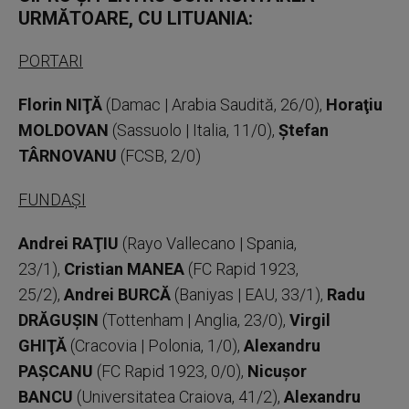
URMĂTOARE, CU LITUANIA:
PORTARI
Florin NIŢĂ
(Damac | Arabia Saudită, 26/0),
Horaţiu
MOLDOVAN
(Sassuolo | Italia, 11/0),
Ştefan
TÂRNOVANU
(FCSB, 2/0)
FUNDAŞI
Andrei RAŢIU
(Rayo Vallecano | Spania,
23/1),
Cristian MANEA
(FC Rapid 1923,
25/2),
Andrei BURCĂ
(Baniyas | EAU, 33/1),
Radu
DRĂGUŞIN
(Tottenham | Anglia, 23/0),
Virgil
GHIŢĂ
(Cracovia | Polonia, 1/0),
Alexandru
PAŞCANU
(FC Rapid 1923, 0/0),
Nicuşor
BANCU
(Universitatea Craiova, 41/2),
Alexandru