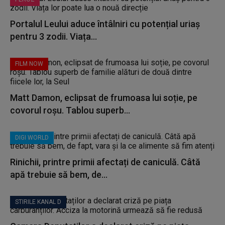
Portalul Leului aduce întâlniri cu potențial uriaș
pentru 3 zodii. Viața...
FILM NOW
Matt Damon, eclipsat de frumoasa lui soție, pe
covorul roșu. Tablou superb...
DIGI WORLD
Rinichii, printre primii afectați de caniculă. Câtă
apă trebuie să bem, de...
STIRILE KANAL D