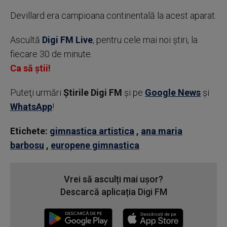
Devillard era campioana continentală la acest aparat.
Ascultă
Digi FM Live
, pentru cele mai noi știri, la
fiecare 30 de minute.
Ca să știi!
Puteţi urmări
Știrile Digi FM
şi pe
Google News
şi
WhatsApp
!
Etichete:
gimnastica artistica
,
ana maria
barbosu
,
europene gimnastica
Vrei să asculți mai ușor?
Descarcă aplicația Digi FM