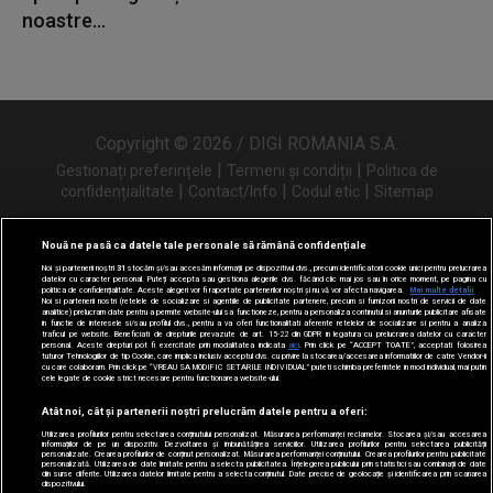
noastre...
Copyright © 2026 / DIGI ROMANIA S.A.
|
|
Gestionați preferințele
Termeni și condiții
Politica de
|
|
|
confidențialitate
Contact/Info
Codul etic
Sitemap
Nouă ne pasă ca datele tale personale să rămână confidențiale
Noi și partenerii noștri
31
stocăm și/sau accesăm informații pe dispozitivul dvs., precum identificatorii cookie unici pentru prelucrarea
Urmărește-ne și pe
datelor cu caracter personal. Puteți accepta sau gestiona alegerile dvs. făcând clic mai jos sau în orice moment, pe pagina cu
politica de confidențialitate. Aceste alegeri vor fi raportate partenerilor noștri și nu vă vor afecta navigarea.
Mai multe detalii
Noi si partenerii nostri (retelele de socializare si agentiile de publicitate partenere, precum si furnizorii nostri de servicii de date
analitice) prelucram date pentru a permite website-ului sa functioneze, pentru a personaliza continutul si anunturile publicitare afisate
in functie de interesele si/sau profilul dvs., pentru a va oferi functionalitati aferente retelelor de socializare si pentru a analiza
traficul pe website. Beneficiati de drepturile prevazute de art. 15-22 din GDPR in legatura cu prelucrarea datelor cu caracter
personal. Aceste drepturi pot fi exercitate prin modalitatea indicata
aici
. Prin click pe “ACCEPT TOATE”, acceptati folosirea
tuturor Tehnologiilor de tip Cookie, care implica inclusiv acceptul dvs. cu privire la stocarea/accesarea informatiilor de catre Vendor-ii
cu care colaboram. Prin click pe “VREAU SA MODIFIC SETARILE INDIVIDUAL” puteti schimba preferintele in mod individual, mai putin
cele legate de cookie strict necesare pentru functionarea website-ului.
Atât noi, cât și partenerii noștri prelucrăm datele pentru a oferi:
Utilizarea profilurilor pentru selectarea conținutului personalizat. Măsurarea performanței reclamelor. Stocarea și/sau accesarea
informațiilor de pe un dispozitiv. Dezvoltarea și îmbunătățirea serviciilor. Utilizarea profilurilor pentru selectarea publicității
personalizate. Crearea profilurilor de conținut personalizat. Măsurarea performanței conținutului. Crearea profilurilor pentru publicitate
personalizată. Utilizarea de date limitate pentru a selecta publicitatea. Înțelegerea publicului prin statistici sau combinații de date
din surse diferite. Utilizarea datelor limitate pentru a selecta conținutul. Date precise de geolocație și identificarea prin scanarea
dispozitivului.