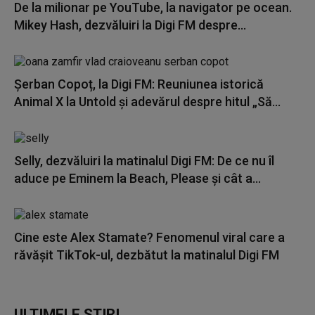
De la milionar pe YouTube, la navigator pe ocean.
Mikey Hash, dezvăluiri la Digi FM despre...
Șerban Copoț, la Digi FM: Reuniunea istorică
Animal X la Untold și adevărul despre hitul „Să...
Selly, dezvăluiri la matinalul Digi FM: De ce nu îl
aduce pe Eminem la Beach, Please și cât a...
Cine este Alex Stamate? Fenomenul viral care a
răvășit TikTok-ul, dezbătut la matinalul Digi FM
ULTIMELE ȘTIRI