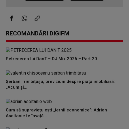
RECOMANDĂRI DIGIFM
Petrecerea lui DanT – DJ Mix 2026 – Part 20
Șerban Trîmbițașu, previziuni despre piața imobiliară:
„Acum și...
Cum să supraviețuiești „iernii economice”: Adrian
Asoltanie te învață...