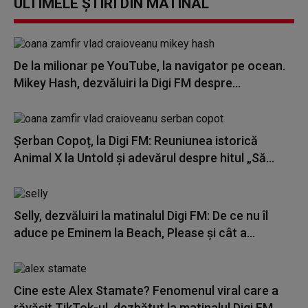
ULTIMELE ȘTIRI DIN MATINAL
De la milionar pe YouTube, la navigator pe ocean.
Mikey Hash, dezvăluiri la Digi FM despre...
Șerban Copoț, la Digi FM: Reuniunea istorică
Animal X la Untold și adevărul despre hitul „Să...
Selly, dezvăluiri la matinalul Digi FM: De ce nu îl
aduce pe Eminem la Beach, Please și cât a...
Cine este Alex Stamate? Fenomenul viral care a
răvășit TikTok-ul, dezbătut la matinalul Digi FM