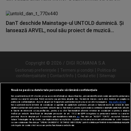
DanT deschide Mainstage-ul UNTOLD duminică. Și
lansează ARVEL, noul său proiect de muzică...
Copyright © 2026 / DIGI ROMANIA S.A.
|
|
Gestionați preferințele
Termeni și condiții
Politica de
|
|
|
confidențialitate
Contact/Info
Codul etic
Sitemap
Nouă ne pasă ca datele tale personale să rămână confidențiale
Noi și partenerii noștri
31
stocăm și/sau accesăm informații pe dispozitivul dvs., precum identificatorii cookie unici pentru prelucrarea
Urmărește-ne și pe
datelor cu caracter personal. Puteți accepta sau gestiona alegerile dvs. făcând clic mai jos sau în orice moment, pe pagina cu
politica de confidențialitate. Aceste alegeri vor fi raportate partenerilor noștri și nu vă vor afecta navigarea.
Mai multe detalii
Noi si partenerii nostri (retelele de socializare si agentiile de publicitate partenere, precum si furnizorii nostri de servicii de date
analitice) prelucram date pentru a permite website-ului sa functioneze, pentru a personaliza continutul si anunturile publicitare afisate
in functie de interesele si/sau profilul dvs., pentru a va oferi functionalitati aferente retelelor de socializare si pentru a analiza
traficul pe website. Beneficiati de drepturile prevazute de art. 15-22 din GDPR in legatura cu prelucrarea datelor cu caracter
personal. Aceste drepturi pot fi exercitate prin modalitatea indicata
aici
. Prin click pe “ACCEPT TOATE”, acceptati folosirea
tuturor Tehnologiilor de tip Cookie, care implica inclusiv acceptul dvs. cu privire la stocarea/accesarea informatiilor de catre Vendor-ii
cu care colaboram. Prin click pe “VREAU SA MODIFIC SETARILE INDIVIDUAL” puteti schimba preferintele in mod individual, mai putin
cele legate de cookie strict necesare pentru functionarea website-ului.