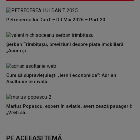
Petrecerea lui DanT – DJ Mix 2026 – Part 20
Șerban Trîmbițașu, previziuni despre piața imobiliară:
„Acum și...
Cum să supraviețuiești „iernii economice”: Adrian
Asoltanie te învață...
Marius Popescu, expert în aviație, avertizează pasagerii:
„Vreți să...
PE ACEEAȘI TEMĂ