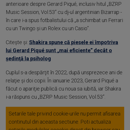
anterioare despre Gerard Piqué, inclusiv hitul „BZRP
Music Session, Vol.53” cu dj-ul argentinian Bizarrap -
în care i-a spus fotbalistului că „a schimbat un Ferrari
cu un Twingo şi un Rolex cu un Casio”.
Citește și:
Shakira spune că piesele ei împotriva
lui Gerard Piqué sunt „mai eficiente” decât o
şedinţă la psiholog
Cuplul s-a despărţit în 2022, după unsprezece ani de
relaţie şi doi copii. În ianuarie 2023, Gerard Piqué a
făcut o apariţie publică cu noua sa iubită, iar Shakira
i-a răspuns cu „BZRP Music Session, Vol.53”.
Setarile tale privind cookie-urile nu permit afisarea
continutul din aceasta sectiune. Poti actualiza
setarile modulelor coookie direct din browser sau