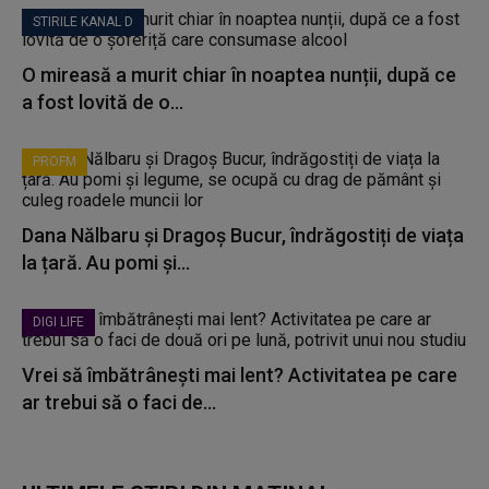
STIRILE KANAL D
O mireasă a murit chiar în noaptea nunții, după ce
a fost lovită de o...
PROFM
Dana Nălbaru și Dragoș Bucur, îndrăgostiți de viața
la țară. Au pomi și...
DIGI LIFE
Vrei să îmbătrânești mai lent? Activitatea pe care
ar trebui să o faci de...