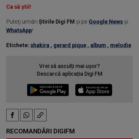
Ca să știi!
Puteţi urmări
Știrile Digi FM
şi pe
Google News
şi
WhatsApp
!
Etichete:
shakira
,
gerard pique
,
album
,
melodie
Vrei să asculți mai ușor?
Descarcă aplicația Digi FM
RECOMANDĂRI DIGIFM