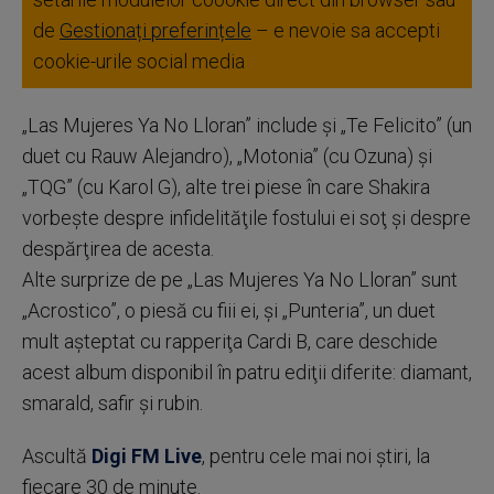
de
Gestionați preferințele
– e nevoie sa accepti
cookie-urile social media
„Las Mujeres Ya No Lloran” include şi „Te Felicito” (un
duet cu Rauw Alejandro), „Motonia” (cu Ozuna) şi
„TQG” (cu Karol G), alte trei piese în care Shakira
vorbeşte despre infidelităţile fostului ei soţ şi despre
despărţirea de acesta.
Alte surprize de pe „Las Mujeres Ya No Lloran” sunt
„Acrostico”, o piesă cu fiii ei, şi „Punteria”, un duet
mult aşteptat cu rapperiţa Cardi B, care deschide
acest album disponibil în patru ediţii diferite: diamant,
smarald, safir şi rubin.
Ascultă
Digi FM Live
, pentru cele mai noi știri, la
fiecare 30 de minute.