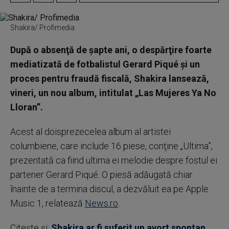
Shakira/ Profimedia
După o absenţă de şapte ani, o despărţire foarte
mediatizată de fotbalistul Gerard Piqué şi un
proces pentru fraudă fiscală, Shakira lansează,
vineri, un nou album, intitulat „Las Mujeres Ya No
Lloran”.
Acest al doisprezecelea album al artistei
columbiene, care include 16 piese, conţine „Ultima”,
prezentată ca fiind ultima ei melodie despre fostul ei
partener Gerard Piqué. O piesă adăugată chiar
înainte de a termina discul, a dezvăluit ea pe Apple
Music 1, relatează
News.ro
.
Citește și:
Shakira ar fi suferit un avort spontan