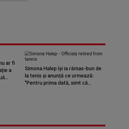
u ar fi
Simona Halep își ia rămas-bun de
ție a
la tenis și anunță ce urmează:
ă...
"Pentru prima dată, simt că...