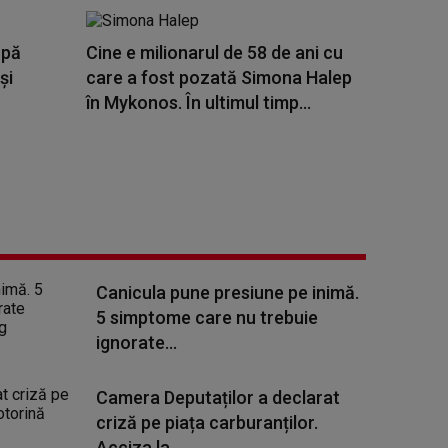
upă
Cine e milionarul de 58 de ani cu
și
care a fost pozată Simona Halep
în Mykonos. În ultimul timp...
Canicula pune presiune pe inimă.
5 simptome care nu trebuie
ignorate...
Camera Deputaților a declarat
criză pe piața carburanților.
Acciza la...