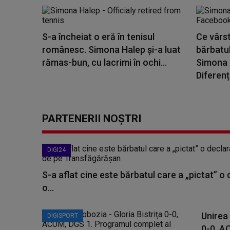
S-a încheiat o eră în tenisul
Ce vârst
românesc. Simona Halep și-a luat
bărbatul
rămas-bun, cu lacrimi în ochi...
Simona 
Diferența
PARTENERII NOȘTRI
DIGI24
S-a aflat cine este bărbatul care a „pictat” o
o...
Unirea 
DIGISPORT
0-0, A