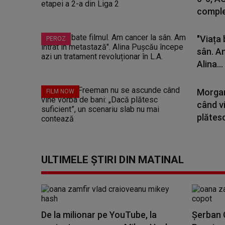
complet
"Viața 
PEROZ
sân. A
Alina...
Morgan
FILM NOW
când v
plătesc
ULTIMELE ȘTIRI DIN MATINAL
De la milionar pe YouTube, la
Șerban C