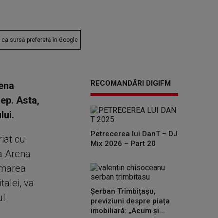
ca sursă preferată în Google
RECOMANDĂRI DIGIFM
rena
ep. Asta,
lui.
Petrecerea lui DanT – DJ
riat cu
Mix 2026 – Part 20
la Arena
a marea
alei, va
Șerban Trîmbițașu,
ul
previziuni despre piața
imobiliară: „Acum și...