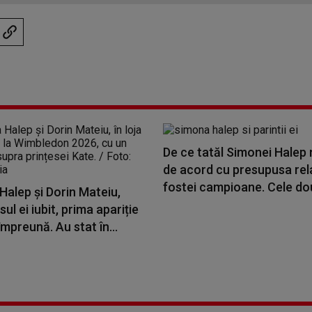
De ce tatăl Simonei Halep n
de acord cu presupusa rela
fostei campioane. Cele dou
alep și Dorin Mateiu,
ul ei iubit, prima apariție
împreună. Au stat în...