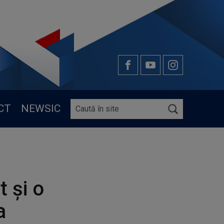
CT
NEWSIC
t și o
a