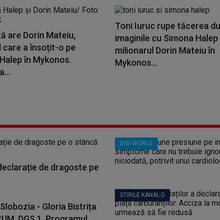
Toni Iuruc rupe tăcerea d
ă are Dorin Mateiu,
imaginile cu Simona Halep 
 care a însoțit-o pe
milionarul Dorin Mateiu în
Halep în Mykonos.
Mykonos...
...
DIGI WORLD
 declarație de dragoste pe
STIRILE KANAL D
Slobozia - Gloria Bistrița
CUM, DGS 1. Programul