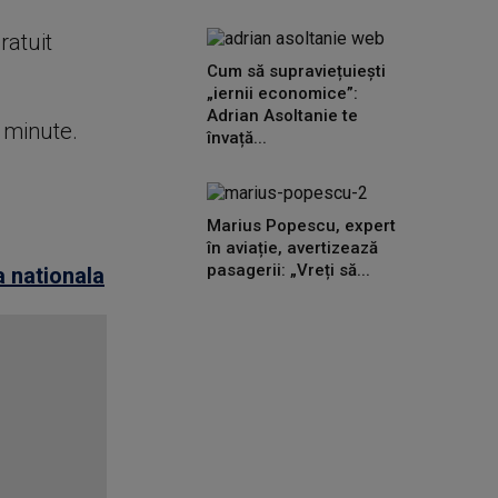
ratuit
Cum să supraviețuiești
„iernii economice”:
Adrian Asoltanie te
e minute.
învață...
Marius Popescu, expert
în aviație, avertizează
pasagerii: „Vreți să...
 nationala