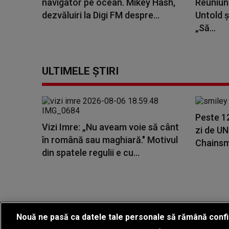
navigator pe ocean. Mikey Hash,
Reuniune
dezvăluiri la Digi FM despre...
Untold ș
„Să...
ULTIMELE ȘTIRI
Peste 1
Vizi Imre: „Nu aveam voie să cânt
zi de U
în română sau maghiară." Motivul
Chainsmo
din spatele regulii e cu...
Nouă ne pasă ca datele tale personale să rămână confi