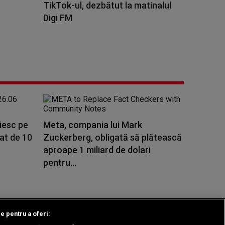
TikTok-ul, dezbătut la matinalul
Digi FM
ăiesc pe
Meta, compania lui Mark
rat de 10
Zuckerberg, obligată să plătească
aproape 1 miliard de dolari
pentru...
le pentru a oferi: