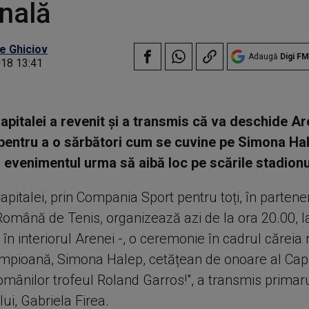
nală
e Ghiciov
Adaugă
Digi FM
018 13:41
apitalei a revenit și a transmis că va deschide A
pentru a o sărbători cum se cuvine pe Simona Hal
l, evenimentul urma să aibă loc pe scările stadionu
apitalei, prin Compania Sport pentru toți, în partene
Română de Tenis, organizează azi de la ora 20.00, 
 în interiorul Arenei -, o ceremonie în cadrul cărei
mpioană, Simona Halep, cetățean de onoare al Capit
omânilor trofeul Roland Garros!", a transmis primar
ui, Gabriela Firea.