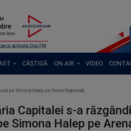
FM
obre
is love
arcă aplicația Digi FM
AST
CÂȘTIGĂ
ON AIR
VIDEO
CONTA
 o lasă pe Simona Halep pe Arena Națională
ria Capitalei s-a răzgândi
pe Simona Halep pe Aren