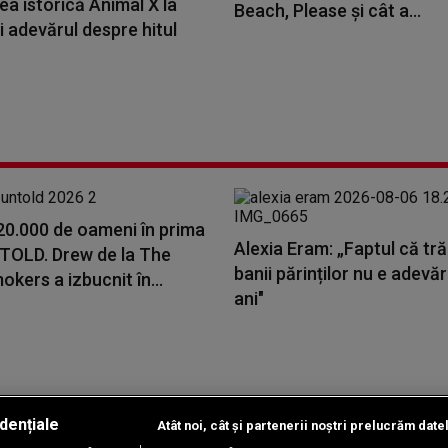
a istorică Animal X la
Beach, Please și cât a...
i adevărul despre hitul
20.000 de oameni în prima
Alexia Eram: „Faptul că tr
NTOLD. Drew de la The
banii părinților nu e adevă
kers a izbucnit în...
ani"
dențiale
Atât noi, cât și partenerii noștri prelucrăm date
Copyright © 2026 / DIGI ROMANIA S.A.