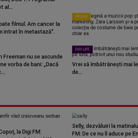
 al...
PROFM
bate filmul. Am cancer la
m intrat în metastază".
DIGI LIFE
 Freeman nu se ascunde
ine vorba de bani: „Dacă
Vrei să îmbătrânești mai le
...
de...
Selly, dezvăluiri la matinalu
opoț, la Digi FM:
FM: De ce nu îl aduce pe E