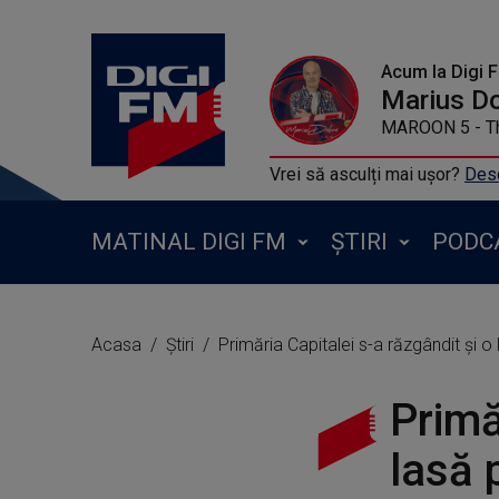
Acum la Digi 
Marius D
MAROON 5 - Th
Vrei să asculți mai ușor?
Desc
MATINAL DIGI FM
ȘTIRI
PODC
Acasa
Știri
Primăria Capitalei s-a răzgândit și
Primă
lasă 