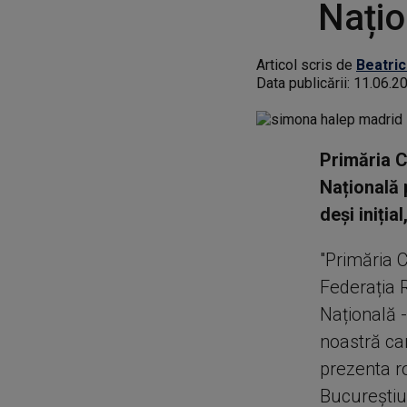
Națio
Articol scris de
Beatric
Data publicării:
11.06.2
Primăria C
Națională 
deși iniția
"Primăria C
Federația 
Națională -
noastră ca
prezenta r
Bucureștiul