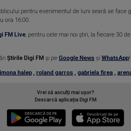
blicului pentru evenimentul de luni seară se face g
u ora 16:00.
gi FM Live
, pentru cele mai noi știri, la fiecare 30 d
ări
Știrile Digi FM
şi pe
Google News
şi
WhatsApp
!
imona halep
,
roland garros
,
gabriela firea
,
arena
Vrei să asculți mai ușor?
Descarcă aplicația Digi FM