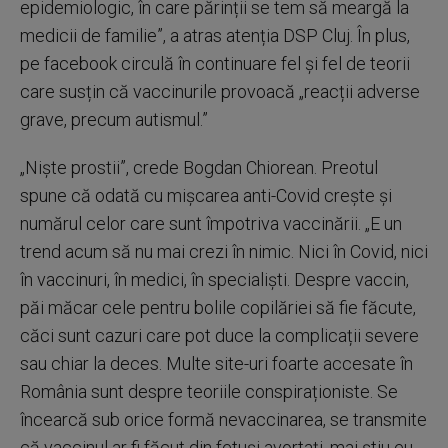
epidemiologic, în care părinții se tem să meargă la
medicii de familie”, a atras atenția DSP Cluj. În plus,
pe facebook circulă în continuare fel și fel de teorii
care susțin că vaccinurile provoacă „reacții adverse
grave, precum autismul.”
„Niște prostii”, crede Bogdan Chiorean. Preotul
spune că odată cu mișcarea anti-Covid crește și
numărul celor care sunt împotriva vaccinării. „E un
trend acum să nu mai crezi în nimic. Nici în Covid, nici
în vaccinuri, în medici, în specialiști. Despre vaccin,
păi măcar cele pentru bolile copilăriei să fie făcute,
căci sunt cazuri care pot duce la complicații severe
sau chiar la deces. Multe site-uri foarte accesate în
România sunt despre teoriile conspiraționiste. Se
încearcă sub orice formă nevaccinarea, se transmite
că vaccinul ar fi făcut din fetuși avortați, mai știu eu