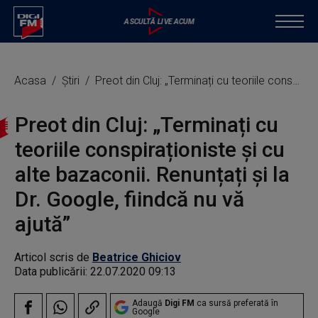
Acasa
Știri
Preot din Cluj: „Terminați cu teoriile conspiraționiste și cu alte bazaconii. Renunțați și la Dr. Google, fiindcă nu vă ajută”
Preot din Cluj: „Terminați cu
teoriile conspiraționiste și cu
alte bazaconii. Renunțați și la
Dr. Google, fiindcă nu vă
ajută”
Articol scris de
Beatrice Ghiciov
Data publicării:
22.07.2020 09:13
Adaugă
Digi FM
ca sursă preferată în
Google