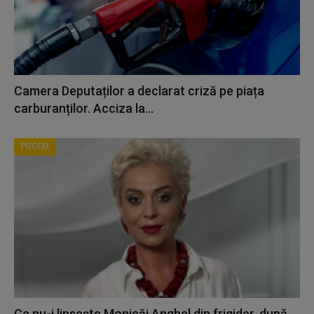
Camera Deputaților a declarat criză pe piața
carburanților. Acciza la...
PROFM
Ce nu-i lipsește Monicăi Anghel din frigider, după