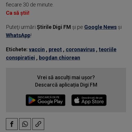
fiecare 30 de minute.
Ca să știi!
Puteţi urmări
Știrile Digi FM
şi pe
Google News
şi
WhatsApp
!
Etichete:
vaccin
,
preot
,
coronavirus
,
teoriile
conspiratiei
,
bogdan chiorean
Vrei să asculți mai ușor?
Descarcă aplicația Digi FM