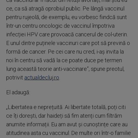
ce, ca să atragă oprobiul public. Pe lângă vaccinul
pentru rujeolă, de exemplu, eu vorbesc fiindcă sunt
într-un centru oncologic de vaccinul împotriva
infecției HPV care provoacă cancerul de col-uterin.
E unul dintre puținele vaccinuri care pot să prevină o
formă de cancer. Pe cei care nu cred, i-aș invita la
noi în centru să vadă la ce poate duce pe termen
lung această teorie anti-vaccinare”, spune preotul,
potrivit
actualdecluj.ro
.
El adaugă:
„Libertatea e neprețuită. Ai libertate totală, poți citi
ce îți dorești, dar haideți să fim atenți cum filtrăm
anumite informații. Eu am avut și cunoștințe care au
atitudinea asta cu vaccinul. De multe ori într-o familie