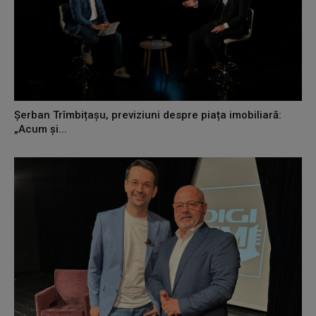
Șerban Trîmbițașu, previziuni despre piața imobiliară:
„Acum și...