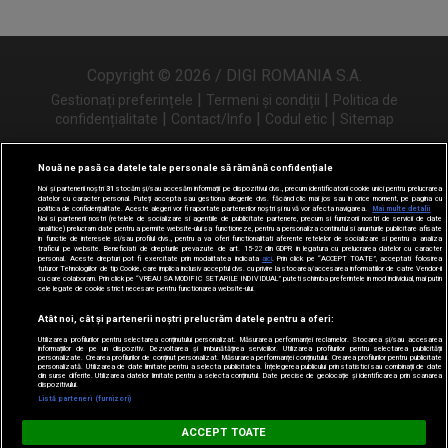
Copyright © 2026 / DIGI ROMANIA S.A.
|
|
Gestionați preferințele
Termeni și condiții
Politica de
|
|
|
confidențialitate
Contact/Info
Codul etic
Sitemap
Nouă ne pasă ca datele tale personale să rămână confidențiale
Noi și partenerii noștri
31
stocăm și/sau accesăm informații pe dispozitivul dvs., precum identificatorii cookie unici pentru prelucrarea
Urmărește-ne și pe
datelor cu caracter personal. Puteți accepta sau gestiona alegerile dvs. făcând clic mai jos sau în orice moment, pe pagina cu
politica de confidențialitate. Aceste alegeri vor fi raportate partenerilor noștri și nu vă vor afecta navigarea.
Mai multe detalii
Noi si partenerii nostri (retelele de socializare si agentiile de publicitate partenere, precum si furnizorii nostri de servicii de date
analitice) prelucram date pentru a permite website-ului sa functioneze, pentru a personaliza continutul si anunturile publicitare afisate
in functie de interesele si/sau profilul dvs., pentru a va oferi functionalitati aferente retelelor de socializare si pentru a analiza
traficul pe website. Beneficiati de drepturile prevazute de art. 15-22 din GDPR in legatura cu prelucrarea datelor cu caracter
personal. Aceste drepturi pot fi exercitate prin modalitatea indicata
aici
. Prin click pe “ACCEPT TOATE”, acceptati folosirea
tuturor Tehnologiilor de tip Cookie, care implica inclusiv acceptul dvs. cu privire la stocarea/accesarea informatiilor de catre Vendor-ii
cu care colaboram. Prin click pe “VREAU SA MODIFIC SETARILE INDIVIDUAL” puteti schimba preferintele in mod individual, mai putin
cele legate de cookie strict necesare pentru functionarea website-ului.
Atât noi, cât și partenerii noștri prelucrăm datele pentru a oferi:
Utilizarea profilurilor pentru selectarea conținutului personalizat. Măsurarea performanței reclamelor. Stocarea și/sau accesarea
informațiilor de pe un dispozitiv. Dezvoltarea și îmbunătățirea serviciilor. Utilizarea profilurilor pentru selectarea publicității
personalizate. Crearea profilurilor de conținut personalizat. Măsurarea performanței conținutului. Crearea profilurilor pentru publicitate
personalizată. Utilizarea de date limitate pentru a selecta publicitatea. Înțelegerea publicului prin statistici sau combinații de date
din surse diferite. Utilizarea datelor limitate pentru a selecta conținutul. Date precise de geolocație și identificarea prin scanarea
dispozitivului.
Listă parteneri (furnizori)
Digi FM
ACCEPT TOATE
DESCARCĂ
digifm.ro