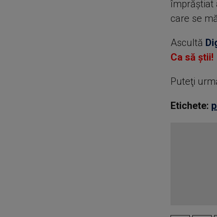
împrăștiat 
care se măr
Ascultă
Di
Ca să știi!
Puteţi urm
Etichete:
p