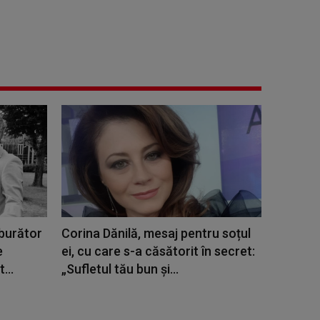
lburător
Corina Dănilă, mesaj pentru soțul
e
ei, cu care s-a căsătorit în secret:
...
„Sufletul tău bun și...