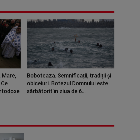
 Mare,
Boboteaza. Semnificații, tradiții și
. Ce
obiceiuri. Botezul Domnului este
Ortodoxe
sărbătorit în ziua de 6...