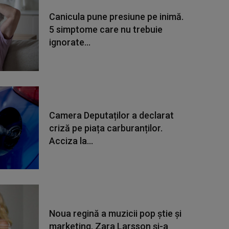
Canicula pune presiune pe inimă.
5 simptome care nu trebuie
ignorate...
Camera Deputaților a declarat
criză pe piața carburanților.
Acciza la...
Noua regină a muzicii pop știe și
marketing. Zara Larsson și-a