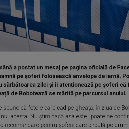
mână a postat un mesaj pe pagina oficială de Fac
deamnă pe șoferi folosească anvelope de iarnă. Poli
u sărbătoarea zilei și îi atenționează pe șoferi că 
ață de Bobotează se mărită pe parcursul anului.
se spune că fetele care cad pe gheață, în ziua de B
anul acesta. Nu știm dacă așa este…poate ne confi
o recomandare pentru șoferii care circulă pe drum