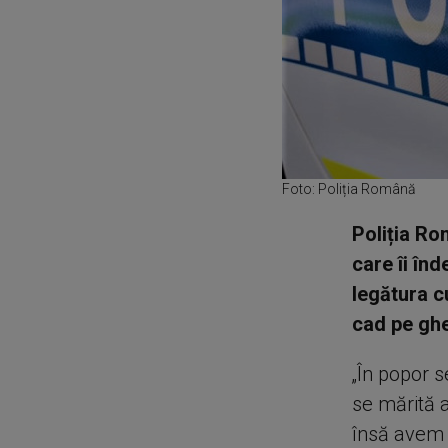
Foto: Poliția Română
Poliția Ro
care îi în
legătura c
cad pe ghe
„În popor 
se mărită 
însă avem 