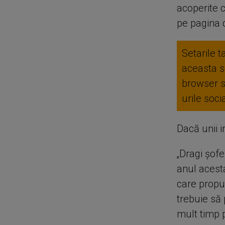
acoperite c
pe pagina d
Setarile t
aceasta se
browser 
urile soc
Dacă unii i
„Dragi șofe
anul acest
care propun
trebuie să
mult timp p