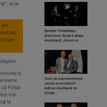
ă!”, scrie
 din
Șerban Trîmbițașu,
rect din
previziuni despre piața
 cookie-
imobiliară: „Acum și...
țiștilor.
însurați și
Cum să supraviețuiești
persoane
„iernii economice”:
că Poliția
Adrian Asoltanie te
învață...
stea mai
esă la