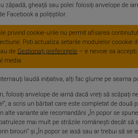
u zăpadă, gheață sau polei: folosiți anvelope de iarn
e Facebook a polițiștilor.
ale privind cookie-urile nu permit afisarea continutul
ctiune. Poti actualiza setarile modulelor coookie di
sau de
Gestionați preferințele
– e nevoie sa accepti
ial media
nternauți laudă inițiativa, alți fac glume pe seama poli
ri, folosiți anvelope de iarnă dacă vreți să scăpați ne
a!”, a scris un bărbat care este completat de două 
 alte variante ale recomandării: „În popor se spune 
 patruleze mai mult pe străzile româneşti decât să 
rin birouri” și „În popor se iasă sau ar trebui să se i