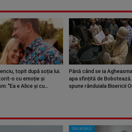
enciu, topit după soția lui.
Până când se ia Agheasma
orit-o cu emoție și
apa sfințită de Bobotează
m: "Ea e Alice și cu...
spune rânduiala Bisericii 
DIGI WORLD