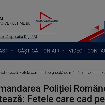
FM
OICE - LET ME BE
arcă aplicația Digi FM
AST
CÂȘTIGĂ
ON AIR
VIDEO
CONTA
botează: Fetele care cad pe gheață se mărită anul acesta. Fol
mandarea Poliției Român
ează: Fetele care cad p