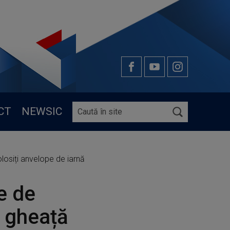
CT
NEWSIC
osiți anvelope de iarnă
e de
e gheață