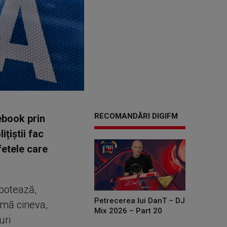
RECOMANDĂRI DIGIFM
ebook prin
țiștii fac
fetele care
obotează,
Petrecerea lui DanT – DJ
rmă cineva,
Mix 2026 – Part 20
uri