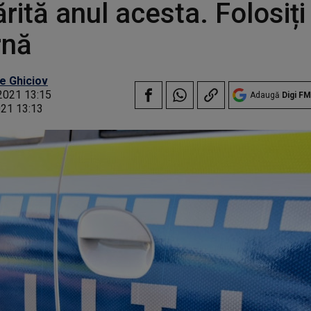
rită anul acesta. Folosiț
rnă
e Ghiciov
2021 13:15
Adaugă
Digi FM
021 13:13