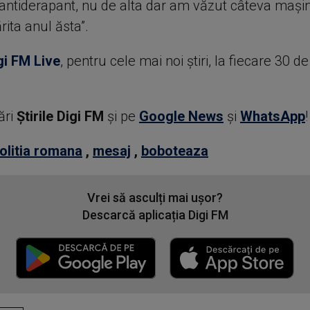
antiderapant, nu de alta dar am văzut câteva mașini 
ita anul ăsta”.
gi FM Live
, pentru cele mai noi știri, la fiecare 30 d
ări
Știrile Digi FM
şi pe
Google News
şi
WhatsApp
!
olitia romana
,
mesaj
,
boboteaza
Vrei să asculți mai ușor?
Descarcă aplicația Digi FM