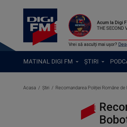
Acum la Digi 
THE SECOND V
Vrei să asculți mai ușor?
Desc
MATINAL DIGI FM
ȘTIRI
PODC
Acasa
Știri
Recomandarea Poliției Române de Bo
Reco
Bobot