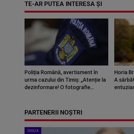
TE-AR PUTEA INTERESA ȘI
Poliția Română, avertisment în
Horia Br
urma cazului din Timiș: „Atenție la
A sărbăt
dezinformare! O fotografie...
entuzias
PARTENERII NOȘTRI
DIGI24