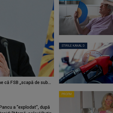
STIRILE KANAL D
me că FSB „scapă de sub...
PROFM
 Pancu a ”explodat”, după