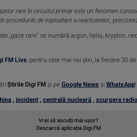
zelor rare în circuitul primar este un fenomen cunosc
 în procedurile de exploatare a reactoarelor
, precize
ste „gaze rare” se numără argon, heliu, krypton, neo
gi FM Live
, pentru cele mai noi știri, la fiecare 30 d
ări
Știrile Digi FM
şi pe
Google News
şi
WhatsApp
!
hina
,
incident
,
centrală nucleară
,
scurgere radi
Vrei să asculți mai ușor?
Descarcă aplicația Digi FM