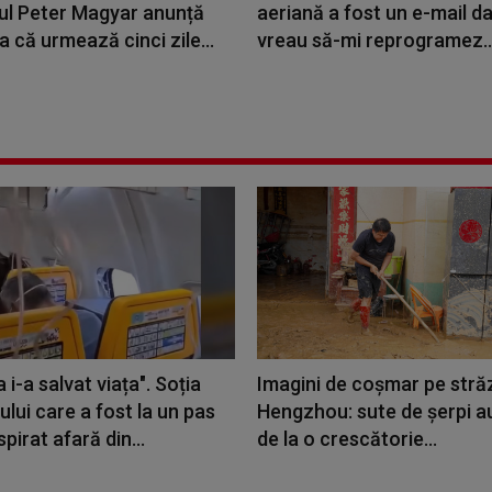
ul Peter Magyar anunță
aeriană a fost un e-mail d
a că urmează cinci zile...
vreau să-mi reprogramez..
 i-a salvat viața". Soția
Imagini de coșmar pe străz
lui care a fost la un pas
Hengzhou: sute de șerpi a
spirat afară din...
de la o crescătorie...