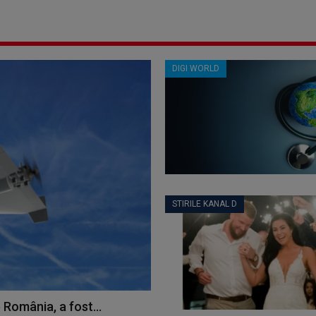
DIGI WORLD
STIRILE KANAL D
 România, a fost...