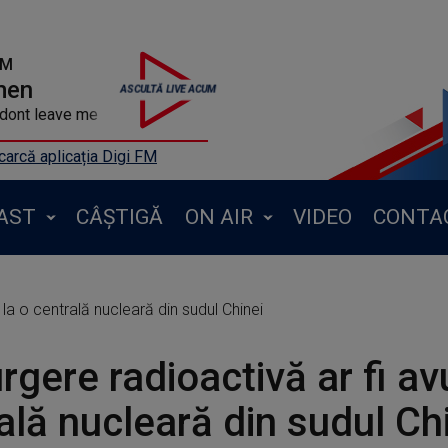
FM
men
dont leave me
arcă aplicația Digi FM
AST
CÂȘTIGĂ
ON AIR
VIDEO
CONTA
 la o centrală nucleară din sudul Chinei
rgere radioactivă ar fi avu
ală nucleară din sudul Ch