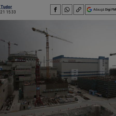
 Tudor
Adaugă
Digi FM
021 15:33