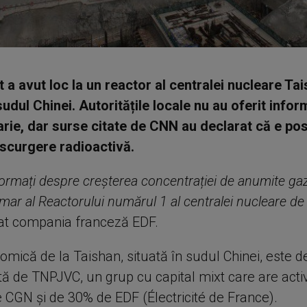
t a avut loc la un reactor al centralei nucleare Ta
sudul Chinei. Autoritățile locale nu au oferit inform
rie, dar surse citate de CNN au declarat că e posi
 scurgere radioactivă.
ormați despre creșterea concentrației de anumite gaz
rimar al Reactorului numărul 1 al centralei nucleare de
at compania franceză EDF.
omică de la Taishan, situată în sudul Chinei, este de
tă de TNPJVC, un grup cu capital mixt care are act
e CGN și de 30% de EDF (Électricité de France).