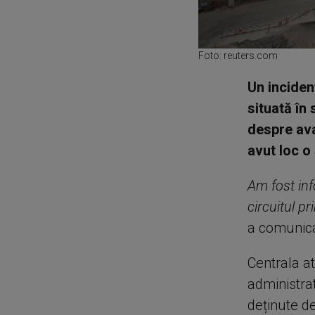
Foto: reuters.com
Un inciden
situată în 
despre ava
avut loc o
Am fost inf
circuitul p
a comunic
Centrala at
administra
deținute d