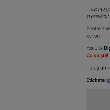
Prezența ga
și prevăzut
Printre ace
xenon.
Ascultă
Di
Ca să știi!
Puteţi urm
Etichete:
c