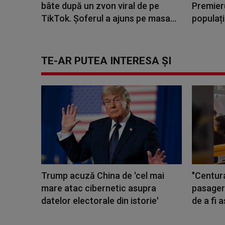
bâte după un zvon viral de pe
Premier
TikTok. Șoferul a ajuns pe masa...
populați
TE-AR PUTEA INTERESA ȘI
Trump acuză China de 'cel mai
"Centura
mare atac cibernetic asupra
pasageru
datelor electorale din istorie'
de a fi a