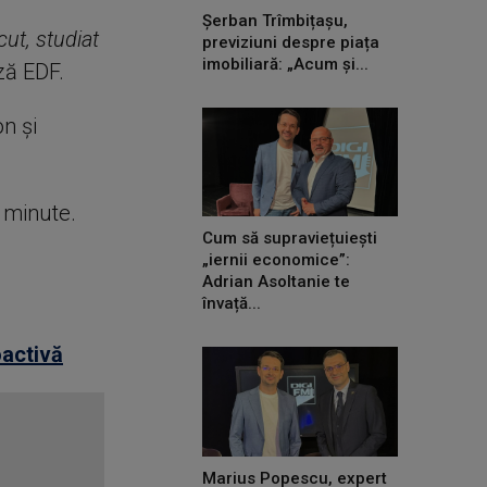
Șerban Trîmbițașu,
ut, studiat
previziuni despre piața
imobiliară: „Acum și...
ază EDF.
n și
e minute.
Cum să supraviețuiești
„iernii economice”:
Adrian Asoltanie te
învață...
oactivă
Marius Popescu, expert