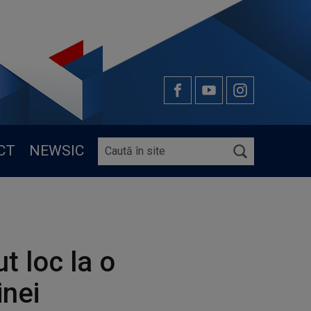
CT
NEWSIC
t loc la o
inei