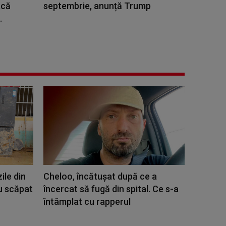
acă
septembrie, anunță Trump
.
ile din
Cheloo, încătușat după ce a
u scăpat
încercat să fugă din spital. Ce s-a
întâmplat cu rapperul