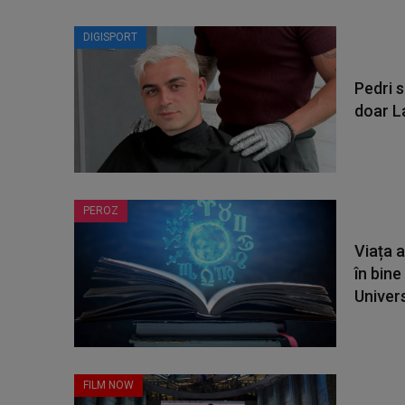
DIGISPORT
Pedri s
doar L
PEROZ
Viața 
în bine
Universu
FILM NOW