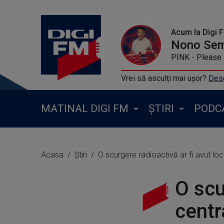
Acum la Digi 
Nono Se
PINK - Please 
Vrei să asculți mai ușor?
Desc
MATINAL DIGI FM
ȘTIRI
PODC
Acasa
Știri
O scurgere radioactivă ar fi avut loc
O scu
centr