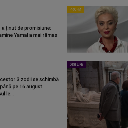
PROFM
-a ținut de promisiune:
amine Yamal a mai rămas
DIGI LIFE
acestor 3 zodii se schimbă
 până pe 16 august.
l le...