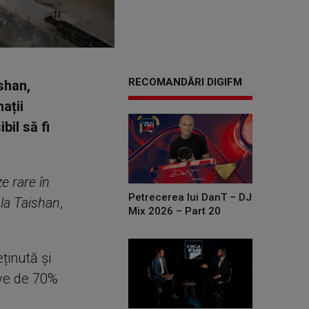
RECOMANDĂRI DIGIFM
ishan,
ații
bil să fi
e rare în
Petrecerea lui DanT – DJ
 la Taishan
,
Mix 2026 – Part 20
ținută și
ive de 70%