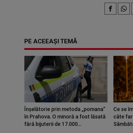
PE ACEEAȘI TEMĂ
Înșelătorie prin metoda „pomana”
Ce se îm
în Prahova. O minoră a fost lăsată
câte farf
fără bijuterii de 17.000...
Sâmbăta