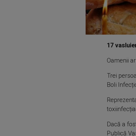
17 vasluien
Oamenii ar
Trei persoa
Boli Infecț
Reprezentan
toxiinfecți
Dacă a fost
Publică Vas