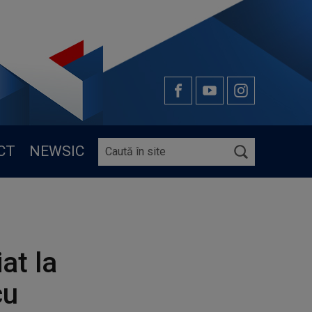
CT
NEWSIC
at la
cu