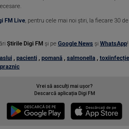
necesare.
gi FM Live
, pentru cele mai noi știri, la fiecare 30 d
ări
Știrile Digi FM
şi pe
Google News
şi
WhatsApp
!
aslui
,
pacienti
,
pomană
,
salmonella
,
toxiinfecți
praznic
Vrei să asculți mai ușor?
Descarcă aplicația Digi FM