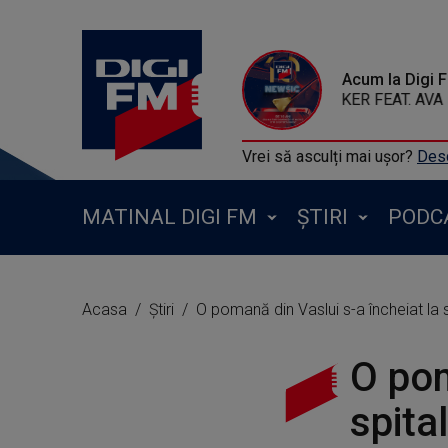
Acum la Digi 
ALAN WALKER FEAT.
Vrei să asculți mai ușor?
Desc
MATINAL DIGI FM
ȘTIRI
PODC
Acasa
Știri
O pomană din Vaslui s-a încheiat la 
O pom
spita