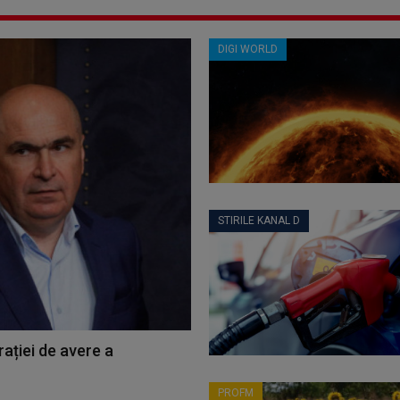
DIGI WORLD
STIRILE KANAL D
ației de avere a
PROFM