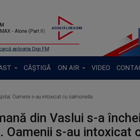
FM
 AVA MAX - Alone (Part II)
arcă aplicația Digi FM
AST
CÂȘTIGĂ
ON AIR
VIDEO
CONTA
spital. Oamenii s-au intoxicat cu salmonella
ană din Vaslui s-a închei
l. Oamenii s-au intoxicat 