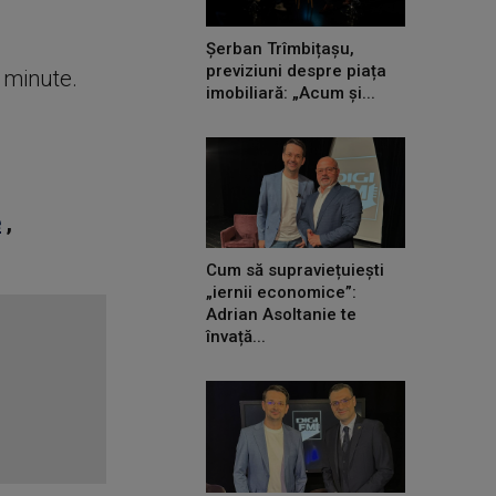
Șerban Trîmbițașu,
previziuni despre piața
e minute.
imobiliară: „Acum și...
e
,
Cum să supraviețuiești
„iernii economice”:
Adrian Asoltanie te
învață...