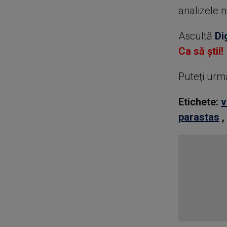
analizele 
Ascultă
Di
Ca să știi!
Puteţi urm
Etichete:
v
parastas
,