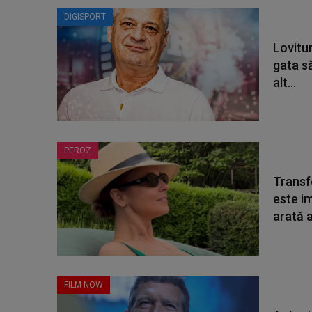
DIGISPORT
Lovitur
gata să
alt...
PEROZ
Transf
este i
arată a
FILM NOW