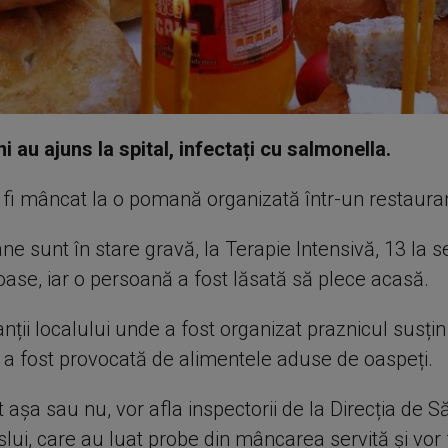
i au ajuns la spital, infectați cu salmonella.
 fi mâncat la o pomană organizată într-un restauran
ne sunt în stare gravă, la Terapie Intensivă, 13 la s
ioase, iar o persoană a fost lăsată să plece acasă.
ții localului unde a fost organizat praznicul susțin
a a fost provocată de alimentele aduse de oaspeți.
 așa sau nu, vor afla inspectorii de la Direcția de S
lui, care au luat probe din mâncarea servită și vor