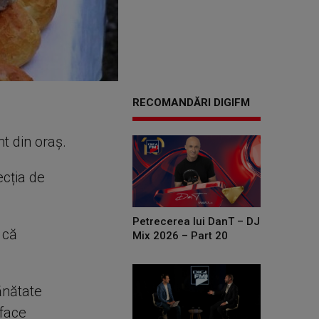
RECOMANDĂRI DIGIFM
t din oraș.
ecția de
Petrecerea lui DanT – DJ
 că
Mix 2026 – Part 20
ănătate
 face