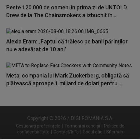
Peste 120.000 de oameni în prima zi de UNTOLD.
Drew de la The Chainsmokers a izbucnit în...
Alexia Eram: „Faptul că trăiesc pe banii părinților
nu e adevărat de 10 ani"
Meta, compania lui Mark Zuckerberg, obligată să
plătească aproape 1 miliard de dolari pentru...
Copyright © 2026 / DIGI ROMANIA S.A.
|
|
Gestionați preferințele
Termeni și condiții
Politica de
|
|
|
confidențialitate
Contact/Info
Codul etic
Sitemap