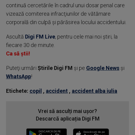
continuă cercetările în cadrul unui dosar penal care
vizează comiterea infracţiunilor de vătămare
corporală din culpă şi părăsirea locului accidentului.
Ascultă
Digi FM Live
, pentru cele mai noi știri, la
fiecare 30 de minute.
Ca să știi!
Puteţi urmări
Știrile Digi FM
şi pe
Google News
şi
WhatsApp
!
Etichete:
copil
,
accident
,
accident alba iulia
Vrei să asculți mai ușor?
Descarcă aplicația Digi FM