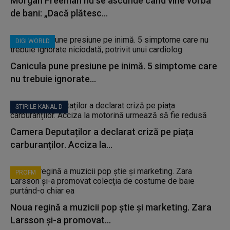
Morgan Freeman nu se ascunde când vine vorba
de bani: „Dacă plătesc...
DIGI WORLD
Canicula pune presiune pe inimă. 5 simptome care
nu trebuie ignorate...
STIRILE KANAL D
Camera Deputaților a declarat criză pe piața
carburanților. Acciza la...
PROFM
Noua regină a muzicii pop știe și marketing. Zara
Larsson și-a promovat...