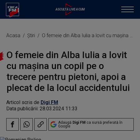
Acasa
Știri
O femeie din Alba Iulia a lovit cu maşina un copil pe o trecere pentru pietoni, apoi a plecat de la locul accidentului
O femeie din Alba Iulia a lovit
cu maşina un copil pe o
trecere pentru pietoni, apoi a
plecat de la locul accidentului
Articol scris de
Digi FM
Data publicării:
28.03.2024 11:33
Adaugă
Digi FM
ca sursă preferată în
Google