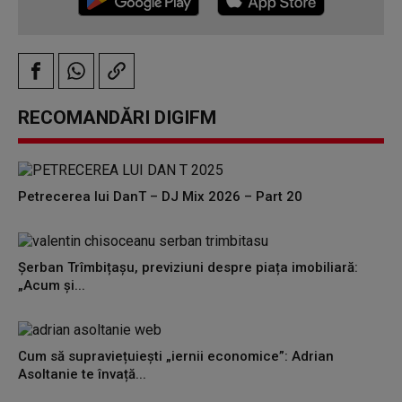
RECOMANDĂRI DIGIFM
Petrecerea lui DanT – DJ Mix 2026 – Part 20
Șerban Trîmbițașu, previziuni despre piața imobiliară:
„Acum și...
Cum să supraviețuiești „iernii economice”: Adrian
Asoltanie te învață...