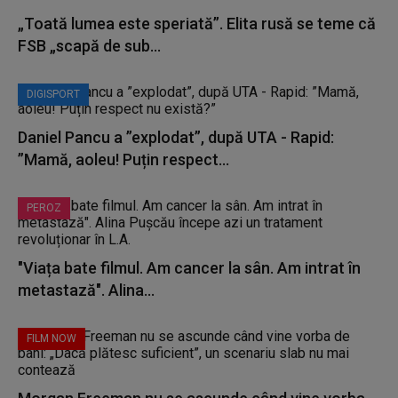
„Toată lumea este speriată”. Elita rusă se teme că
FSB „scapă de sub...
DIGISPORT
Daniel Pancu a ”explodat”, după UTA - Rapid:
”Mamă, aoleu! Puțin respect...
PEROZ
"Viața bate filmul. Am cancer la sân. Am intrat în
metastază". Alina...
FILM NOW