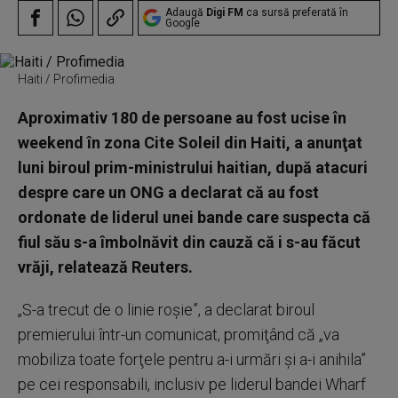
Adaugă
Digi FM
ca sursă preferată în
Google
Haiti / Profimedia
Aproximativ 180 de persoane au fost ucise în
weekend în zona Cite Soleil din Haiti, a anunţat
luni biroul prim-ministrului haitian, după atacuri
despre care un ONG a declarat că au fost
ordonate de liderul unei bande care suspecta că
fiul său s-a îmbolnăvit din cauză că i s-au făcut
vrăji, relatează Reuters.
„S-a trecut de o linie roşie”, a declarat biroul
premierului într-un comunicat, promiţând că „va
mobiliza toate forţele pentru a-i urmări şi a-i anihila”
pe cei responsabili, inclusiv pe liderul bandei Wharf