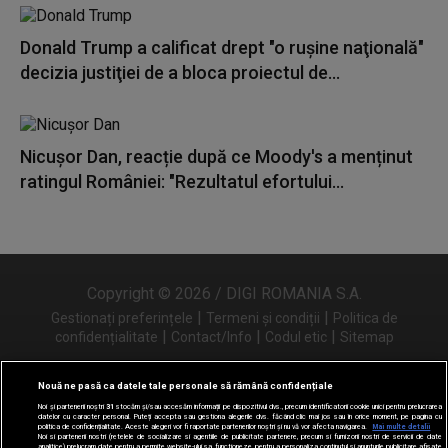
Donald Trump a calificat drept "o ruşine naţională"
decizia justiţiei de a bloca proiectul de...
Nicușor Dan, reacție după ce Moody's a menținut
ratingul României: "Rezultatul efortului...
Copyright © 2026 / DIGI ROMANIA S.A.
|
|
Gestionați preferințele
Termeni și condiții
Politica de
|
|
|
confidențialitate
Contact/Info
Codul etic
Sitemap
Nouă ne pasă ca datele tale personale să rămână confidențiale
Noi și partenerii noștri
31
stocăm și/sau accesăm informații pe dispozitivul dvs., precum identificatorii cookie unici pentru prelucrarea
Urmărește-ne și pe
datelor cu caracter personal. Puteți accepta sau gestiona alegerile dvs. făcând clic mai jos sau în orice moment, pe pagina cu
politica de confidențialitate. Aceste alegeri vor fi raportate partenerilor noștri și nu vă vor afecta navigarea.
Mai multe detalii
Noi si partenerii nostri (retelele de socializare si agentiile de publicitate partenere, precum si furnizorii nostri de servicii de date
analitice) prelucram date pentru a permite website-ului sa functioneze, pentru a personaliza continutul si anunturile publicitare afisate