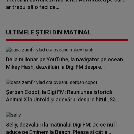
ar trebui să o faci de...
ULTIMELE ȘTIRI DIN MATINAL
De la milionar pe YouTube, la navigator pe ocean.
Mikey Hash, dezvăluiri la Digi FM despre...
Șerban Copoț, la Digi FM: Reuniunea istorică
Animal X la Untold și adevărul despre hitul „Să...
Selly, dezvăluiri la matinalul Digi FM: De ce nu îl
aduce pe Eminem la Beach, Please și cât a...