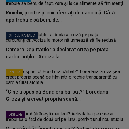
Rinichii, printre primii afectați de caniculă. Câtă
apă trebuie să bem, de...
STIRILE KANAL D
Camera Deputaților a declarat criză pe piața
carburanților. Acciza la...
PROFM
“Cine a spus că Bond era bărbat?” Loredana
Groza și-a creat propria scenă...
DIGI LIFE
Vrei să îmbătrânești mai lent? Activitatea pe care