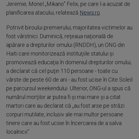
Jeremie, Monel „Mikano” Felix, pe care l-a acuzat de
planificarea atacului, relatează
News.ro
.
Potrivit biroului premierului, majoritatea victimelor au
fost vârstnici. Duminică, reţeaua naţională de
apărare a drepturilor omului (RNDDH), un ONG din
Haiti care monitorizează instituţiile statului şi
promovează educaţia în domeniul drepturilor omului,
a declarat că cel puţin 110 persoane - toate cu
vârste de peste 60 de ani - au fost ucise în Cite Soleil
pe parcursul weekendului. Ulterior, ONG-ul a spus că
numărul morţilor ar putea fi şi mai mare şi a citat
martori care au declarat că „au fost arse pe străzi
corpuri mutilate, inclusiv ale mai multor persoane
tinere care au fost ucise în încercarea de a salva
localnicii”.