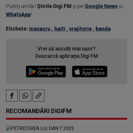
Puteţi urmări
Știrile Digi FM
şi pe
Google News
şi
WhatsApp
!
Etichete:
masacru
,
haiti
,
vrajitorie
,
banda
Vrei să asculți mai ușor?
Descarcă aplicația Digi FM
RECOMANDĂRI DIGIFM