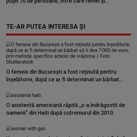
puţin 70 de persoane, între care femei şi...
TE-AR PUTEA INTERESA ȘI
O femeie din București a fost reţinută pentru
înşelătorie, după ce ar fi determinat un bărbat...
O asistentă americană răpită „s-a îndrăgostit de
oamenii” din Haiti după cutremurul din 2010