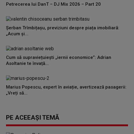
Petrecerea lui DanT – DJ Mix 2026 – Part 20
Șerban Trîmbițașu, previziuni despre piața imobiliară:
„Acum și...
Cum să supraviețuiești „iernii economice”: Adrian
Asoltanie te învață...
Marius Popescu, expert în aviație, avertizează pasagerii:
„Vreți să...
PE ACEEAȘI TEMĂ