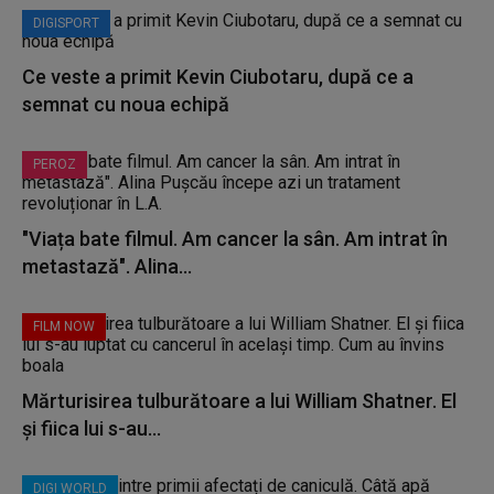
DIGISPORT
Ce veste a primit Kevin Ciubotaru, după ce a
semnat cu noua echipă
PEROZ
"Viața bate filmul. Am cancer la sân. Am intrat în
metastază". Alina...
FILM NOW
Mărturisirea tulburătoare a lui William Shatner. El
și fiica lui s-au...
DIGI WORLD