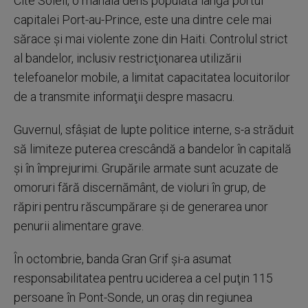
Cite Soleil, o mahala dens populată lângă portul
capitalei Port-au-Prince, este una dintre cele mai
sărace şi mai violente zone din Haiti. Controlul strict
al bandelor, inclusiv restricţionarea utilizării
telefoanelor mobile, a limitat capacitatea locuitorilor
de a transmite informaţii despre masacru.
Guvernul, sfâşiat de lupte politice interne, s-a străduit
să limiteze puterea crescândă a bandelor în capitală
şi în împrejurimi. Grupările armate sunt acuzate de
omoruri fără discernământ, de violuri în grup, de
răpiri pentru răscumpărare şi de generarea unor
penurii alimentare grave.
În octombrie, banda Gran Grif şi-a asumat
responsabilitatea pentru uciderea a cel puţin 115
persoane în Pont-Sonde, un oraş din regiunea