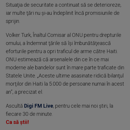
Situaţia de securitate a continuat să se deterioreze,
iar multe ţări nu şi-au îndeplinit încă promisiunile de
sprijin.
Volker Turk, Înaltul Comisar al ONU pentru drepturile
omului, a îndemnat ţările să îşi îmbunătăţească
eforturile pentru a opri traficul de arme către Haiti.
ONU estimează că arsenalele din ce în ce mai
moderne ale bandelor sunt în mare parte traficate din
Statele Unite. „Aceste ultime asasinate ridică bilanţul
morţilor din Haiti la 5.000 de persoane numai în acest
an”, a precizat el.
Ascultă
Digi FM Live
, pentru cele mai noi știri, la
fiecare 30 de minute.
Ca să știi!