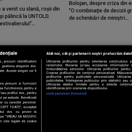
Bolojan, despre criza din e
 a venit cu slană, roșii din
"O combinaţie de decizii gr
și pălincă la UNTOLD.
de schimbări de miniştri...
stivalierului"...
dențiale
Atât noi, cât și partenerii noștri prelucrăm date
Copyright © 2026 / DIGI ROMANIA S.A.
, precum identificatorii
Utilizarea profilurilor pentru selectarea conținutului
|
|
|
|
țele
Termeni și condiții
Politica de confidențialitate
Contact/Info
C
reclamelor. Stocarea și/sau accesarea informațiilor 
 gestiona alegerile dvs.
îmbunătățirea serviciilor. Utilizarea profilurilor pentru
te. Aceste alegeri vor fi
Crearea profilurilor de conținut personalizat. Măsurar
profilurilor pentru publicitate personalizată. Utiliza
publicitatea. Înțelegerea publicului prin statistici sau 
ere, precum si furnizorii
Utilizarea datelor limitate pentru a selecta conțin
Urmărește-ne și pe
identificarea prin scanarea dispozitivului.
 sa functioneze, pentru a
/sau profilul dvs., pentru
Listă parteneri (furnizori)
ul pe website. Beneficiati
or cu caracter personal.
ACCEPT TOATE”, acceptati
tul dvs. cu privire la
ick pe “VREAU SA MODIFIC
n cele legate de cookie