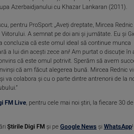
Cupa Azerbaidjanului cu Khazar Lankaran (2011).
cu, pentru ProSport: „Aveți dreptate, Mircea Rednic
 Viitorului. A semnat pe doi ani și jumătate. Eu și G
a concluzia că este omul ideal să continue munca
ră a lui din acești zece ani! Am purtat o discuție în
onvins că este omul potrivit. Sperăm să avem succ
vinși că am făcut alegerea bună. Mircea Rednic v
 și va colabora și cu o parte dintre antrenorii de la no
ubului.”
gi FM Live
, pentru cele mai noi știri, la fiecare 30 d
ări
Știrile Digi FM
şi pe
Google News
şi
WhatsApp
!