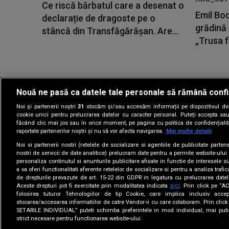
Ce riscă bărbatul care a desenat o
Emil Boc
declarație de dragoste pe o
grădină 
stâncă din Transfăgărășan. Are...
„Trusa fe
Nouă ne pasă ca datele tale personale să rămână confi
Noi și partenerii noștri
31
stocăm și/sau accesăm informații pe dispozitivul dvs.
Gestionați preferin
cookie unici pentru prelucrarea datelor cu caracter personal. Puteți accepta sau
făcând clic mai jos sau în orice moment, pe pagina cu politica de confidențialita
raportate partenerilor noștri și nu vă vor afecta navigarea.
Mai multe detalii
Noi si partenerii nostri (retelele de socializare si agentiile de publicitate parten
nostri de servicii de date analitice) prelucram date pentru a permite website-ului
personaliza continutul si anunturile publicitare afisate in functie de interesele si
a va oferi functionalitati aferente retelelor de socializare si pentru a analiza trafic
de drepturile prevazute de art. 15-22 din GDPR in legatura cu prelucrarea datel
aici
Aceste drepturi pot fi exercitate prin modalitatea indicata
. Prin click pe “
folosirea tuturor Tehnologiilor de tip Cookie, care implica inclusiv accep
stocarea/accesarea informatiilor de catre Vendor-ii cu care colaboram. Prin cl
SETARILE INDIVIDUAL” puteti schimba preferintele in mod individual, mai puti
strict necesare pentru functionarea website-ului.