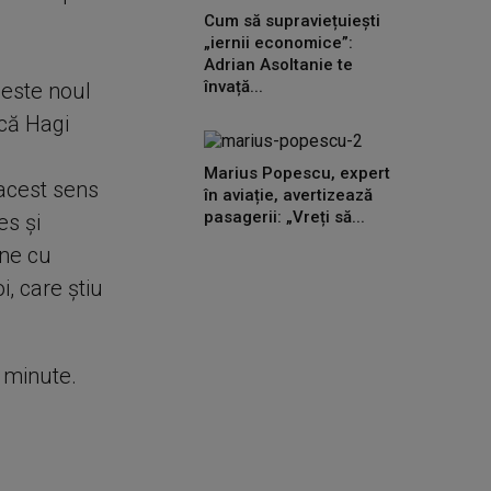
Cum să supraviețuiești
„iernii economice”:
Adrian Asoltanie te
învață...
 este noul
ică Hagi
Marius Popescu, expert
 acest sens
în aviație, avertizează
pasagerii: „Vreți să...
es și
ine cu
i, care știu
e minute.