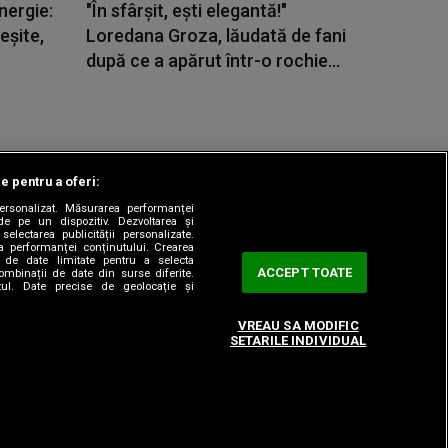
nergie:
"În sfârșit, ești elegantă!"
eşite,
Loredana Groza, lăudată de fani
după ce a apărut într-o rochie...
le pentru a oferi:
 personalizat. Măsurarea performanței
|
odul etic
Sitemap
de pe un dispozitiv. Dezvoltarea și
 selectarea publicității personalizate.
ea performanței conținutului. Crearea
rea de date limitate pentru a selecta
ACCEPT TOATE
combinații de date din surse diferite.
utul. Date precise de geolocație și
VREAU SA MODIFIC
SETARILE INDIVIDUAL