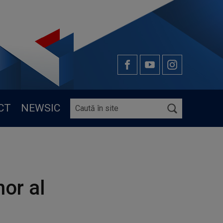
CT
NEWSIC
or al