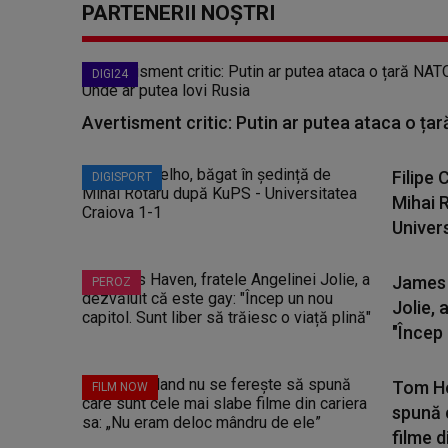
PARTENERII NOȘTRI
DIGI24
Avertisment critic: Putin ar putea ataca o țar
Filipe 
DIGISPORT
Mihai 
Univers
James 
PEROZ
Jolie, 
"Încep 
Tom Ho
FILM NOW
spună 
filme di