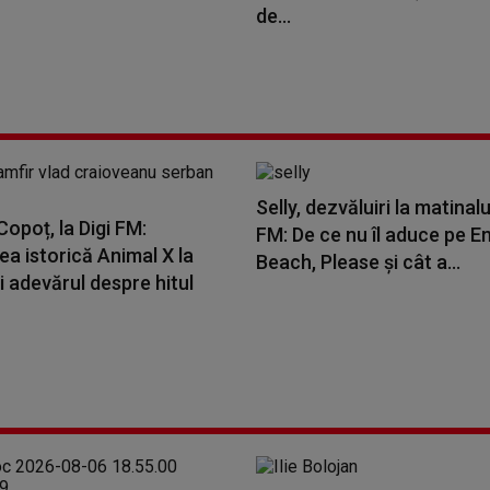
de...
Selly, dezvăluiri la matinalu
opoț, la Digi FM:
FM: De ce nu îl aduce pe E
a istorică Animal X la
Beach, Please și cât a...
i adevărul despre hitul