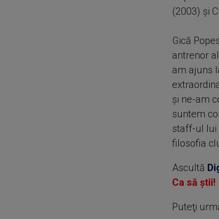
(2003) și 
Gică Popes
antrenor al
am ajuns l
extraordina
și ne-am c
suntem con
staff-ul lui
filosofia cl
Ascultă
Di
Ca să știi!
Puteţi urm