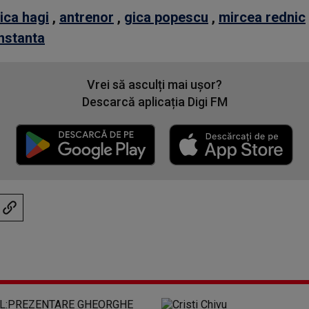
ica hagi
,
antrenor
,
gica popescu
,
mircea rednic
onstanta
Vrei să asculți mai ușor?
Descarcă aplicația Digi FM