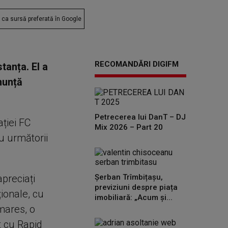
ca sursă preferată în Google
RECOMANDĂRI DIGIFM
tanța. El a
anunță
Petrecerea lui DanT – DJ
ției FC
Mix 2026 – Part 20
u următorii
apreciați
Șerban Trîmbițașu,
previziuni despre piața
ționale, cu
imobiliară: „Acum și...
mares, o
 cu Rapid