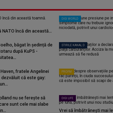
DIGI WORLD
ă NATO încă din această...
Coelho, băgat în ședință de
STIRILE KANAL D
Rotaru după KuPS -
itatea...
Haven, fratele Angelinei
PROFM
a dezvăluit că este gay:
un...
lland nu se ferește să
DIGI LIFE
care sunt cele mai slabe
n...
Vrei să îmbătrânești mai le