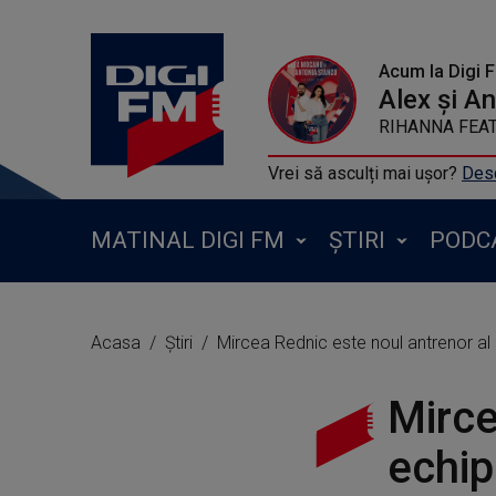
Acum la Digi 
Alex și A
RIHANNA FEAT 
Vrei să asculți mai ușor?
Desc
MATINAL DIGI FM
ȘTIRI
PODC
Acasa
Știri
Mircea Rednic este noul antrenor al 
Mirce
echip