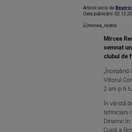
Articol scris de
Beatric
Data publicării:
02.12.2
Mircea Red
semnat un 
clubul de f
„Începând 
Viitorul C
2 ani și 6 l
În vârstă d
tehniciani 
Dinamo în 
Cupă a Rom