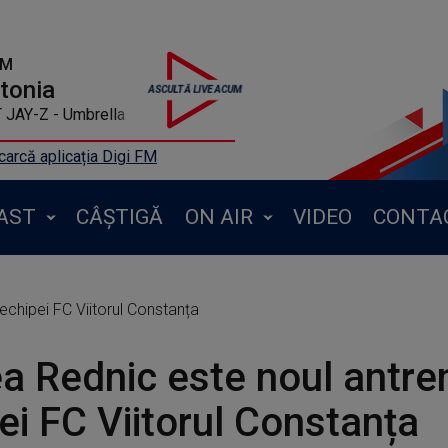
FM
ntonia
JAY-Z - Umbrella
arcă aplicația Digi FM
AST
CÂȘTIGĂ
ON AIR
VIDEO
CONTA
echipei FC Viitorul Constanța
a Rednic este noul antren
ei FC Viitorul Constanța