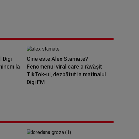
l Digi
Cine este Alex Stamate?
minem la
Fenomenul viral care a răvășit
TikTok-ul, dezbătut la matinalul
Digi FM