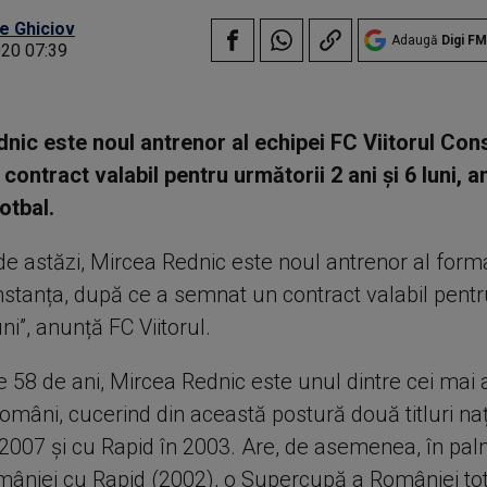
e Ghiciov
Adaugă
Digi FM
020 07:39
nic este noul antrenor al echipei FC Viitorul Cons
contract valabil pentru următorii 2 ani și 6 luni, 
otbal.
de astăzi, Mircea Rednic este noul antrenor al forma
onstanța, după ce a semnat un contract valabil pentr
uni”, anunță FC Viitorul.
e 58 de ani, Mircea Rednic este unul dintre cei mai 
români, cucerind din această postură două titluri na
2007 și cu Rapid în 2003. Are, de asemenea, în pal
âniei cu Rapid (2002), o Supercupă a României tot