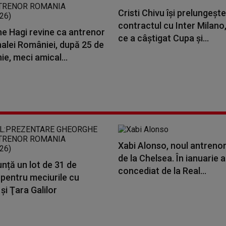
Cristi Chivu își prelungește
contractul cu Inter Milano
e Hagi revine ca antrenor
ce a câștigat Cupa și...
nalei României, după 25 de
nie, meci amical...
Xabi Alonso, noul antrenor
de la Chelsea. În ianuarie a
nță un lot de 31 de
concediat de la Real...
 pentru meciurile cu
şi Ţara Galilor