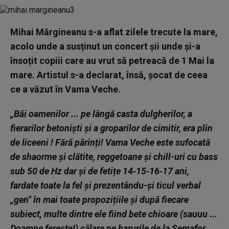
Mihai Mărgineanu s-a aflat zilele trecute la mare,
acolo unde a susținut un concert șii unde și-a
însoțit copiii care au vrut să petreacă de 1 Mai la
mare. Artistul s-a declarat, însă, șocat de ceea
ce a văzut în Vama Veche.
„Băi oamenilor ... pe lângă casta dulgherilor, a
fierarilor betoniști și a groparilor de cimitir, era plin
de liceeni ! Fără părinți! Vama Veche este sufocată
de shaorme și clătite, reggetoane și chill-uri cu bass
sub 50 de Hz dar și de fetițe 14‑15‑16‑17 ani,
fardate toate la fel și prezentându-și ticul verbal
„gen" în mai toate propozițiile și după fiecare
subiect, multe dintre ele fiind bete chioare (sauuu ...
Doamne ferește!) călare pe barurile de la Semafor