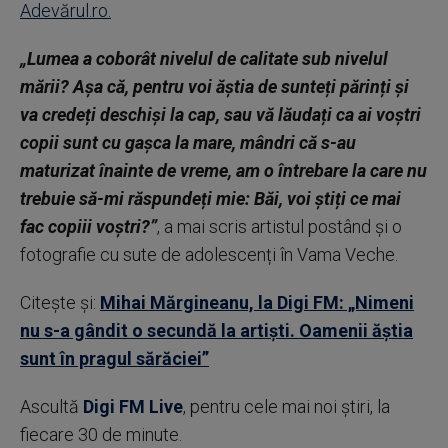
Adevărul.ro.
„Lumea a coborât nivelul de calitate sub nivelul
mării? Așa că, pentru voi ăștia de sunteți părinți și
va credeți deschiși la cap, sau vă lăudați ca ai voștri
copii sunt cu gașca la mare, mândri că s-au
maturizat înainte de vreme, am o întrebare la care nu
trebuie să-mi răspundeți mie: Băi, voi știți ce mai
fac copiii voștri?”
, a mai scris artistul postând și o
fotografie cu sute de adolescenți în Vama Veche.
Citește și:
Mihai Mărgineanu, la Digi FM: „Nimeni
nu s-a gândit o secundă la artiști. Oamenii ăștia
sunt în pragul sărăciei”
Ascultă
Digi FM Live
, pentru cele mai noi știri, la
fiecare 30 de minute.