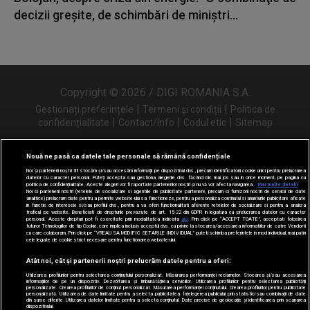
decizii greşite, de schimbări de miniştri...
Copyright © 2026 / DIGI ROMANIA S.A.
|
|
Gestionați preferințele
Termeni și condiții
Politica de
|
|
|
confidențialitate
Contact/Info
Codul etic
Sitemap
Nouă ne pasă ca datele tale personale să rămână confidențiale
Noi și partenerii noștri
31
stocăm și/sau accesăm informații pe dispozitivul dvs., precum identificatorii cookie unici pentru prelucrarea
Urmărește-ne și pe
datelor cu caracter personal. Puteți accepta sau gestiona alegerile dvs. făcând clic mai jos sau în orice moment, pe pagina cu
politica de confidențialitate. Aceste alegeri vor fi raportate partenerilor noștri și nu vă vor afecta navigarea.
Mai multe detalii
Noi si partenerii nostri (retelele de socializare si agentiile de publicitate partenere, precum si furnizorii nostri de servicii de date
analitice) prelucram date pentru a permite website-ului sa functioneze, pentru a personaliza continutul si anunturile publicitare afisate
in functie de interesele si/sau profilul dvs., pentru a va oferi functionalitati aferente retelelor de socializare si pentru a analiza
traficul pe website. Beneficiati de drepturile prevazute de art. 15-22 din GDPR in legatura cu prelucrarea datelor cu caracter
personal. Aceste drepturi pot fi exercitate prin modalitatea indicata
aici
. Prin click pe “ACCEPT TOATE”, acceptati folosirea
tuturor Tehnologiilor de tip Cookie, care implica inclusiv acceptul dvs. cu privire la stocarea/accesarea informatiilor de catre Vendor-ii
cu care colaboram. Prin click pe “VREAU SA MODIFIC SETARILE INDIVIDUAL” puteti schimba preferintele in mod individual, mai putin
cele legate de cookie strict necesare pentru functionarea website-ului.
Atât noi, cât și partenerii noștri prelucrăm datele pentru a oferi:
Utilizarea profilurilor pentru selectarea conținutului personalizat. Măsurarea performanței reclamelor. Stocarea și/sau accesarea
informațiilor de pe un dispozitiv. Dezvoltarea și îmbunătățirea serviciilor. Utilizarea profilurilor pentru selectarea publicității
personalizate. Crearea profilurilor de conținut personalizat. Măsurarea performanței conținutului. Crearea profilurilor pentru publicitate
personalizată. Utilizarea de date limitate pentru a selecta publicitatea. Înțelegerea publicului prin statistici sau combinații de date
din surse diferite. Utilizarea datelor limitate pentru a selecta conținutul. Date precise de geolocație și identificarea prin scanarea
dispozitivului.