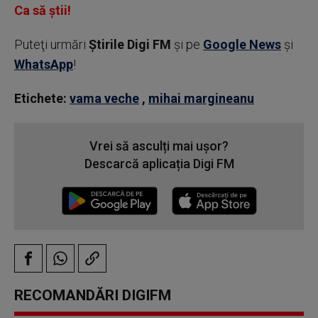
Ca să știi!
Puteţi urmări
Știrile Digi FM
şi pe
Google News
şi
WhatsApp
!
Etichete:
vama veche
,
mihai margineanu
Vrei să asculți mai ușor?
Descarcă aplicația Digi FM
RECOMANDĂRI DIGIFM