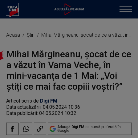
Acasa
Știri
Mihai Mărgineanu, șocat de ce a văzut în Vama Veche, în mini-vacanța de 1 Mai: „Voi știți ce mai fac copiii voștri?”
Mihai Mărgineanu, șocat de ce
a văzut în Vama Veche, în
mini-vacanța de 1 Mai: „Voi
știți ce mai fac copiii voștri?”
Articol scris de
Digi FM
Data actualizării:
04.05.2024 10:36
Data publicării:
04.05.2024 10:32
Adaugă
Digi FM
ca sursă preferată în
Google