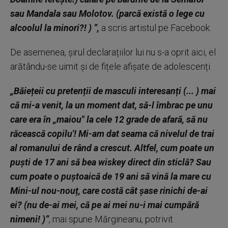
sau Mandala sau Molotov. (parcă există o lege cu
alcoolul la minori?! ) ”,
a scris artistul pe Facebook.
De asemenea, șirul declarațiilor lui nu s-a oprit aici, el
arătându-se uimit și de fițele afișate de adolescenți.
„Băiețeii cu pretenții de masculi interesanți (... ) mai
că mi-a venit, la un moment dat, să-l îmbrac pe unu
care era în „maiou" la cele 12 grade de afară, să nu
răcească copilu'! Mi-am dat seama că nivelul de trai
al romanului de rând a crescut. Altfel, cum poate un
puști de 17 ani să bea wiskey direct din sticlă? Sau
cum poate o puștoaică de 19 ani să vină la mare cu
Mini-ul nou-nouț, care costă cât șase rinichi de-ai
ei? (nu de-ai mei, că pe ai mei nu-i mai cumpără
nimeni! )”
, mai spune Mărgineanu, potrivit