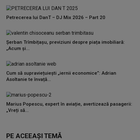
Petrecerea lui DanT – DJ Mix 2026 – Part 20
Șerban Trîmbițașu, previziuni despre piața imobiliară:
„Acum și...
Cum să supraviețuiești „iernii economice”: Adrian
Asoltanie te învață...
Marius Popescu, expert în aviație, avertizează pasagerii:
„Vreți să...
PE ACEEAȘI TEMĂ